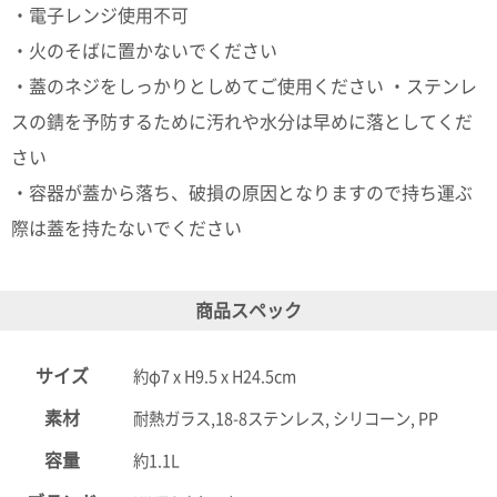
ポスト
・電子レンジ使用不可
投函
・火のそばに置かないでください
330円
5,500
・蓋のネジをしっかりとしめてご使用ください ・ステンレ
円以上
無料
スの錆を予防するために汚れや水分は早めに落としてくだ
さい
・容器が蓋から落ち、破損の原因となりますので持ち運ぶ
際は蓋を持たないでください
商品スペック
サイズ
約φ7 x H9.5 x H24.5cm
素材
耐熱ガラス,18-8ステンレス, シリコーン, PP
容量
約1.1L