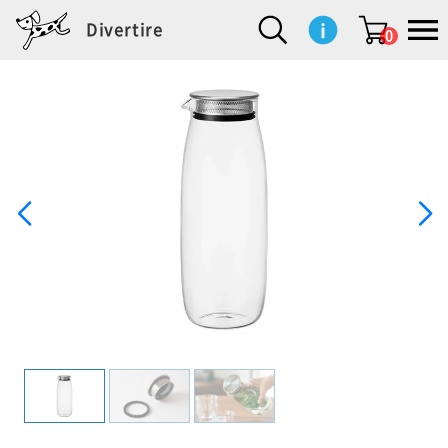
Divertire
0
新
再
イ
フ
キ
食
生
ハ
ペ
子
文
S
b
ト
f
L
a
ぽ
鹿
ブ
着
入
ン
ァ
ッ
品
活
ン
ッ
供
房
a
i
モ
o
i
d
れ
児
ラ
商
荷
テ
ッ
チ
雑
カ
ト
用
具
l
r
タ
g
s
m
ぽ
島
ン
品
商
リ
シ
ン
貨
チ
グ
品
e
d
ケ
l
a
i
れ
睦
ド
品
ア
ョ
用
・
ッ
s
i
L
動
一
ン
品
生
ズ
'
n
a
物
覧
地
w
e
r
o
n
s
r
w
o
検索
d
o
n
して
s
r
商品
を探
k
す
s
お気
に入
り一
覧ペ
ージ