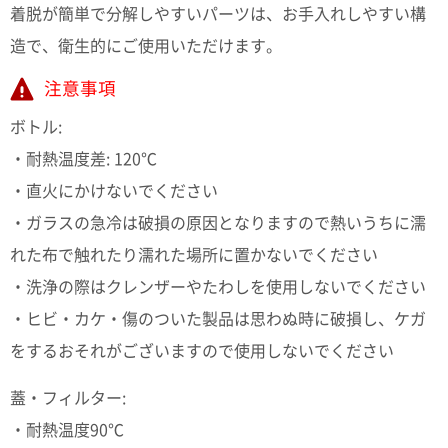
着脱が簡単で分解しやすいパーツは、お手入れしやすい構
電話で問合
造で、衛生的にご使用いただけます。
せ
095-895-
注意事項
7771
受付時間
ボトル:
12:00~19:00
・耐熱温度差: 120℃
・直火にかけないでください
・ガラスの急冷は破損の原因となりますので熱いうちに濡
配送料
れた布で触れたり濡れた場所に置かないでください
金
宅急便
・洗浄の際はクレンザーやたわしを使用しないでください
792円
北海道
・ヒビ・カケ・傷のついた製品は思わぬ時に破損し、ケガ
沖縄
をするおそれがございますので使用しないでください
1030
円
11,000
蓋・フィルター:
円以上
・耐熱温度90℃
無料