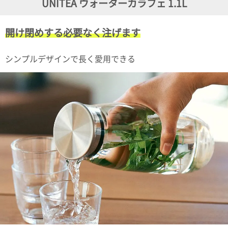
UNITEA ウォーターカラフェ 1.1L
ガ
ジ
ン
開け閉めする必要なく注げます
新
着
再
シンプルデザインで長く愛用できる
入
荷
情
報
な
ど
当
店
の
旬
な
情
報
を
発
信
し