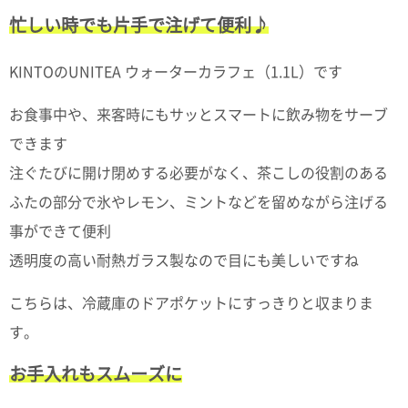
て
い
忙しい時でも片手で注げて便利♪
ま
す
KINTOのUNITEA ウォーターカラフェ（1.1L）です
お食事中や、来客時にもサッとスマートに飲み物をサーブ
できます
注ぐたびに開け閉めする必要がなく、茶こしの役割のある
私
た
ふたの部分で氷やレモン、ミントなどを留めながら注げる
ち
事ができて便利
の
こ
透明度の高い耐熱ガラス製なので目にも美しいですね
と
(Blog)
こちらは、冷蔵庫のドアポケットにすっきりと収まりま
す。
お手入れもスムーズに