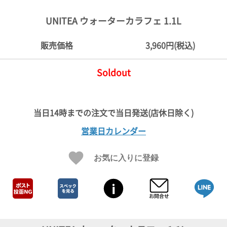
ご
お
送
配
ship
特
会
会
お
0
1,000
2,000
3,000
4,000
5,000
6,000
7,000
8,000
9,000
10,000
注
支
料
送・
to
定
員
員
客
UNITEA ウォーターカラフェ 1.1L
～
～
～
～
～
～
～
～
～
～
円
文
払
に
お
abroad
商
登
ロ
様
999
1,999
2,999
3,999
4,999
5,999
6,999
7,999
8,999
9,999
～
方
い
つ
届
取
録
グ
ガ
円
円
円
円
円
円
円
円
円
円
販売価格
3,960円(税込)
法
方
い
日
引
イ
イ
法
て
数
ン
ド
一
Soldout
覧
営業日カレンダー
お気に入りに登録
メ
ー
ル
マ