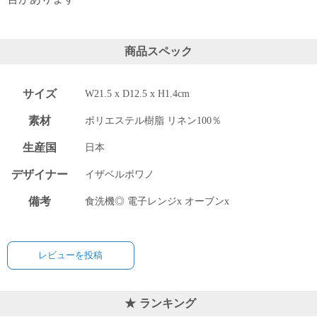
電話で問合
せ
商品スペック
095-895-
7771
受付時間
サイズ
W21.5 x D12.5 x H1.4cm
12:00~19:00
素材
ポリエステル樹脂 リネン100％
生産国
日本
配送
デザイナー
イザベルボワノ
料金
宅急
備考
食洗機◎ 電子レンジx オーブンx
便 792
円 北
海道
沖縄
レビューを投稿
1030
円
11,000
ランキング
円以