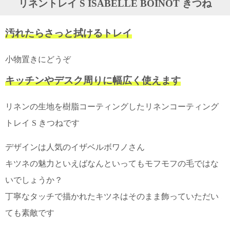
リネントレイ S ISABELLE BOINOT きつね
ガ
ジ
ン
汚れたらさっと拭けるトレイ
新
着
再
小物置きにどうぞ
入
荷
キッチンやデスク周りに幅広く使えます
情
報
な
リネンの生地を樹脂コーティングしたリネンコーティング
ど
トレイ S きつねです
当
店
の
デザインは人気のイザベルボワノさん
旬
キツネの魅力といえばなんといってもモフモフの毛ではな
な
情
いでしょうか？
報
を
丁寧なタッチで描かれたキツネはそのまま飾っていただい
発
信
ても素敵です
し