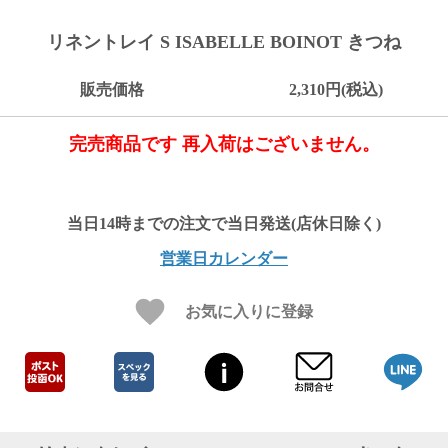
ご
お
送
配
ship
特
会
会
お
0
1,000
2,000
3,000
4,000
5,000
6,000
7,000
8,000
9,000
10,000
注
支
料
送・
to
定
員
員
客
リネントレイ S ISABELLE BOINOT きつね
～
～
～
～
～
～
～
～
～
～
円
文
払
に
お
abroad
商
登
ロ
様
999
1,999
2,999
3,999
4,999
5,999
6,999
7,999
8,999
9,999
～
方
い
つ
届
取
録
グ
ガ
円
円
円
円
円
円
円
円
円
円
販売価格
2,310円(税込)
法
方
い
日
引
イ
イ
法
て
数
ン
ド
一
完売商品です 再入荷はございません。
覧
営業日カレンダー
お気に入りに登録
メ
ー
ル
マ