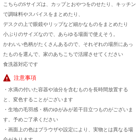
て
こちらのSサイズは、カップとおやつをのせたり、キッチン
い
ま
で調味料やスパイスをまとめたり、
す
デスクの上で眼鏡やリップなど細かなものをまとめたり
小ぶりのサイズなので、あらゆる場面で使えそう。
かわいい色柄がたくさんあるので、それぞれの場所にあっ
たものを選んで、家のあちこちで活躍させてください
私
食洗器対応です
た
ち
注意事項
の
こ
・水滴の付いた容器や油分を含むものを長時間放置する
と
と、変色することがございます
(Blog)
・生地の毛羽感・柄のゆがみが若干目立つものがございま
す。予めご了承ください
・画面上の色はブラウザや設定により、実物とは異なる場
合があります