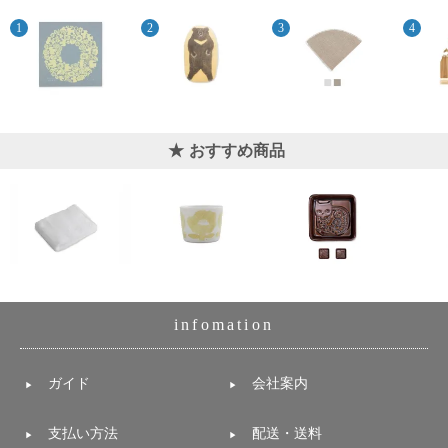
上 無
料
ポス
ト投
函 330
円
5,500
円以
おすすめ商品
上 無
料
infomation
ガイド
会社案内
支払い方法
配送・送料