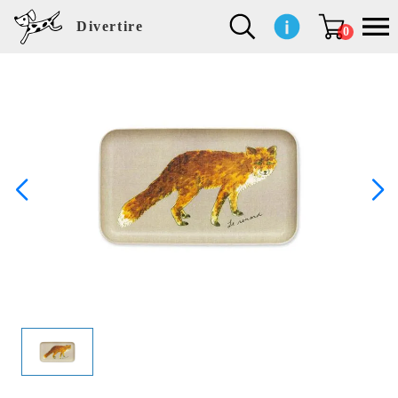
Divertire
0
新
再
イ
フ
キ
食
生
ハ
ペ
子
文
S
b
ト
f
L
a
ぽ
鹿
ブ
着
入
ン
ァ
ッ
品
活
ン
ッ
供
房
a
i
モ
o
i
d
れ
児
ラ
商
荷
テ
ッ
チ
雑
カ
ト
用
具
l
r
タ
g
s
m
ぽ
島
ン
品
商
リ
シ
ン
貨
チ
グ
品
e
d
ケ
l
a
i
れ
睦
ド
品
ア
ョ
用
・
ッ
s
i
L
動
一
ン
品
生
ズ
'
n
a
物
覧
地
w
e
r
o
n
s
r
w
o
検索
d
o
n
して
s
r
商品
k
を探
す
s
お気
に入
り一
覧ペ
ージ