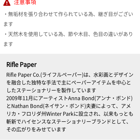
注意事項
電話で問合
・無垢材を張り合わせて作られている為、継ぎ目がござい
せ
ます
095-895-
7771
・天然木を使用している為、節や木目、色目の違いがあり
受付時間
12:00~19:00
ます
Rifle Paper
配送料
Rifle Paper Co.(ライフルペーパー)は、水彩画とデザイン
金
を融合した独特な手法で主にペーパーアイテムを中心と
宅急便
したステーショナリーを製作しています
792円
2009年11月にアーティストAnna Bond(アンナ・ボンド)
北海道
沖縄
とNathan Bond(ネイサン・ボンド)夫妻によって、アメ
1030
リカ・フロリダ州Winter Parkに設立され、以来もっとも
円
斬新でハイセンスなステーショナリーブランドとして、
11,000
その広がりをみせています
円以上
無料