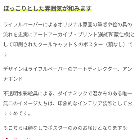
て
い
ほっこりとした雰囲気が和みます
ま
す
ライフルペーパーによるオリジナル原画の筆感や絵の具の
流れを忠実にアートアーカイブ・プリント(美術所蔵仕様)と
して印刷されたクールキャット S のポスター（額なし）で
す
私
た
デザインはライフルペーパーのアートディレクター、アン
ち
ナボンド
の
こ
不透明水彩絵具による、ダイナミックで温かみのある唯一
と
(Blog)
無二のイメージたちは、印象的なインテリア装飾としてお
すすめです。
※こちらは額なしでポスターのみのお届けとなります※