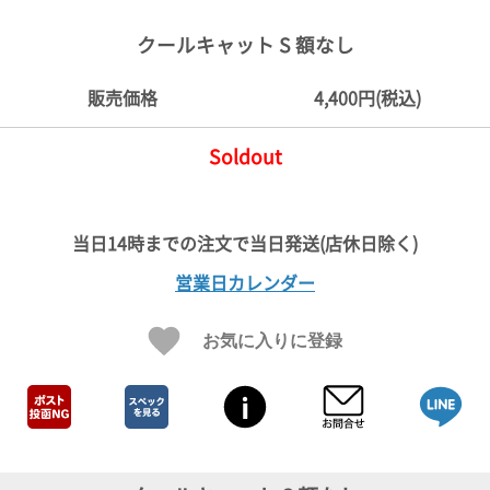
ご
お
送
配
ship
特
会
会
お
0
1,000
2,000
3,000
4,000
5,000
6,000
7,000
8,000
9,000
10,000
注
支
料
送・
to
定
員
員
客
クールキャット S 額なし
～
～
～
～
～
～
～
～
～
～
円
文
払
に
お
abroad
商
登
ロ
様
999
1,999
2,999
3,999
4,999
5,999
6,999
7,999
8,999
9,999
～
方
い
つ
届
取
録
グ
ガ
円
円
円
円
円
円
円
円
円
円
販売価格
4,400円(税込)
法
方
い
日
引
イ
イ
法
て
数
ン
ド
一
Soldout
覧
営業日カレンダー
お気に入りに登録
メ
ー
ル
マ