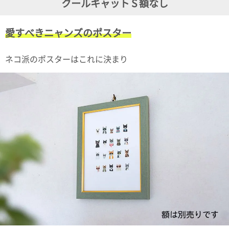
クールキャット S 額なし
ガ
ジ
ン
愛すべきニャンズのポスター
新
着
再
ネコ派のポスターはこれに決まり
入
荷
情
報
な
ど
当
店
の
旬
な
情
報
を
発
信
し