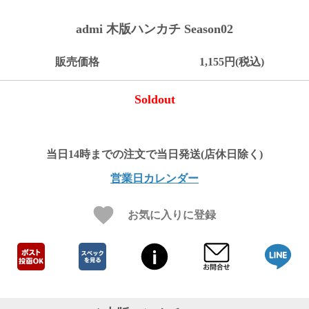
ご
お
送
配
ship
特
会
会
お
0
1,000
2,000
3,000
4,000
5,000
6,000
7,000
8,000
9,000
10,000
注
支
料
送・
to
定
員
員
客
admi 木版ハンカチ Season02
～
～
～
～
～
～
～
～
～
～
円
文
払
に
お
abroad
商
登
ロ
様
999
1,999
2,999
3,999
4,999
5,999
6,999
7,999
8,999
9,999
～
方
い
つ
届
取
録
グ
ガ
円
円
円
円
円
円
円
円
円
円
販売価格
1,155円(税込)
法
方
い
日
引
イ
イ
法
て
数
ン
ド
一
Soldout
覧
営業日カレンダー
お気に入りに登録
メ
ー
ル
マ