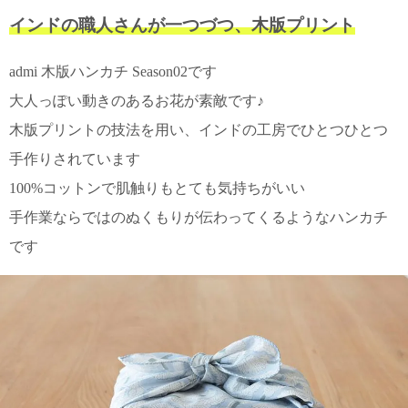
て
い
インドの職人さんが一つづつ、木版プリント
ま
す
admi 木版ハンカチ Season02です
大人っぽい動きのあるお花が素敵です♪
木版プリントの技法を用い、インドの工房でひとつひとつ
手作りされています
私
100%コットンで肌触りもとても気持ちがいい
た
手作業ならではのぬくもりが伝わってくるようなハンカチ
ち
の
です
こ
と
(Blog)