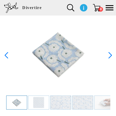
Divertire
0
新
再
イ
フ
キ
食
生
ハ
ペ
子
文
S
b
ト
f
L
a
ぽ
鹿
ブ
着
入
ン
ァ
ッ
品
活
ン
ッ
供
房
a
i
モ
o
i
d
れ
児
ラ
商
荷
テ
ッ
チ
雑
カ
ト
用
具
l
r
タ
g
s
m
ぽ
島
ン
品
商
リ
シ
ン
貨
チ
グ
品
e
d
ケ
l
a
i
れ
睦
ド
品
ア
ョ
用
・
ッ
s
i
L
動
一
ン
品
生
ズ
'
n
a
物
覧
地
w
e
r
o
n
s
r
w
o
検索
d
o
n
して
s
r
商品
k
を探
す
s
お気
に入
り一
覧ペ
ージ