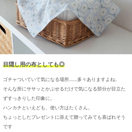
上 無
料
ポス
ト投
函 330
円
5,500
円以
上 無
料
目隠し用の布としても◎
ゴチャついていて気になる場所.......多々ありますよね。
そんな所にササッとかぶせるだけで気になる部分が目立た
ずすっきりした印象に。
ハンカチといえども、使い方はたくさん。
ちょっとしたプレゼントに添えて贈ってみても喜ばれそう
です