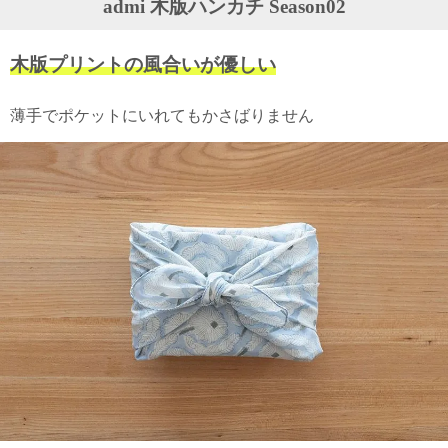
admi 木版ハンカチ Season02
ガ
ジ
ン
木版プリントの風合いが優しい
新
着
再
薄手でポケットにいれてもかさばりません
入
荷
情
報
な
ど
当
店
の
旬
な
情
報
を
発
信
し