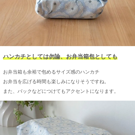
電話で問合
せ
095-895-
7771
受付時間
12:00~19:00
ハンカチとしては勿論、お弁当箱包としても
配送
お弁当箱も余裕で包めるサイズ感のハンカチ
料金
お弁当を広げる時間も楽しみになりそうですね。
宅急
便 792
また、バックなどにつけてもアクセントになります。
円 北
海道
沖縄
1030
円
11,000
円以