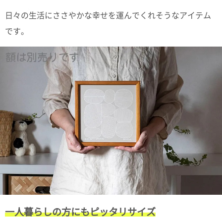
日々の生活にささやかな幸せを運んでくれそうなアイテム
電話で問合
せ
です。
095-895-
7771
受付時間
12:00~19:00
配送料
金
宅急便
792円
北海道
沖縄
1030
円
11,000
円以上
一人暮らしの方にもピッタリサイズ
無料