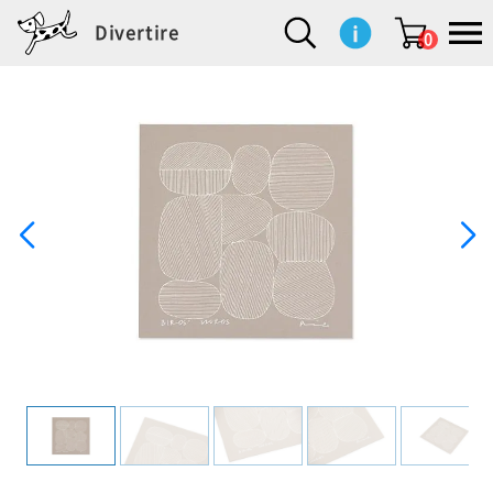
Divertire
0
新
再
イ
フ
キ
食
生
ハ
ペ
子
文
S
b
ト
f
L
a
ぽ
鹿
ブ
着
入
ン
ァ
ッ
品
活
ン
ッ
供
房
a
i
モ
o
i
d
れ
児
ラ
商
荷
テ
ッ
チ
雑
カ
ト
用
具
l
r
タ
g
s
m
ぽ
島
ン
品
商
リ
シ
ン
貨
チ
グ
品
e
d
ケ
l
a
i
れ
睦
ド
品
ア
ョ
用
・
ッ
s
i
L
動
一
ン
品
生
ズ
'
n
a
物
覧
地
w
e
r
o
n
s
r
w
o
検索
d
o
n
して
s
r
商品
を探
k
す
s
お気
に入
り一
覧ペ
ージ