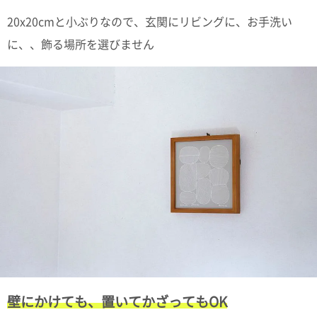
ポスト
投函
20x20cmと小ぶりなので、玄関にリビングに、お手洗い
330円
に、、飾る場所を選びません
5,500
円以上
無料
壁にかけても、置いてかざってもOK