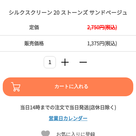
ご
お
送
配
ship
特
会
会
お
0
1,000
2,000
3,000
4,000
5,000
6,000
7,000
8,000
9,000
10,000
注
支
料
送・
to
定
員
員
客
シルクスクリーン 20 ストーンズ サンドベージュ
～
～
～
～
～
～
～
～
～
～
円
文
払
に
お
abroad
商
登
ロ
様
999
1,999
2,999
3,999
4,999
5,999
6,999
7,999
8,999
9,999
～
方
い
つ
届
取
録
グ
ガ
円
円
円
円
円
円
円
円
円
円
定価
2,750円(税込)
法
方
い
日
引
イ
イ
法
て
数
ン
ド
一
販売価格
1,375円(税込)
覧
カートに入れる
メ
営業日カレンダー
ー
ル
お気に入りに登録
マ