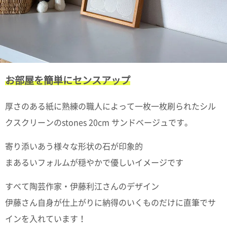
て
い
ま
す
お部屋を簡単にセンスアップ
私
厚さのある紙に熟練の職人によって一枚一枚刷られたシル
た
ち
クスクリーンのstones 20cm サンドベージュです。
の
こ
寄り添いあう様々な形状の石が印象的
と
まあるいフォルムが穏やかで優しいイメージです
(Blog)
すべて陶芸作家・伊藤利江さんのデザイン
伊藤さん自身が仕上がりに納得のいくものだけに直筆でサ
インを入れています！