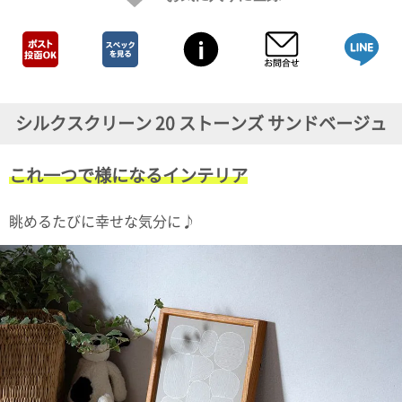
ガ
ジ
ン
新
着
再
入
シルクスクリーン 20 ストーンズ サンドベージュ
荷
情
報
これ一つで様になるインテリア
な
ど
当
眺めるたびに幸せな気分に♪
店
の
旬
な
情
報
を
発
信
し