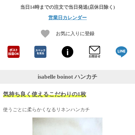
ガ
ジ
ン
営業日カレンダー
新
着
再
お気に入りに登録
入
荷
情
報
な
ど
当
isabelle boinot ハンカチ
店
の
旬
気持ち良く使えるこだわりの1枚
な
情
報
使うごとに柔らかくなるリネンハンカチ
を
発
信
し