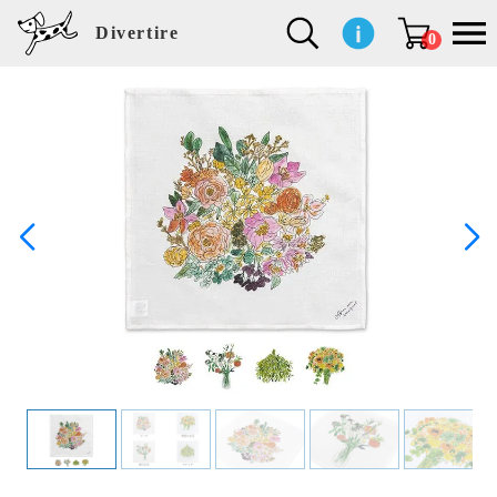
Divertire
0
新
再
イ
フ
キ
食
生
ハ
ペ
子
文
S
b
ト
f
L
a
ぽ
鹿
ブ
着
入
ン
ァ
ッ
品
活
ン
ッ
供
房
a
i
モ
o
i
d
れ
児
ラ
商
荷
テ
ッ
チ
雑
カ
ト
用
具
l
r
タ
g
s
m
ぽ
島
ン
品
商
リ
シ
ン
貨
チ
グ
品
e
d
ケ
l
a
i
れ
睦
ド
品
ア
ョ
用
・
ッ
s
i
L
動
一
ン
品
生
ズ
'
n
a
物
覧
地
w
e
r
o
n
s
r
w
o
検索
d
o
n
して
s
r
商品
k
を探
す
s
お気
に入
り一
覧ペ
ージ