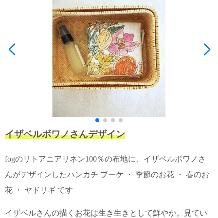
て
い
ま
す
私
た
ち
の
イザベルボワノさんデザイン
こ
と
fogのリトアニアリネン100％の布地に、イザベルボワノさ
(Blog)
んがデザインしたハンカチ ブーケ ・ 季節のお花 ・ 春のお
花 ・ ヤドリギ です
イザベルさんの描くお花は生き生きとして鮮やか。見てい