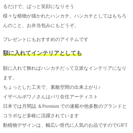
るだけで、ぱっと笑顔になりそう
電話で問合
様々な植物が描かれたハンカチ。ハンカチとしてはもちろ
せ
095-895-
んのこと、お弁当包みにもどうぞ。
7771
受付時間
プレゼントにもおすすめのアイテムです
12:00~19:00
額に入れてインテリアとしても
額に入れて飾ればハンカチだって立派なインテリアになり
配送
料金
ます。
宅急
ちょっとした工夫で、素敵空間の出来上がり♪
便 792
円 北
イザベルボワノさんはパリ在住アーティスト
海道
沖縄
日本では月間誌 ＆Premium での連載や他多数のブランドと
1030
コラボなど多岐に活躍されています
円
11,000
動植物デザインは、幅広い世代に人気のお品ですのでGIFT
円以