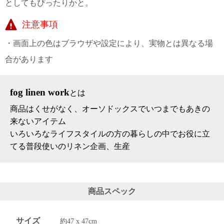
としてもぴったりかと。
上 無
料
注意事項
ポス
ト投
・画面上の色はブラウザや設定により、実物とは異なる場
函 330
円
合があります
5,500
円以
上 無
fog linen work
とは
料
商品はくせがなく、オーソドックスでいつまでもあきの
来ないアイテム
いろいろなライフスタイルの方の暮らしの中でお役に立
てる普段使いのリネン企画、生産
商品スペック
サイズ
約47 x 47cm