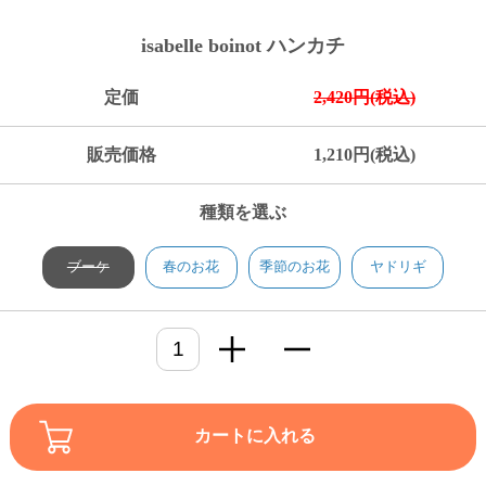
ご
お
送
配
ship
特
会
会
お
0
1,000
2,000
3,000
4,000
5,000
6,000
7,000
8,000
9,000
10,000
注
支
料
送・
to
定
員
員
客
isabelle boinot ハンカチ
～
～
～
～
～
～
～
～
～
～
円
文
払
に
お
abroad
商
登
ロ
様
999
1,999
2,999
3,999
4,999
5,999
6,999
7,999
8,999
9,999
～
方
い
つ
届
取
録
グ
ガ
円
円
円
円
円
円
円
円
円
円
定価
2,420円(税込)
法
方
い
日
引
イ
イ
法
て
数
ン
ド
一
販売価格
1,210円(税込)
覧
種類を選ぶ
ブーケ
春のお花
季節のお花
ヤドリギ
メ
カートに入れる
ー
ル
マ