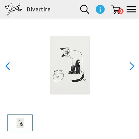
Divertire
0
新
再
イ
フ
キ
食
生
ハ
ペ
子
文
S
b
ト
f
L
a
ぽ
鹿
ブ
着
入
ン
ァ
ッ
品
活
ン
ッ
供
房
a
i
モ
o
i
d
れ
児
ラ
商
荷
テ
ッ
チ
雑
カ
ト
用
具
l
r
タ
g
s
m
ぽ
島
ン
品
商
リ
シ
ン
貨
チ
グ
品
e
d
ケ
l
a
i
れ
睦
ド
品
ア
ョ
用
・
ッ
s
i
L
動
一
ン
品
生
ズ
'
n
a
物
覧
地
w
e
r
o
n
s
r
w
o
検索
d
o
n
して
s
r
商品
を探
k
す
s
お気
に入
り一
覧ペ
ージ