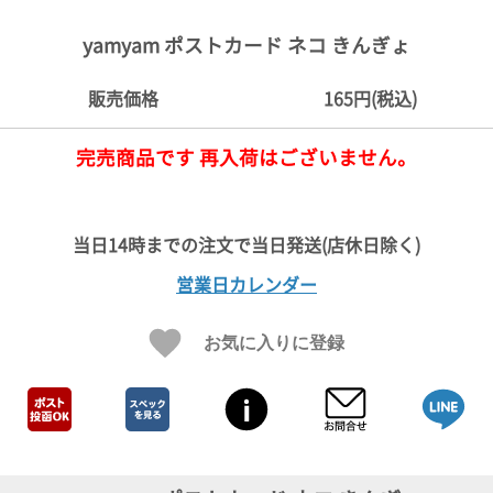
ご
お
送
配
ship
特
会
会
お
0
1,000
2,000
3,000
4,000
5,000
6,000
7,000
8,000
9,000
10,000
注
支
料
送・
to
定
員
員
客
yamyam ポストカード ネコ きんぎょ
～
～
～
～
～
～
～
～
～
～
円
文
払
に
お
abroad
商
登
ロ
様
999
1,999
2,999
3,999
4,999
5,999
6,999
7,999
8,999
9,999
～
方
い
つ
届
取
録
グ
ガ
円
円
円
円
円
円
円
円
円
円
販売価格
165円(税込)
法
方
い
日
引
イ
イ
法
て
数
ン
ド
一
完売商品です 再入荷はございません。
覧
営業日カレンダー
お気に入りに登録
メ
ー
ル
マ