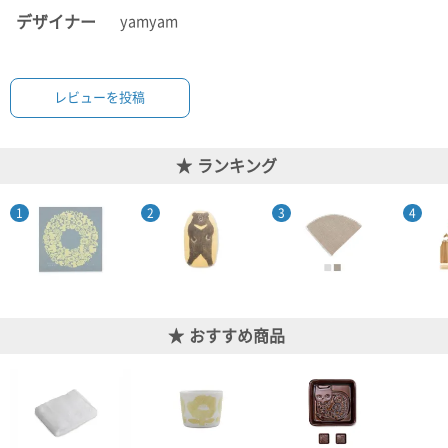
デザイナー
yamyam
電話で問合
せ
095-895-
レビューを投稿
7771
受付時間
12:00~19:00
ランキング
配送料
金
宅急便
792円
北海道
おすすめ商品
沖縄
1030
円
11,000
円以上
無料