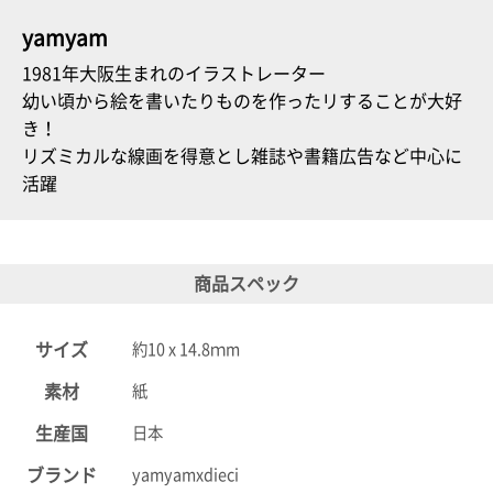
て
い
yamyam
ま
す
1981年大阪生まれのイラストレーター
幼い頃から絵を書いたりものを作ったリすることが大好
き！
リズミカルな線画を得意とし雑誌や書籍広告など中心に
活躍
私
た
ち
商品スペック
の
こ
と
サイズ
約10 x 14.8ｍm
(Blog)
素材
紙
生産国
日本
ブランド
yamyamxdieci