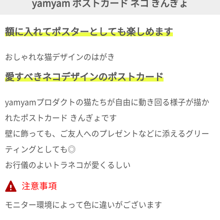
yamyam ポストカード ネコ きんぎょ
ガ
ジ
ン
額に入れてポスターとしても楽しめます
新
着
再
おしゃれな猫デザインのはがき
入
荷
愛すべきネコデザインのポストカード
情
報
な
yamyamプロダクトの猫たちが自由に動き回る様子が描か
ど
れたポストカード きんぎょです
当
店
壁に飾っても、ご友人へのプレゼントなどに添えるグリー
の
旬
ティングとしても◎
な
お行儀のよいトラネコが愛くるしい
情
報
を
注意事項
発
信
モニター環境によって色に違いがございます
し