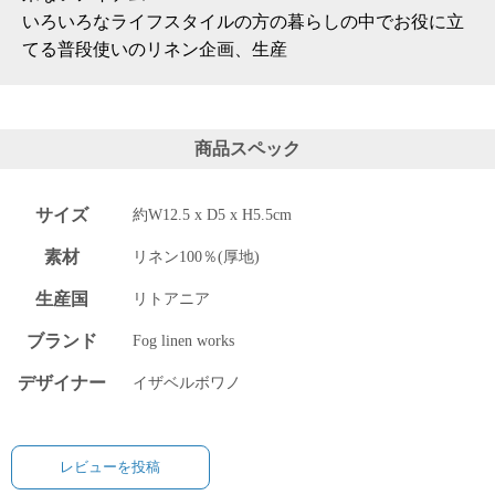
いろいろなライフスタイルの方の暮らしの中でお役に立
電話で問合
てる普段使いのリネン企画、生産
せ
095-895-
7771
受付時間
商品スペック
12:00~19:00
サイズ
約W12.5 x D5 x H5.5cm
素材
リネン100％(厚地)
配送
料金
生産国
リトアニア
宅急
便 792
ブランド
Fog linen works
円 北
海道
デザイナー
イザベルボワノ
沖縄
1030
円
11,000
レビューを投稿
円以