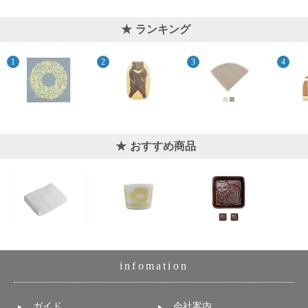
上 無
料
ランキング
ポス
ト投
函 330
円
5,500
円以
上 無
料
おすすめ商品
infomation
ガイド
会社案内