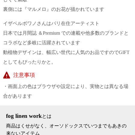
て
い
裏側には『マルメロ』のお花が描かれています
ま
す
イザベルボワノさんはパリ在住アーティスト
日本では月間誌 ＆Premium での連載や他多数のブランドと
コラボなど多岐に活躍されています
動植物デザインは、幅広い世代に人気のお品ですのでGIFT
私
としてもぴったりかと。
た
ち
注意事項
の
こ
・画面上の色はブラウザや設定により、実物とは異なる場
と
合があります
(Blog)
fog linen work
とは
商品はくせがなく、オーソドックスでいつまでもあきの
来ないアイテム