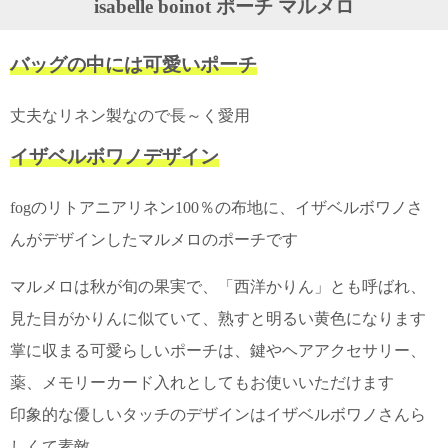
isabelle boinot ポーチ マルメロ
ガ
ジ
ン
バッグの中には可愛いポーチ
新
着
再
丈夫なリネン製なので長～く愛用
入
荷
イザベルボワノデザイン
情
報
な
fogのリトアニアリネン100％の布地に、イザベルボワノさ
ど
んがデザインしたマルメロのポーチです
当
店
の
マルメロは秋が旬の果実で、「西洋かりん」とも呼ばれ、
旬
見た目がかりんに似ていて、熟すと明るい黄色になります
な
情
掌に収まる可愛らしいポーチは、鍵やヘアアクセサリー、
報
を
薬、メモリーカード入れとしてもお使いいただけます
発
信
印象的な優しいタッチのデザインはイザベルボワノさんら
し
しくて素敵