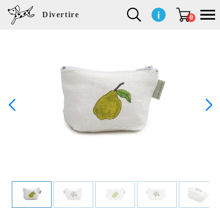
Divertire
0
新
再
イ
フ
キ
食
生
ハ
ペ
子
文
S
b
ト
f
L
a
ぽ
鹿
ブ
着
入
ン
ァ
ッ
品
活
ン
ッ
供
房
a
i
モ
o
i
d
れ
児
ラ
商
荷
テ
ッ
チ
雑
カ
ト
用
具
l
r
タ
g
s
m
ぽ
島
ン
品
商
リ
シ
ン
貨
チ
グ
品
e
d
ケ
l
a
i
れ
睦
ド
品
ア
ョ
用
・
ッ
s
i
L
動
一
ン
品
生
ズ
'
n
a
物
覧
地
w
e
r
o
n
s
r
w
o
検索
d
o
n
して
s
r
商品
k
を探
す
s
お気
に入
り一
覧ペ
ージ