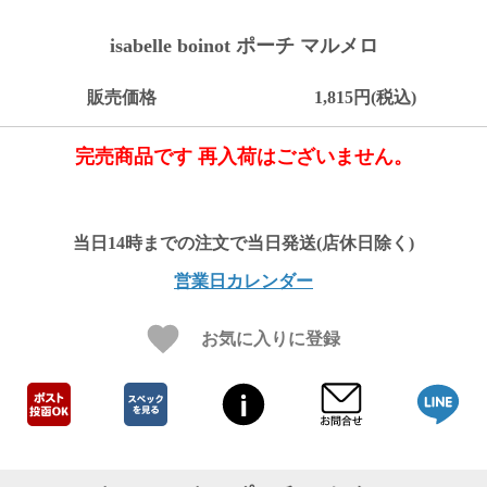
ご
お
送
配
ship
特
会
会
お
0
1,000
2,000
3,000
4,000
5,000
6,000
7,000
8,000
9,000
10,000
注
支
料
送・
to
定
員
員
客
isabelle boinot ポーチ マルメロ
～
～
～
～
～
～
～
～
～
～
円
文
払
に
お
abroad
商
登
ロ
様
999
1,999
2,999
3,999
4,999
5,999
6,999
7,999
8,999
9,999
～
方
い
つ
届
取
録
グ
ガ
円
円
円
円
円
円
円
円
円
円
販売価格
1,815円(税込)
法
方
い
日
引
イ
イ
法
て
数
ン
ド
一
完売商品です 再入荷はございません。
覧
営業日カレンダー
お気に入りに登録
メ
ー
ル
マ