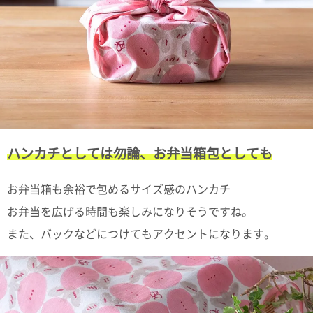
電話で問合
せ
095-895-
7771
受付時間
12:00~19:00
ハンカチとしては勿論、お弁当箱包としても
配送料
金
お弁当箱も余裕で包めるサイズ感のハンカチ
宅急便
792円
お弁当を広げる時間も楽しみになりそうですね。
北海道
また、バックなどにつけてもアクセントになります。
沖縄
1030
円
11,000
円以上
無料