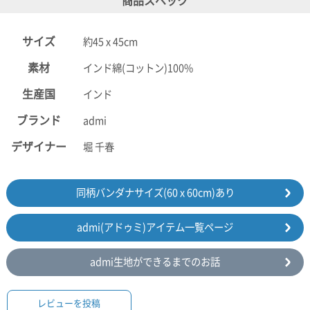
商品スペック
サイズ
約45 x 45cm
素材
インド綿(コットン)100%
生産国
インド
ブランド
admi
デザイナー
堀 千春
同柄バンダナサイズ(60 x 60cm)あり
admi(アドゥミ)アイテム一覧ページ
admi生地ができるまでのお話
レビューを投稿