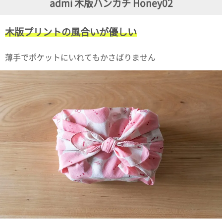
admi 木版ハンカチ Honey02
ガ
ジ
ン
木版プリントの風合いが優しい
新
着
再
薄手でポケットにいれてもかさばりません
入
荷
情
報
な
ど
当
店
の
旬
な
情
報
を
発
信
し