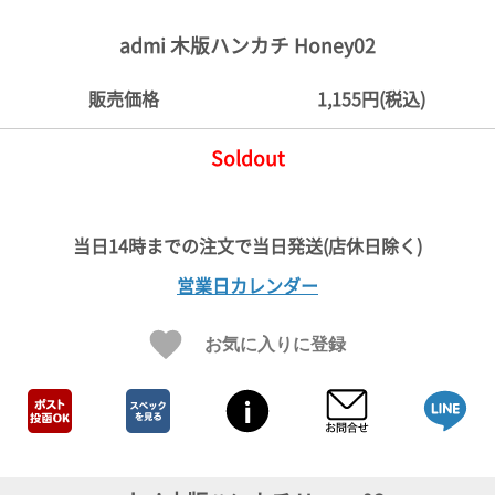
ご
お
送
配
ship
特
会
会
お
0
1,000
2,000
3,000
4,000
5,000
6,000
7,000
8,000
9,000
10,000
注
支
料
送・
to
定
員
員
客
admi 木版ハンカチ Honey02
～
～
～
～
～
～
～
～
～
～
円
文
払
に
お
abroad
商
登
ロ
様
999
1,999
2,999
3,999
4,999
5,999
6,999
7,999
8,999
9,999
～
方
い
つ
届
取
録
グ
ガ
円
円
円
円
円
円
円
円
円
円
販売価格
1,155円(税込)
法
方
い
日
引
イ
イ
法
て
数
ン
ド
一
Soldout
覧
営業日カレンダー
お気に入りに登録
メ
ー
ル
マ