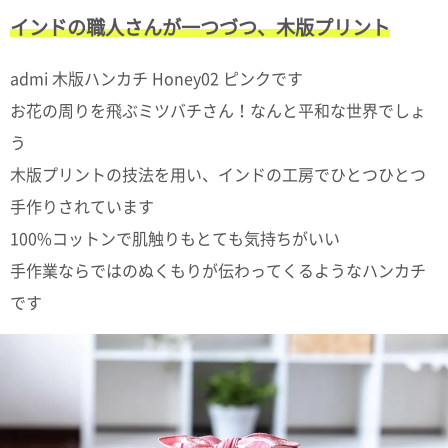
て
い
インドの職人さんが一つづつ、木版プリント
ま
す
admi 木版ハンカチ Honey02 ピンクです
お花の周りを飛ぶミツバチさん！なんと平和な世界でしょ
う
木版プリントの技法を用い、インドの工房でひとつひとつ
私
手作りされています
た
100%コットンで肌触りもとても気持ちがいい
ち
の
手作業ならではのぬくもりが伝わってくるようなハンカチ
こ
です
と
(Blog)