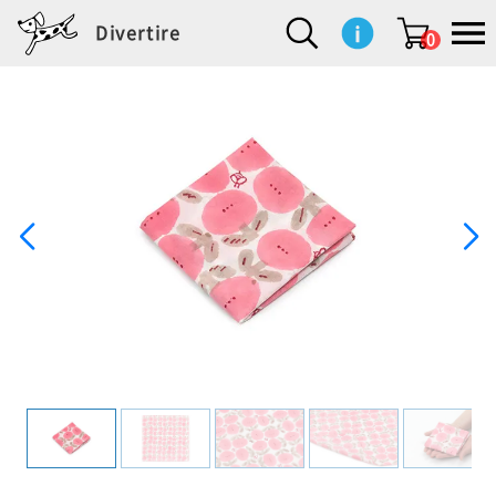
Divertire
0
新
再
イ
フ
キ
食
生
ハ
ペ
子
文
S
b
ト
f
L
a
ぽ
鹿
ブ
着
入
ン
ァ
ッ
品
活
ン
ッ
供
房
a
i
モ
o
i
d
れ
児
ラ
商
荷
テ
ッ
チ
雑
カ
ト
用
具
l
r
タ
g
s
m
ぽ
島
ン
品
商
リ
シ
ン
貨
チ
グ
品
e
d
ケ
l
a
i
れ
睦
ド
品
ア
ョ
用
・
ッ
s
i
L
動
一
ン
品
生
ズ
'
n
a
物
覧
地
w
e
r
o
n
s
r
w
o
検索
d
o
n
して
s
r
商品
を探
k
す
s
お気
に入
り一
覧ペ
ージ