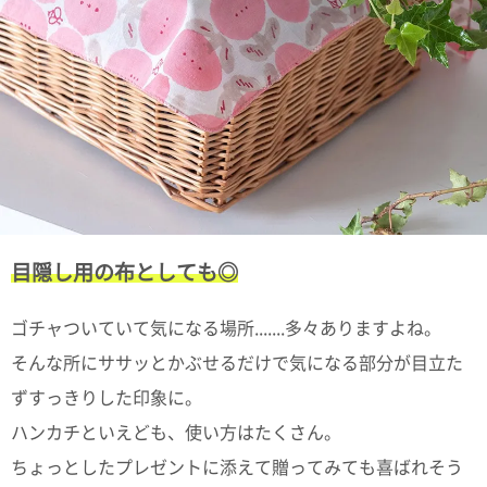
ポスト
投函
330円
5,500
円以上
無料
目隠し用の布としても◎
ゴチャついていて気になる場所.......多々ありますよね。
そんな所にササッとかぶせるだけで気になる部分が目立た
ずすっきりした印象に。
ハンカチといえども、使い方はたくさん。
ちょっとしたプレゼントに添えて贈ってみても喜ばれそう