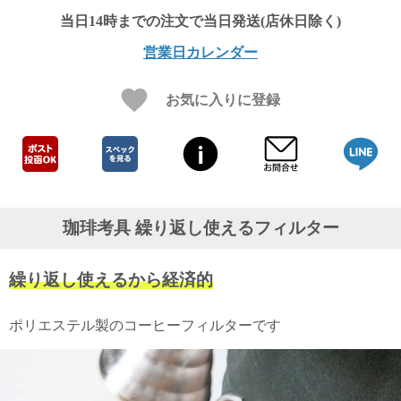
ガ
ジ
ン
営業日カレンダー
新
着
再
お気に入りに登録
入
荷
情
報
な
ど
当
珈琲考具 繰り返し使えるフィルター
店
の
旬
繰り返し使えるから経済的
な
情
報
ポリエステル製のコーヒーフィルターです
を
発
信
し