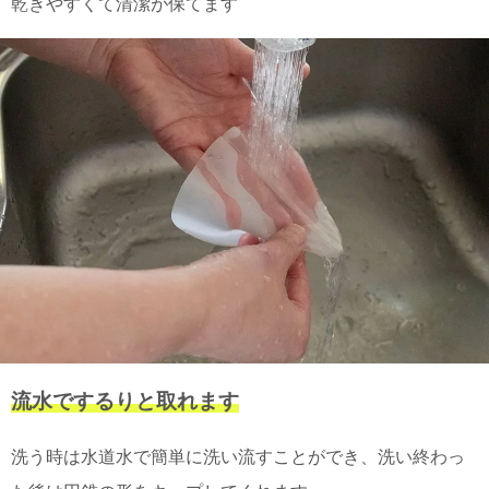
乾きやすくて清潔が保てます
上 無
料
ポス
ト投
函 330
円
5,500
円以
上 無
料
流水でするりと取れます
洗う時は水道水で簡単に洗い流すことができ、洗い終わっ