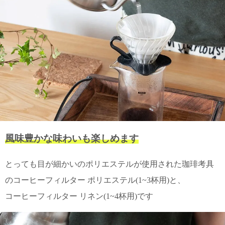
て
い
ま
す
私
た
ち
の
風味豊かな味わいも楽しめます
こ
と
とっても目が細かいのポリエステルが使用された珈琲考具
(Blog)
のコーヒーフィルター ポリエステル(1~3杯用)と、
コーヒーフィルター リネン(1~4杯用)です