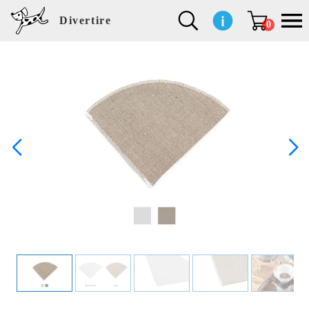
Divertire
0
新
再
イ
フ
キ
食
生
ハ
ペ
子
文
S
b
ト
f
L
a
ぽ
鹿
ブ
着
入
ン
ァ
ッ
品
活
ン
ッ
供
房
a
i
モ
o
i
d
れ
児
ラ
商
荷
テ
ッ
チ
雑
カ
ト
用
具
l
r
タ
g
s
m
ぽ
島
ン
品
商
リ
シ
ン
貨
チ
グ
品
e
d
ケ
l
a
i
れ
睦
ド
品
ア
ョ
用
・
ッ
s
i
L
動
一
ン
品
生
ズ
'
n
a
物
覧
地
w
e
r
o
n
s
r
w
o
検索
d
o
n
して
s
r
商品
k
を探
す
s
お気
に入
り一
覧ペ
ージ