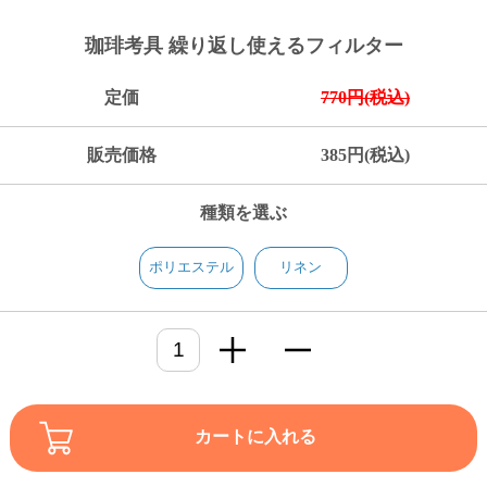
ご
お
送
配
ship
特
会
会
お
0
1,000
2,000
3,000
4,000
5,000
6,000
7,000
8,000
9,000
10,000
注
支
料
送・
to
定
員
員
客
珈琲考具 繰り返し使えるフィルター
～
～
～
～
～
～
～
～
～
～
円
文
払
に
お
abroad
商
登
ロ
様
999
1,999
2,999
3,999
4,999
5,999
6,999
7,999
8,999
9,999
～
方
い
つ
届
取
録
グ
ガ
円
円
円
円
円
円
円
円
円
円
定価
770円(税込)
法
方
い
日
引
イ
イ
法
て
数
ン
ド
一
販売価格
385円(税込)
覧
種類を選ぶ
ポリエステル
リネン
メ
カートに入れる
ー
ル
マ