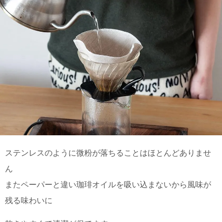
電話で問合
せ
095-895-
7771
受付時間
12:00~19:00
配送
料金
宅急
便 792
ステンレスのように微粉が落ちることはほとんどありませ
円 北
海道
ん
沖縄
またペーパーと違い珈琲オイルを吸い込まないから風味が
1030
円
残る味わいに
11,000
円以