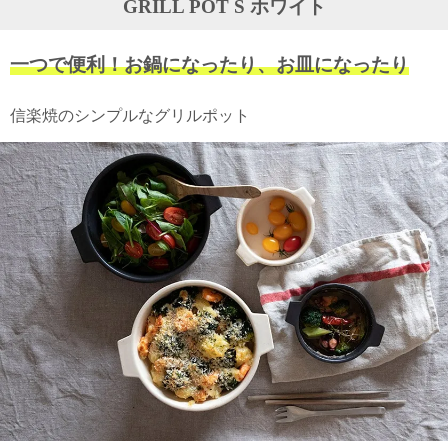
GRILL POT S ホワイト
ガ
ジ
ン
一つで便利！お鍋になったり、お皿になったり
新
着
再
信楽焼のシンプルなグリルポット
入
荷
情
報
な
ど
当
店
の
旬
な
情
報
を
発
信
し