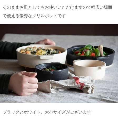
そのままお皿としてもお使いいただけますので幅広い場面
電話で問合
で使える優秀なグリルポットです
せ
095-895-
7771
受付時間
12:00~19:00
配送
料金
宅急
便 792
円 北
海道
沖縄
1030
円
11,000
ブラックとホワイト、大小サイズがございます
円以