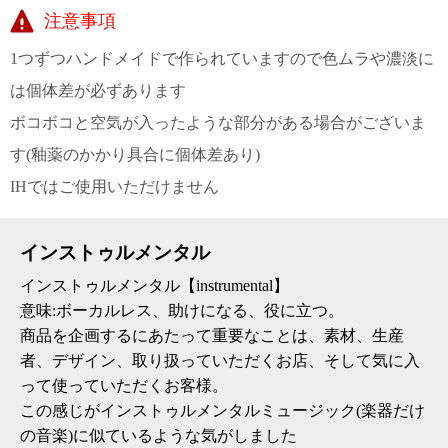
上 無
注意事項
料
ポス
1つずつハンドメイドで作られていますので色ムラや濃淡に
ト投
函 330
は個体差が必ずあります
円
ボコボコと空気が入ったような部分がある場合がございま
5,500
円以
す(釉薬のかかり具合に個体差あり)
上 無
IHではご使用いただけません
料
インストゥルメンタル
インストゥルメンタル【instrumental】
意味:ボーカルレス、助けになる、役に立つ。
商品を企画するにあたって重要なことは、素材、生産
者、デザイン、取り扱っていただくお店、そして気に入
って使っていただくお客様。
この感じがインストゥルメンタルミュージック(楽器だけ
の音楽)に似ているような気がしました