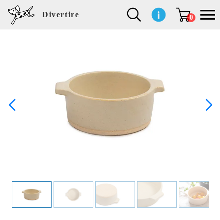
Divertire
0
新
再
イ
フ
キ
食
生
ハ
ペ
子
文
S
b
ト
f
L
a
ぽ
鹿
ブ
着
入
ン
ァ
ッ
品
活
ン
ッ
供
房
a
i
モ
o
i
d
れ
児
ラ
商
荷
テ
ッ
チ
雑
カ
ト
用
具
l
r
タ
g
s
m
ぽ
島
ン
品
商
リ
シ
ン
貨
チ
グ
品
e
d
ケ
l
a
i
れ
睦
ド
品
ア
ョ
用
・
ッ
s
i
L
動
一
ン
品
生
ズ
'
n
a
物
覧
地
w
e
r
o
n
s
r
w
o
検索
d
o
n
して
s
r
商品
k
を探
す
s
お気
に入
り一
覧ペ
ージ