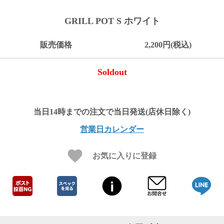
ご
お
送
配
ship
特
会
会
お
0
1,000
2,000
3,000
4,000
5,000
6,000
7,000
8,000
9,000
10,000
注
支
料
送・
to
定
員
員
客
GRILL POT S ホワイト
～
～
～
～
～
～
～
～
～
～
円
文
払
に
お
abroad
商
登
ロ
様
999
1,999
2,999
3,999
4,999
5,999
6,999
7,999
8,999
9,999
～
方
い
つ
届
取
録
グ
ガ
円
円
円
円
円
円
円
円
円
円
販売価格
2,200円(税込)
法
方
い
日
引
イ
イ
法
て
数
ン
ド
一
Soldout
覧
営業日カレンダー
お気に入りに登録
メ
ー
ル
マ