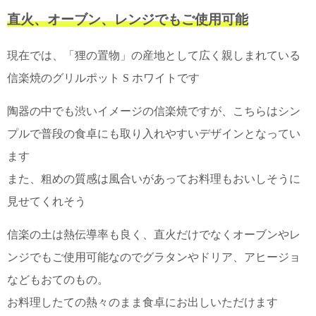
て
い
直火、オーブン、レンジでもご使用可能
ま
す
現在では、「狸の置物」の産地として広く親しまれている
信楽焼のグリルポット S ホワイトです
陶器の中でも渋いイメージの信楽焼ですが、こちらはシン
プルで普段の食卓にも取り入れやすいデザインとなってい
私
た
ます
ち
また、粗めの質感は風合いがあってお料理もおいしそうに
の
こ
見せてくれそう
と
(Blog)
信楽の土は熱伝導率も良く、直火だけでなくオーブンやレ
ンジでもご使用可能なのでグラタンやドリア、アヒージョ
などもおてのもの。
お料理したての熱々のまま食卓にお出しいただけます