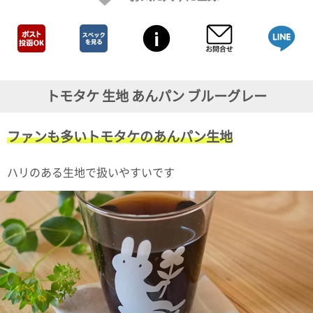
ガ
ジ
ン
新
着
再
入
トモタケ 生地 あんパン ブルーグレー
荷
情
報
ファンも多いトモタケのあんパン生地
な
ど
当
ハリのある生地で扱いやすいです
店
の
旬
な
情
報
を
発
信
し