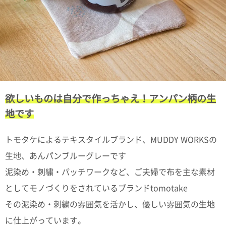
て
い
ま
す
欲しいものは自分で作っちゃえ！アンパン柄の生
私
た
地です
ち
の
トモタケによるテキスタイルブランド、MUDDY WORKSの
こ
と
生地、あんパンブルーグレーです
(Blog)
泥染め・刺繍・パッチワークなど、ご夫婦で布を主な素材
としてモノづくりをされているブランドtomotake
その泥染め・刺繍の雰囲気を活かし、優しい雰囲気の生地
に仕上がっています。