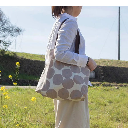
電話で問合
せ
095-895-
7771
受付時間
12:00~19:00
配送料
金
宅急便
792円
北海道
沖縄
1030
円
11,000
円以上
無料