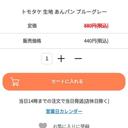
ご
お
送
配
ship
特
会
会
お
0
1,000
2,000
3,000
4,000
5,000
6,000
7,000
8,000
9,000
10,000
注
支
料
送・
to
定
員
員
客
トモタケ 生地 あんパン ブルーグレー
～
～
～
～
～
～
～
～
～
～
円
文
払
に
お
abroad
商
登
ロ
様
999
1,999
2,999
3,999
4,999
5,999
6,999
7,999
8,999
9,999
～
方
い
つ
届
取
録
グ
ガ
円
円
円
円
円
円
円
円
円
円
定価
880円(税込)
法
方
い
日
引
イ
イ
法
て
数
ン
ド
一
販売価格
440円(税込)
覧
カートに入れる
メ
営業日カレンダー
ー
ル
お気に入りに登録
マ