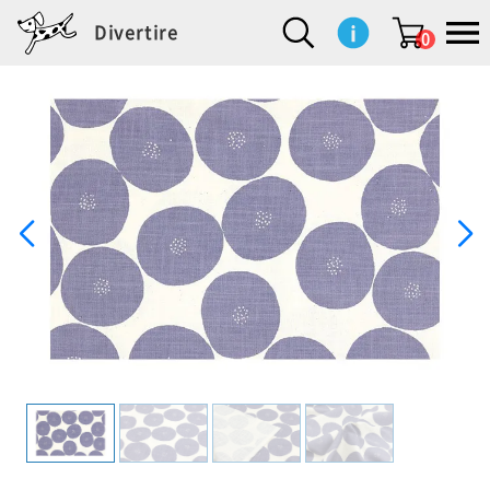
Divertire
0
新
再
イ
フ
キ
食
生
ハ
ペ
子
文
S
b
ト
f
L
a
ぽ
鹿
ブ
着
入
ン
ァ
ッ
品
活
ン
ッ
供
房
a
i
モ
o
i
d
れ
児
ラ
商
荷
テ
ッ
チ
雑
カ
ト
用
具
l
r
タ
g
s
m
ぽ
島
ン
品
商
リ
シ
ン
貨
チ
グ
品
e
d
ケ
l
a
i
れ
睦
ド
品
ア
ョ
用
・
ッ
s
i
L
動
一
ン
品
生
ズ
'
n
a
物
覧
地
w
e
r
o
n
s
r
w
o
検索
d
o
n
して
s
r
商品
を探
k
す
s
お気
に入
り一
覧ペ
ージ