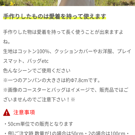
ポスト
投函
330円
手作りしたものは愛着を持って使えます
5,500
円以上
手作りした物は愛着を持って長く使うことが出来ますよ
無料
ね。
生地はコットン100%、クッションカバーやお洋服、プレイ
スマット、バッグetc
色んなシーンでご使用ください
※一つのアンパンの大きさは約Φ7.8cmです。
※画像のコースターとバッグはイメージで、販売品ではご
ざいませんのでご注意下さい！※
注意事項
・50cm単位での販売となります
・例)ご注文時 数量が1の場合は50cm・2の場合は100cm・