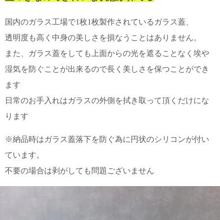
上 無
料
国内のガラス工場で1枚1枚製作されているガラス蓋、
ポス
ト投
透明度も高く中身の美しさを損なうことはありません。
函 330
また、ガラス蓋をしても上面からの光を遮ることなく埃や
円
5,500
湿気を防ぐことが出来るので長く美しさを保つことができ
円以
上 無
ます
料
日常のお手入れはガラスの外側を拭き取って頂くだけにな
ります
※納品時はガラス蓋落下を防ぐ為に円状のシリコンが付い
ています。
不要の場合は剥がしても問題ございません