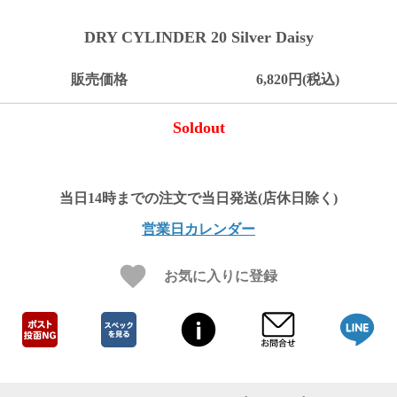
ご
お
送
配
ship
特
会
会
お
0
1,000
2,000
3,000
4,000
5,000
6,000
7,000
8,000
9,000
10,000
注
支
料
送・
to
定
員
員
客
DRY CYLINDER 20 Silver Daisy
～
～
～
～
～
～
～
～
～
～
円
文
払
に
お
abroad
商
登
ロ
様
999
1,999
2,999
3,999
4,999
5,999
6,999
7,999
8,999
9,999
～
方
い
つ
届
取
録
グ
ガ
円
円
円
円
円
円
円
円
円
円
販売価格
6,820円(税込)
法
方
い
日
引
イ
イ
法
て
数
ン
ド
一
Soldout
覧
営業日カレンダー
お気に入りに登録
メ
ー
ル
マ