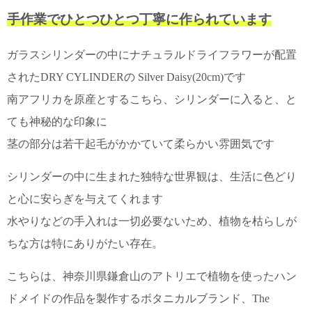
て
い
手作業でひとつひとつ丁寧に作られています
ま
す
ガラスシリンダーの中にナチュラルドライフラワーが配置
されたDRY CYLINDERの Silver Daisy(20cm)です
南アフリカを原産とするこちら、シリンダーに入ると、と
ても神秘的な印象に
私
茎の部分は若干起毛がかかていて柔らかい雰囲気です
た
ち
シリンダーの中に生まれた独特な世界観は、生活に色どり
の
こ
と心に安らぎを与えてくれます
と
水やりなどの手入れは一切必要ないため、植物を枯らしが
(Blog)
ちな方は特にありがたい存在。
こちらは、神奈川県鎌倉山のアトリエで植物を使ったハン
ドメイドの作品を製作するボタニカルブランド、The