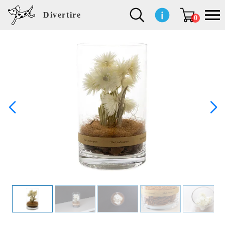
Divertire
0
新
再
イ
フ
キ
食
生
ハ
ペ
子
文
S
b
ト
f
L
a
ぽ
鹿
ブ
着
入
ン
ァ
ッ
品
活
ン
ッ
供
房
a
i
モ
o
i
d
れ
児
ラ
商
荷
テ
ッ
チ
雑
カ
ト
用
具
l
r
タ
g
s
m
ぽ
島
ン
品
商
リ
シ
ン
貨
チ
グ
品
e
d
ケ
l
a
i
れ
睦
ド
品
ア
ョ
用
・
ッ
s
i
L
動
一
ン
品
生
ズ
'
n
a
物
覧
地
w
e
r
o
n
s
r
w
o
検索
d
o
n
して
s
r
商品
k
を探
す
s
お気
に入
り一
覧ペ
ージ