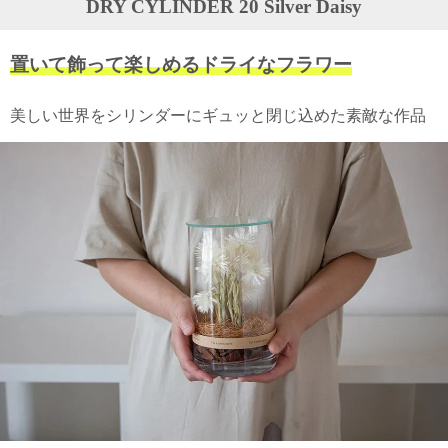
DRY CYLINDER 20 Silver Daisy
ガ
ジ
ン
置いて飾って楽しめるドライなフラワー
新
着
再
美しい世界をシリンダーにギュッと閉じ込めた素敵な作品
入
荷
情
報
な
ど
当
店
の
旬
な
情
報
を
発
信
し