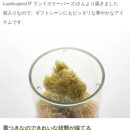
Landscapers(ザ ランドスケーパーズ)さんより届きました
電話で問合
箱入りなので、ギフトシーンにもピッタリな華やかなアイ
せ
テムです
095-895-
7771
受付時間
12:00~19:00
配送
料金
宅急
便 792
円 北
海道
沖縄
1030
円
11,000
円以
蓋つきなのできれいな状態が保てる