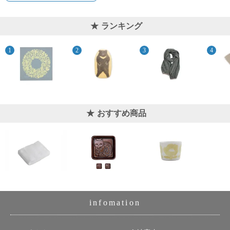
上 無
料
ポス
ランキング
ト投
函 330
円
5,500
円以
上 無
料
おすすめ商品
infomation