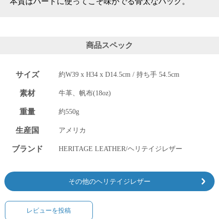
本質はハードに使ってこそ味がでる骨太なバッグ。
電話で問合
せ
095-895-
商品スペック
7771
受付時間
12:00~19:00
サイズ
約W39 x H34 x D14.5cm / 持ち手 54.5cm
素材
牛革、帆布(18oz)
重量
約550g
配送
料金
生産国
アメリカ
宅急
便 792
ブランド
HERITAGE LEATHER/ヘリテイジレザー
円 北
海道
沖縄
その他のヘリテイジレザー
1030
円
11,000
レビューを投稿
円以