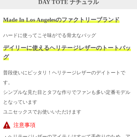
DAY TOTE ナチュラル
ガ
ジ
ン
Made In Los Angelesのファクトリーブランド
新
着
再
ハードに使ってこそ味がでる骨太なバッグ
入
荷
デイリーに使えるヘリテージレザーのトートバッ
情
グ
報
な
ど
普段使いにピッタリ！ヘリテージレザーのデイトートで
当
店
す。
の
旬
シンプルな見た目とタフな作りでファンも多い定番モデル
な
となっています
情
報
ユニセックスでお使いいただけます
を
発
注意事項
信
し
・ヘリテージレザーのアイテムはすべて手作りのため、ア