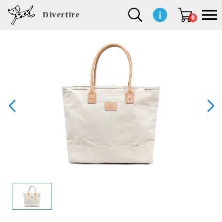
Divertire
0
新
再
イ
フ
キ
食
生
ハ
ペ
子
文
S
b
ト
f
L
a
ぽ
鹿
ブ
着
入
ン
ァ
ッ
品
活
ン
ッ
供
房
a
i
モ
o
i
d
れ
児
ラ
商
荷
テ
ッ
チ
雑
カ
ト
用
具
l
r
タ
g
s
m
ぽ
島
ン
品
商
リ
シ
ン
貨
チ
グ
品
e
d
ケ
l
a
i
れ
睦
ド
品
ア
ョ
用
・
ッ
s
i
L
動
一
ン
品
生
ズ
'
n
a
物
覧
地
w
e
r
o
n
s
r
w
o
検索
d
o
n
して
s
r
商品
k
を探
す
s
お気
に入
り一
覧ペ
ージ