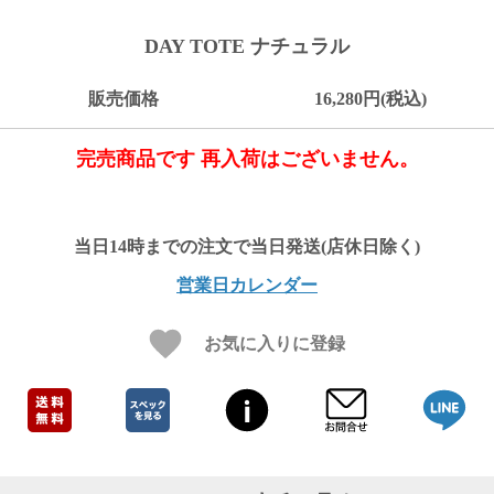
ご
お
送
配
ship
特
会
会
お
0
1,000
2,000
3,000
4,000
5,000
6,000
7,000
8,000
9,000
10,000
注
支
料
送・
to
定
員
員
客
DAY TOTE ナチュラル
～
～
～
～
～
～
～
～
～
～
円
文
払
に
お
abroad
商
登
ロ
様
999
1,999
2,999
3,999
4,999
5,999
6,999
7,999
8,999
9,999
～
方
い
つ
届
取
録
グ
ガ
円
円
円
円
円
円
円
円
円
円
販売価格
16,280円(税込)
法
方
い
日
引
イ
イ
法
て
数
ン
ド
一
完売商品です 再入荷はございません。
覧
営業日カレンダー
お気に入りに登録
メ
ー
ル
マ