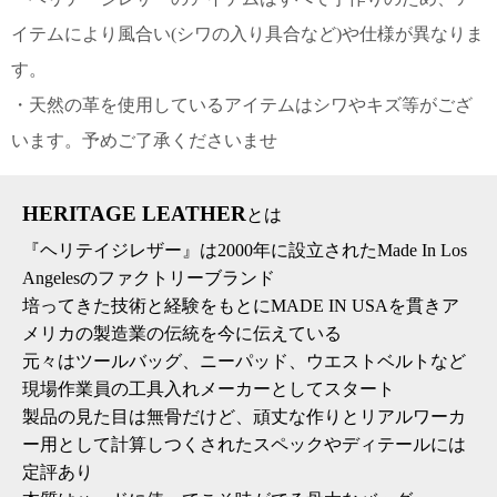
て
い
イテムにより風合い(シワの入り具合など)や仕様が異なりま
ま
す
す。
・天然の革を使用しているアイテムはシワやキズ等がござ
います。予めご了承くださいませ
HERITAGE LEATHER
とは
私
た
『ヘリテイジレザー』は2000年に設立されたMade In Los
ち
Angelesのファクトリーブランド
の
培ってきた技術と経験をもとにMADE IN USAを貫きア
こ
メリカの製造業の伝統を今に伝えている
と
元々はツールバッグ、ニーパッド、ウエストベルトなど
(Blog)
現場作業員の工具入れメーカーとしてスタート
製品の見た目は無骨だけど、頑丈な作りとリアルワーカ
ー用として計算しつくされたスペックやディテールには
定評あり