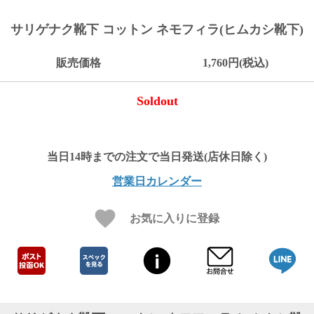
ご
お
送
配
ship
特
会
会
お
0
1,000
2,000
3,000
4,000
5,000
6,000
7,000
8,000
9,000
10,000
注
支
料
送・
to
定
員
員
客
サリゲナク靴下 コットン ネモフィラ(ヒムカシ靴下)
～
～
～
～
～
～
～
～
～
～
円
文
払
に
お
abroad
商
登
ロ
様
999
1,999
2,999
3,999
4,999
5,999
6,999
7,999
8,999
9,999
～
方
い
つ
届
取
録
グ
ガ
円
円
円
円
円
円
円
円
円
円
販売価格
1,760円(税込)
法
方
い
日
引
イ
イ
法
て
数
ン
ド
一
Soldout
覧
営業日カレンダー
お気に入りに登録
メ
ー
ル
マ