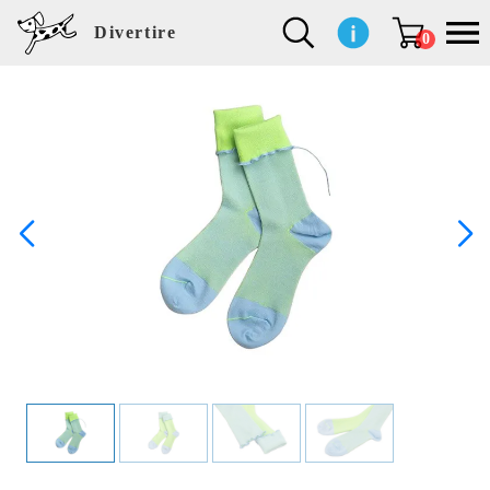
Divertire
0
新
再
イ
フ
キ
食
生
ハ
ペ
子
文
S
b
ト
f
L
a
ぽ
鹿
ブ
着
入
ン
ァ
ッ
品
活
ン
ッ
供
房
a
i
モ
o
i
d
れ
児
ラ
商
荷
テ
ッ
チ
雑
カ
ト
用
具
l
r
タ
g
s
m
ぽ
島
ン
品
商
リ
シ
ン
貨
チ
グ
品
e
d
ケ
l
a
i
れ
睦
ド
品
ア
ョ
用
・
ッ
s
i
L
動
一
ン
品
生
ズ
'
n
a
物
覧
地
w
e
r
o
n
s
r
w
o
検索
d
o
n
して
s
r
商品
k
を探
す
s
お気
に入
り一
覧ペ
ージ