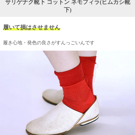
サリゲナク靴下 コットン ネモフィラ(ヒムカシ靴
ガ
下)
ジ
ン
新
履いて損はさせません
着
再
入
履き心地・発色の良さがすんっごいんです
荷
情
報
な
ど
当
店
の
旬
な
情
報
を
発
信
し