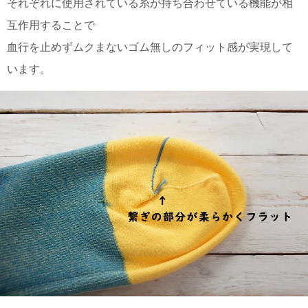
それぞれに使用されている糸が持ち合わせている機能が相
上 無
料
互作用することで
ポス
血行を止めずムクまないゴム無しのフィット感が実現して
ト投
函 330
います。
円
5,500
円以
上 無
料