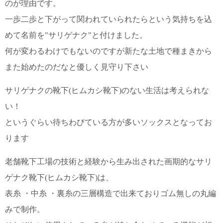
のが理由です。
一歩二歩と下がって関われていられたらという気持ちを込
電話で問合
せ
めて名前を"サリゲナク"と付けました。
095-895-
7771
何が変わるわけでもないのですが新たな土地で種まきから
受付時間
また始めたのだなと優しく見守り下さい
12:00~19:00
サリゲナクの靴下(ヒムカシ靴下)のない生活は考えられな
い！
配送
というぐらい待ちわびている方が多いソックスとなってお
料金
宅急
ります
便 792
円 北
老舗靴下工場の技術と経験から生み出された画期的なサリ
海道
ゲナク靴下(ヒムカシ靴下)は、
沖縄
1030
表糸 ・中糸 ・裏糸の三層構造で出来ておりゴム無しの丸編
円
11,000
みで制作。
円以