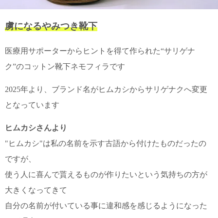
て
い
ま
虜になるやみつき靴下
す
医療用サポーターからヒントを得て作られた“サリゲナ
ク”のコットン靴下ネモフィラです
2025年より、ブランド名がヒムカシからサリゲナクへ変更
私
となっています
た
ち
の
ヒムカシさんより
こ
"ヒムカシ"は私の名前を示す古語から付けたものだったの
と
ですが、
(Blog)
使う人に喜んで貰えるものが作りたいという気持ちの方が
大きくなってきて
自分の名前が付いている事に違和感を感じるようになった