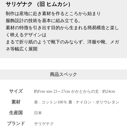
サリゲナク （旧 ヒムカシ）
制作は産地に赴き素材を作るところから始まり
服飾設計の技術を基本に組み立てる。
素材の特徴を引き出す目的から生まれる簡易構造と楽し
く映えるデザインは
まるで折り紙のようで靴下のみならず、洋服や靴、メガ
ネ等幅広く展開
商品スペック
サイズ
約Free size 23～27cm かかとからの丈 : 約24cm
素材
表 : コットン100％ 裏 : ナイロン・ポリウレタン
生産国
日本
ブランド
サリゲナク