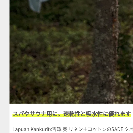
スパやサウナ用に。速乾性と吸水性に優れます
Lapuan Kankuritx吉澤 葵 リネン＋コットンのSADE