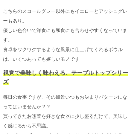
て
い
こちらのスコールグレー以外にもイエローとアッシュグレ
ま
す
ーもあり。
優しい色合いで洋食にも和食にも合わせやすくなっていま
す。
食卓をワクワクするような風景に仕上げてくれるボウル
私
は、いくつあっても嬉しいモノです
た
ち
視覚で美味しく味わえる、テーブルトップシリー
の
ズ
こ
と
毎日の食事ですが、その風景いつもお決まりパターンにな
(Blog)
ってはいませんか？？
買ってきたお惣菜を好きな食器に少し盛るだけで、美味し
く感じるから不思議。