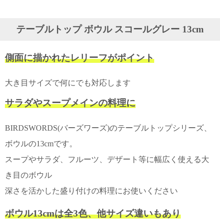
ガ
ジ
ン
テーブルトップ ボウル スコールグレー 13cm
新
着
再
側面に描かれたレリーフがポイント
入
荷
情
大き目サイズで何にでも対応します
報
な
サラダやスープメインの料理に
ど
当
BIRDSWORDS(バーズワーズ)のテーブルトップシリーズ、
店
の
ボウルの13cmです。
旬
な
スープやサラダ、フルーツ、デザート等に幅広く使える大
情
き目のボウル
報
を
深さを活かした盛り付けの料理にお使いください
発
信
ボウル13cmは全3色、他サイズ違いもあり
し