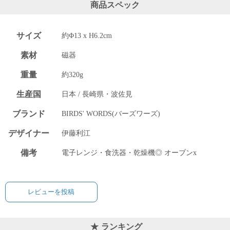
上 無
商品スペック
料
ポス
ト投
サイズ
約Φ13 x H6.2cm
函 330
素材
磁器
円
5,500
重量
約320g
円以
上 無
生産国
日本 / 長崎県・波佐見
料
ブランド
BIRDS' WORDS(バーズワーズ)
デザイナー
伊藤利江
備考
電子レンジ・食洗器・乾燥機◎ オーブンx
レビューを投稿
ランキング