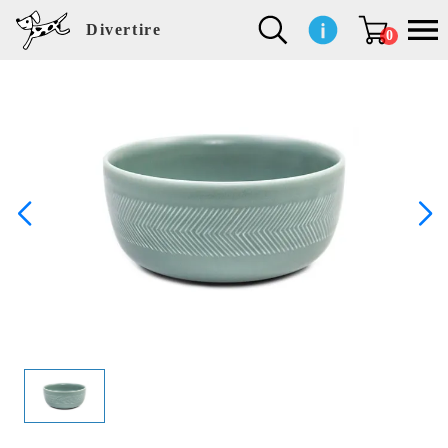
Divertire
0
新
再
イ
フ
キ
食
生
ハ
ペ
子
文
S
b
ト
f
L
a
ぽ
鹿
ブ
着
入
ン
ァ
ッ
品
活
ン
ッ
供
房
a
i
モ
o
i
d
れ
児
ラ
商
荷
テ
ッ
チ
雑
カ
ト
用
具
l
r
タ
g
s
m
ぽ
島
ン
品
商
リ
シ
ン
貨
チ
グ
品
e
d
ケ
l
a
i
れ
睦
ド
品
ア
ョ
用
・
ッ
s
i
L
動
一
ン
品
生
ズ
'
n
a
物
覧
地
w
e
r
o
n
s
r
w
o
検索
d
o
n
して
s
r
商品
k
を探
す
s
お気
に入
り一
覧ペ
ージ