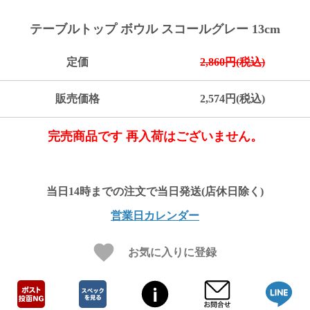
ご
お
送
配
ship
特
会
会
お
0
1,000
2,000
3,000
4,000
5,000
6,000
7,000
8,000
9,000
10,000
注
支
料
送・
to
定
員
員
客
テーブルトップ ボウル スコールグレー 13cm
～
～
～
～
～
～
～
～
～
～
円
文
払
に
お
abroad
商
登
ロ
様
999
1,999
2,999
3,999
4,999
5,999
6,999
7,999
8,999
9,999
～
方
い
つ
届
取
録
グ
ガ
円
円
円
円
円
円
円
円
円
円
定価
2,860円(税込)
法
方
い
日
引
イ
イ
法
て
数
ン
ド
一
販売価格
2,574円(税込)
覧
完売商品です 再入荷はございません。
営業日カレンダー
お気に入りに登録
メ
ー
ル
マ