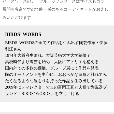
バーズワーズのテーブルトップシリーズはサイズもカラー
展開も豊富ですので統一感のあるコーディネートがお楽し
電話で問合
せ
みいただけます
095-895-
7771
受付時間
BIRDS' WORDS
12:00~19:00
BIRDS’ WORDSの全ての作品を生み出す陶芸作家・伊藤
利江さん
1974年大阪府生まれ。大阪芸術大学大学院修了
配送
高校時代より陶芸を始め、大阪にアトリエを構える
料金
国内外での多数の個展、グループ展にて作品を発表
宅急
陶のオーナメントを中心に、おおらかな造形と触れてみ
便 792
円 北
たくなるような温もりを持った作品を生み出している
海道
2009年にディレクターで夫の富岡正直と夫婦で陶磁器ブ
沖縄
ランド「BIRDS’ WORDS」を立ち上げる
1030
円
11,000
円以