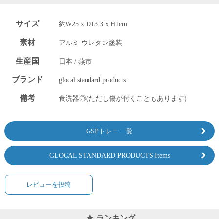
上 無
料
サイズ
ポス
約W25 x D13.3 x H1cm
ト投
素材
アルミ ウレタン塗装
函 330
円
生産国
日本 / 燕市
5,500
円以
ブランド
glocal standard products
上 無
料
備考
食洗器◎(ただし傷が付くこともあります)
GSPトレー一覧
GLOCAL STANDARD PRODUCTS Items
レビューを投稿
ランキング