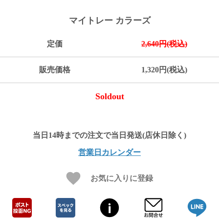
ご
お
送
配
ship
特
会
会
お
0
1,000
2,000
3,000
4,000
5,000
6,000
7,000
8,000
9,000
10,000
注
支
料
送・
to
定
員
員
客
マイトレー カラーズ
～
～
～
～
～
～
～
～
～
～
円
文
払
に
お
abroad
商
登
ロ
様
999
1,999
2,999
3,999
4,999
5,999
6,999
7,999
8,999
9,999
～
方
い
つ
届
取
録
グ
ガ
円
円
円
円
円
円
円
円
円
円
定価
2,640円(税込)
法
方
い
日
引
イ
イ
法
て
数
ン
ド
一
販売価格
1,320円(税込)
覧
Soldout
営業日カレンダー
お気に入りに登録
メ
ー
ル
マ