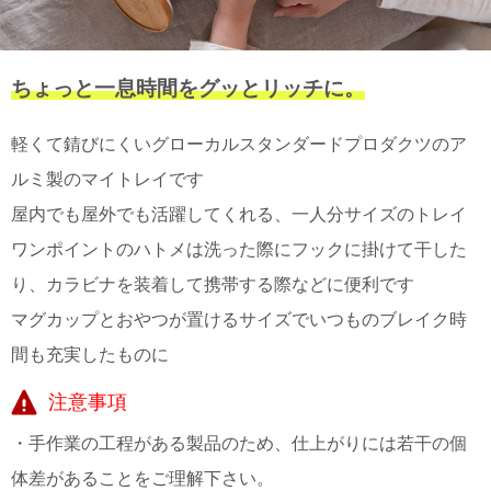
て
い
ま
す
ちょっと一息時間をグッとリッチに。
軽くて錆びにくいグローカルスタンダードプロダクツのア
ルミ製のマイトレイです
私
屋内でも屋外でも活躍してくれる、一人分サイズのトレイ
た
ワンポイントのハトメは洗った際にフックに掛けて干した
ち
り、カラビナを装着して携帯する際などに便利です
の
こ
マグカップとおやつが置けるサイズでいつものブレイク時
と
間も充実したものに
(Blog)
注意事項
・手作業の工程がある製品のため、仕上がりには若干の個
体差があることをご理解下さい。