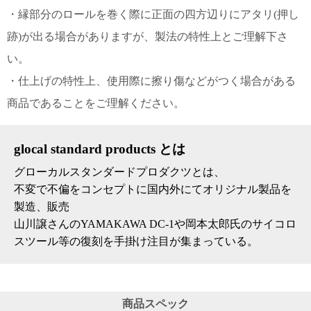
・縁部分のロールを巻く際に正面の四方辺りにアタリ(押し
電話で問合
跡)が出る場合がありますが、製法の特性上とご理解下さ
せ
095-895-
い。
7771
・仕上げの特性上、使用際に擦り傷などがつく場合がある
受付時間
12:00~19:00
商品であることをご理解ください。
glocal standard products とは
配送
グローカルスタンダードプロダクツとは、
料金
不変で不偏をコンセプトに国内外にてオリジナル製品を
宅急
便 792
製造、販売
円 北
山川譲さんのYAMAKAWA DC-1や岡本太郎氏のサイコロ
海道
スツール等の復刻を手掛け注目が集まっている。
沖縄
1030
円
11,000
円以
商品スペック