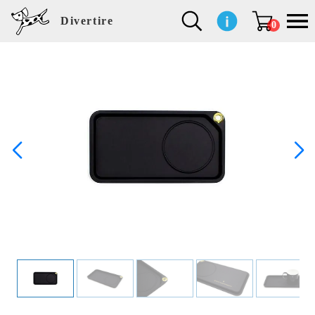
Divertire
0
新
再
イ
フ
キ
食
生
ハ
ペ
子
文
S
b
ト
f
L
a
ぽ
鹿
ブ
着
入
ン
ァ
ッ
品
活
ン
ッ
供
房
a
i
モ
o
i
d
れ
児
ラ
商
荷
テ
ッ
チ
雑
カ
ト
用
具
l
r
タ
g
s
m
ぽ
島
ン
品
商
リ
シ
ン
貨
チ
グ
品
e
d
ケ
l
a
i
れ
睦
ド
品
ア
ョ
用
・
ッ
s
i
L
動
一
ン
品
生
ズ
'
n
a
物
覧
地
w
e
r
o
n
s
r
w
o
検索
d
o
n
して
s
r
商品
k
を探
す
s
お気
に入
り一
覧ペ
ージ