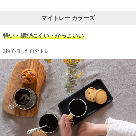
ガ
ジ
ン
マイトレー カラーズ
新
着
再
軽い・錆びにくい・かっこいい
入
荷
情
3拍子揃った自分トレー
報
な
ど
当
店
の
旬
な
情
報
を
発
信
し