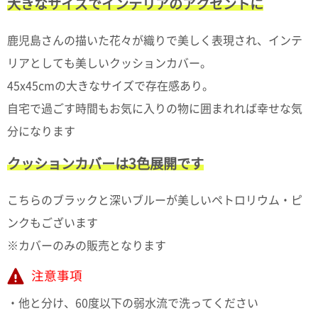
て
大きなサイズでインテリアのアクセントに
い
ま
鹿児島さんの描いた花々が織りで美しく表現され、インテ
す
リアとしても美しいクッションカバー。
45x45cmの大きなサイズで存在感あり。
自宅で過ごす時間もお気に入りの物に囲まれれば幸せな気
分になります
私
た
クッションカバーは3色展開です
ち
の
こちらのブラックと深いブルーが美しいペトロリウム・ピ
こ
と
ンクもございます
(Blog)
※カバーのみの販売となります
注意事項
・他と分け、60度以下の弱水流で洗ってください