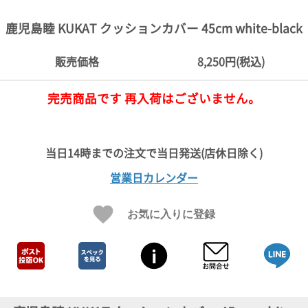
ご
お
送
配
ship
特
会
会
お
0
1,000
2,000
3,000
4,000
5,000
6,000
7,000
8,000
9,000
10,000
注
支
料
送・
to
定
員
員
客
鹿児島睦 KUKAT クッションカバー 45cm white-black
～
～
～
～
～
～
～
～
～
～
円
文
払
に
お
abroad
商
登
ロ
様
999
1,999
2,999
3,999
4,999
5,999
6,999
7,999
8,999
9,999
～
方
い
つ
届
取
録
グ
ガ
円
円
円
円
円
円
円
円
円
円
販売価格
8,250円(税込)
法
方
い
日
引
イ
イ
法
て
数
ン
ド
一
完売商品です 再入荷はございません。
覧
営業日カレンダー
お気に入りに登録
メ
ー
ル
マ