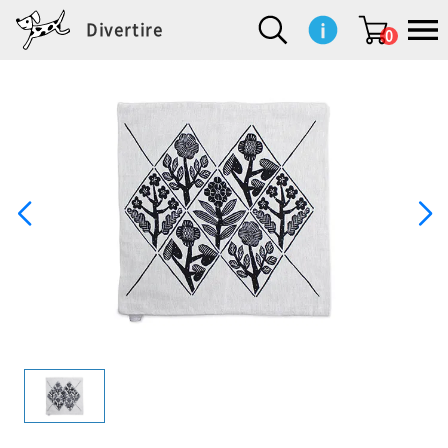
Divertire
0
新
再
イ
フ
キ
食
生
ハ
ペ
子
文
S
b
ト
f
L
a
ぽ
鹿
ブ
着
入
ン
ァ
ッ
品
活
ン
ッ
供
房
a
i
モ
o
i
d
れ
児
ラ
商
荷
テ
ッ
チ
雑
カ
ト
用
具
l
r
タ
g
s
m
ぽ
島
ン
品
商
リ
シ
ン
貨
チ
グ
品
e
d
ケ
l
a
i
れ
睦
ド
品
ア
ョ
用
・
ッ
s
i
L
動
一
ン
品
生
ズ
'
n
a
物
覧
地
w
e
r
o
n
s
r
w
o
検索
d
o
n
して
s
r
商品
を探
k
す
s
お気
に入
り一
覧ペ
ージ