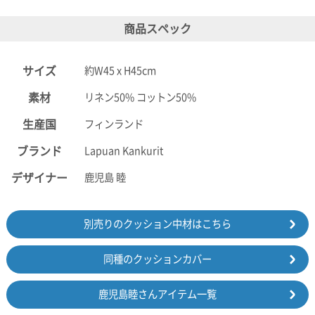
ポスト
投函
商品スペック
330円
5,500
円以上
サイズ
約W45 x H45cm
無料
素材
リネン50% コットン50%
生産国
フィンランド
ブランド
Lapuan Kankurit
デザイナー
鹿児島 睦
別売りのクッション中材はこちら
同種のクッションカバー
鹿児島睦さんアイテム一覧