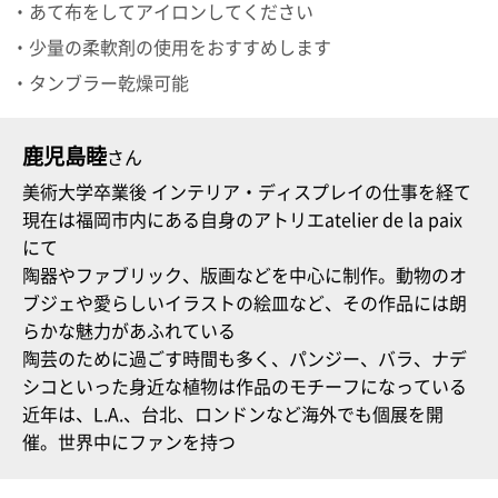
・あて布をしてアイロンしてください
電話で問合
・少量の柔軟剤の使用をおすすめします
せ
・タンブラー乾燥可能
095-895-
7771
受付時間
鹿児島睦
12:00~19:00
さん
美術大学卒業後 インテリア・ディスプレイの仕事を経て
現在は福岡市内にある自身のアトリエatelier de la paix
にて
配送料
陶器やファブリック、版画などを中心に制作。動物のオ
金
ブジェや愛らしいイラストの絵皿など、その作品には朗
宅急便
792円
らかな魅力があふれている
北海道
陶芸のために過ごす時間も多く、パンジー、バラ、ナデ
沖縄
シコといった身近な植物は作品のモチーフになっている
1030
近年は、L.A.、台北、ロンドンなど海外でも個展を開
円
11,000
催。世界中にファンを持つ
円以上
無料