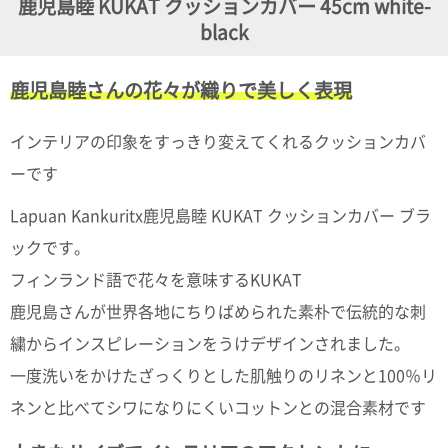
鹿児島睦 KUKAT クッションカバー 45cm white-
ガ
black
ジ
ン
新
鹿児島睦さんの花々が織りで美しく表現
着
再
入
インテリアの印象をすっきり変えてくれるクッションカバ
荷
情
ーです
報
な
Lapuan Kankuritx鹿児島睦 KUKAT クッションカバー ブラ
ど
当
ックです。
店
フィンランド語で花々を意味するKUKAT
の
旬
鹿児島さんが世界各地にちりばめられた素朴で伝統的な刺
な
情
繍からインスピレーションをうけデザインされました。
報
を
一度洗いをかけたざっくりとした肌触りのリネンと100％リ
発
ネンと比べてシワになりにくいコットンとの混合素材です
信
し