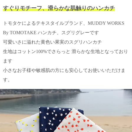
て
い
すぐりモチーフ、滑らかな肌触りのハンカチ
ま
す
トモタケによるテキスタイルブランド、MUDDY WORKS
By TOMOTAKE ハンカチ、スグリグレーです
可愛いさに溢れた黄色い果実のスグリハンカチ
生地はコットン100%でさらっと 滑らかな生地となっており
私
ます
た
小さなお子様や敏感肌の方にも安心してお使いいただけま
ち
の
す。
こ
と
(Blog)