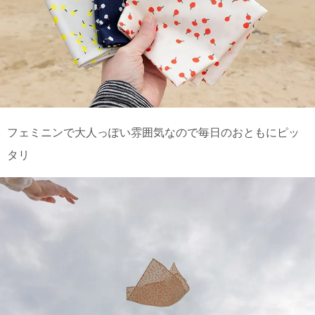
電話で問合
せ
095-895-
7771
受付時間
12:00~19:00
フェミニンで大人っぽい雰囲気なので毎日のおともにピッ
タリ
配送
料金
宅急
便 792
円 北
海道
沖縄
1030
円
11,000
円以