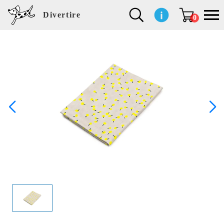
Divertire
0
新
再
イ
フ
キ
食
生
ハ
ペ
子
文
S
b
ト
f
L
a
ぽ
鹿
ブ
着
入
ン
ァ
ッ
品
活
ン
ッ
供
房
a
i
モ
o
i
d
れ
児
ラ
商
荷
テ
ッ
チ
雑
カ
ト
用
具
l
r
タ
g
s
m
ぽ
島
ン
品
商
リ
シ
ン
貨
チ
グ
品
e
d
ケ
l
a
i
れ
睦
ド
品
ア
ョ
用
・
ッ
s
i
L
動
一
ン
品
生
ズ
'
n
a
物
覧
地
w
e
r
o
n
s
r
w
o
検索
d
o
n
して
s
r
商品
k
を探
す
s
お気
に入
り一
覧ペ
ージ