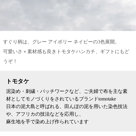
上 無
料
ポス
ト投
函 330
円
5,500
すぐり柄は、グレー アイボリー ネイビーの3色展開。
円以
上 無
可愛いさ＋素材感も良きトモタケハンカチ、ギフトにもど
料
うぞ！
トモタケ
泥染め・刺繍・パッチワークなど、ご夫婦で布を主な素
材としてモノづくりをされているブランドtomotake
日本の泥大島と呼ばれる、田んぼの泥を用いた染色技法
や、アフリカの技法などを応用し、
麻生地を手で染め上げ作られています