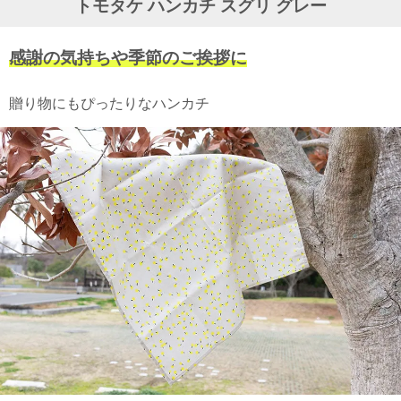
トモタケ ハンカチ スグリ グレー
ガ
ジ
ン
感謝の気持ちや季節のご挨拶に
新
着
再
贈り物にもぴったりなハンカチ
入
荷
情
報
な
ど
当
店
の
旬
な
情
報
を
発
信
し