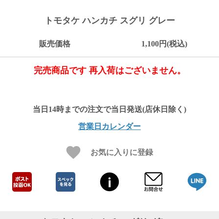
ご
お
送
配
ship
特
会
会
お
0
1,000
2,000
3,000
4,000
5,000
6,000
7,000
8,000
9,000
10,000
注
支
料
送・
to
定
員
員
客
トモタケ ハンカチ スグリ グレー
～
～
～
～
～
～
～
～
～
～
円
文
払
に
お
abroad
商
登
ロ
様
999
1,999
2,999
3,999
4,999
5,999
6,999
7,999
8,999
9,999
～
方
い
つ
届
取
録
グ
ガ
円
円
円
円
円
円
円
円
円
円
販売価格
1,100円(税込)
法
方
い
日
引
イ
イ
法
て
数
ン
ド
一
完売商品です 再入荷はございません。
覧
営業日カレンダー
お気に入りに登録
メ
ー
ル
マ