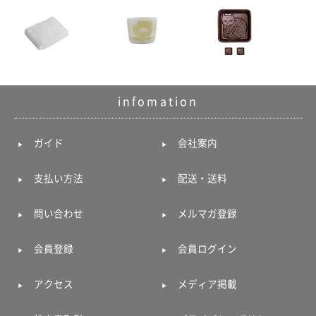
電話で問合
せ
095-895-
7771
受付時間
12:00~19:00
infomation
ガイド
会社案内
配送料
支払い方法
配送・送料
金
宅急便
792円
問い合わせ
メルマガ登録
北海道
沖縄
会員登録
会員ログイン
1030
円
11,000
アクセス
メディア掲載
円以上
無料