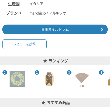
て
生産国
イタリア
い
ま
ブランド
marchisio / マルキジオ
す
専用オイルドラム
レビューを投稿
私
た
ち
ランキング
の
こ
と
(Blog)
おすすめ商品