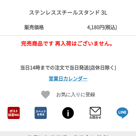
ご
お
送
配
ship
特
会
会
お
0
1,000
2,000
3,000
4,000
5,000
6,000
7,000
8,000
9,000
10,000
注
支
料
送・
to
定
員
員
客
ステンレススチールスタンド 3L
～
～
～
～
～
～
～
～
～
～
円
文
払
に
お
abroad
商
登
ロ
様
999
1,999
2,999
3,999
4,999
5,999
6,999
7,999
8,999
9,999
～
方
い
つ
届
取
録
グ
ガ
円
円
円
円
円
円
円
円
円
円
販売価格
4,180円(税込)
法
方
い
日
引
イ
イ
法
て
数
ン
ド
一
完売商品です 再入荷はございません。
覧
営業日カレンダー
お気に入りに登録
メ
ー
ル
マ