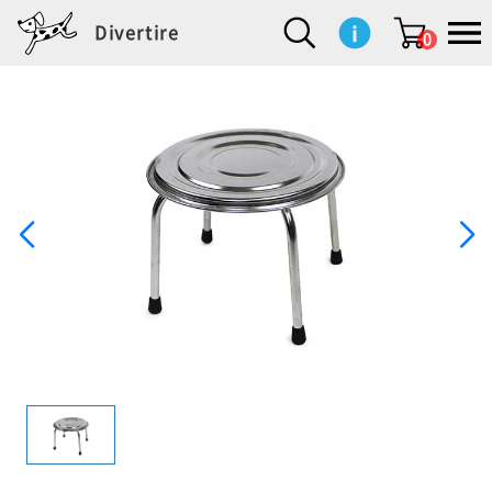
Divertire
0
新
再
イ
フ
キ
食
生
ハ
ペ
子
文
S
b
ト
f
L
a
ぽ
鹿
ブ
着
入
ン
ァ
ッ
品
活
ン
ッ
供
房
a
i
モ
o
i
d
れ
児
ラ
商
荷
テ
ッ
チ
雑
カ
ト
用
具
l
r
タ
g
s
m
ぽ
島
ン
品
商
リ
シ
ン
貨
チ
グ
品
e
d
ケ
l
a
i
れ
睦
ド
品
ア
ョ
用
・
ッ
s
i
L
動
一
ン
品
生
ズ
'
n
a
物
覧
地
w
e
r
o
n
s
r
w
o
検索
d
o
n
して
s
r
商品
を探
k
す
s
お気
に入
り一
覧ペ
ージ