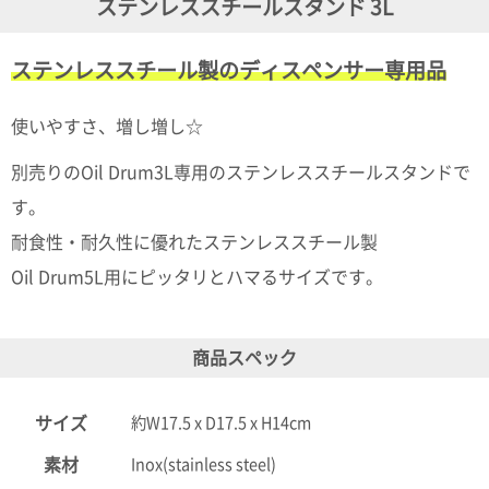
ステンレススチールスタンド 3L
ガ
ジ
ン
ステンレススチール製のディスペンサー専用品
新
着
再
使いやすさ、増し増し☆
入
荷
別売りのOil Drum3L専用のステンレススチールスタンドで
情
報
す。
な
耐食性・耐久性に優れたステンレススチール製
ど
当
Oil Drum5L用にピッタリとハマるサイズです。
店
の
旬
な
商品スペック
情
報
を
サイズ
約W17.5 x D17.5 x H14cm
発
信
素材
Inox(stainless steel)
し