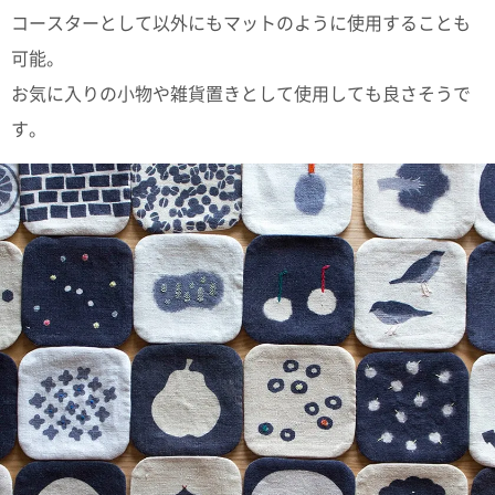
ポスト
コースターとして以外にもマットのように使用することも
投函
330円
可能。
5,500
お気に入りの小物や雑貨置きとして使用しても良さそうで
円以上
無料
す。