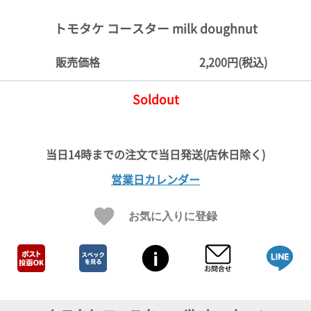
ご
お
送
配
ship
特
会
会
お
0
1,000
2,000
3,000
4,000
5,000
6,000
7,000
8,000
9,000
10,000
注
支
料
送・
to
定
員
員
客
トモタケ コースター milk doughnut
～
～
～
～
～
～
～
～
～
～
円
文
払
に
お
abroad
商
登
ロ
様
999
1,999
2,999
3,999
4,999
5,999
6,999
7,999
8,999
9,999
～
方
い
つ
届
取
録
グ
ガ
円
円
円
円
円
円
円
円
円
円
販売価格
2,200円(税込)
法
方
い
日
引
イ
イ
法
て
数
ン
ド
一
Soldout
覧
営業日カレンダー
お気に入りに登録
メ
ー
ル
マ