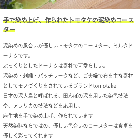
て
い
ま
す
手で染め上げ、作られたトモタケの泥染めコース
ター
泥染めの風合いが優しいトモタケのコースター、ミルクド
ーナツです。
私
ぷっくりとしたドーナツは素朴で可愛らしい。
た
ち
泥染め・刺繍・パッチワークなど、ご夫婦で布を主な素材
の
としてモノづくりをされているブランドtomotake
こ
と
日本の泥大島と呼ばれる、田んぼの泥を用いた染色技法
(Blog)
や、アフリカの技法などを応用し、
麻生地を手で染め上げ、作られています
天然染料ならではの、優しい色合いのコースターは食卓を
優しく彩ってくれます