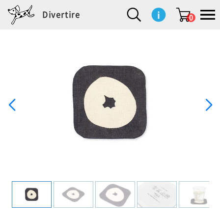
Divertire
0
新
再
イ
フ
キ
食
生
ハ
ペ
子
文
S
b
ト
f
L
a
ぽ
鹿
ブ
着
入
ン
ァ
ッ
品
活
ン
ッ
供
房
a
i
モ
o
i
d
れ
児
ラ
商
荷
テ
ッ
チ
雑
カ
ト
用
具
l
r
タ
g
s
m
ぽ
島
ン
品
商
リ
シ
ン
貨
チ
グ
品
e
d
ケ
l
a
i
れ
睦
ド
品
ア
ョ
用
・
ッ
s
i
L
動
一
ン
品
生
ズ
'
n
a
物
覧
地
w
e
r
o
n
s
r
w
o
検索
d
o
n
して
s
r
商品
を探
k
す
s
お気
に入
り一
覧ペ
ージ