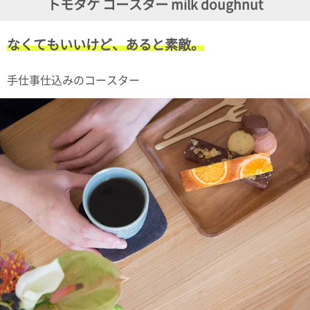
トモタケ コースター milk doughnut
ガ
ジ
ン
なくてもいいけど、あると素敵。
新
着
再
手仕事仕込みのコースター
入
荷
情
報
な
ど
当
店
の
旬
な
情
報
を
発
信
し