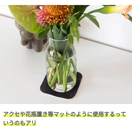
電話で問合
せ
095-895-
7771
受付時間
12:00~19:00
配送料
金
宅急便
792円
北海道
沖縄
1030
円
アクセや花瓶置き等マットのように使用するって
11,000
いうのもアリ
円以上
無料