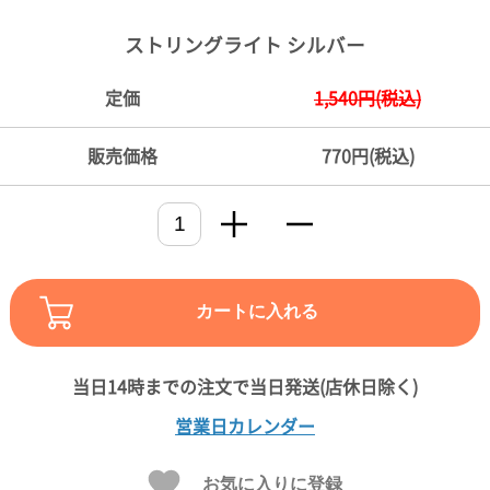
ご
お
送
配
ship
特
会
会
お
0
1,000
2,000
3,000
4,000
5,000
6,000
7,000
8,000
9,000
10,000
注
支
料
送・
to
定
員
員
客
ストリングライト シルバー
～
～
～
～
～
～
～
～
～
～
円
文
払
に
お
abroad
商
登
ロ
様
999
1,999
2,999
3,999
4,999
5,999
6,999
7,999
8,999
9,999
～
方
い
つ
届
取
録
グ
ガ
円
円
円
円
円
円
円
円
円
円
定価
1,540円(税込)
法
方
い
日
引
イ
イ
法
て
数
ン
ド
一
販売価格
770円(税込)
覧
カートに入れる
メ
営業日カレンダー
ー
ル
お気に入りに登録
マ