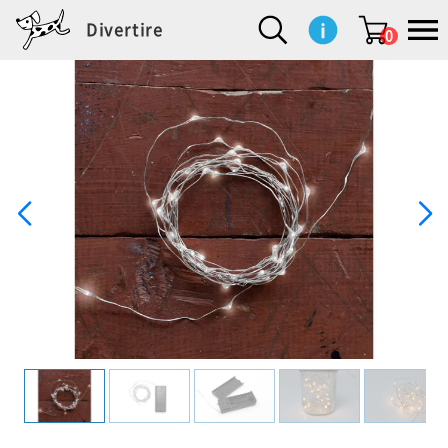
Divertire
0
新
再
イ
フ
キ
食
生
ハ
ペ
子
文
S
b
ト
f
L
a
ぽ
鹿
ブ
着
入
ン
ァ
ッ
品
活
ン
ッ
供
房
a
i
モ
o
i
d
れ
児
ラ
商
荷
テ
ッ
チ
雑
カ
ト
用
具
l
r
タ
g
s
m
ぽ
島
ン
品
商
リ
シ
ン
貨
チ
グ
品
e
d
ケ
l
a
i
れ
睦
ド
品
ア
ョ
用
・
ッ
s
i
L
動
一
ン
品
生
ズ
'
n
a
物
覧
地
w
e
r
o
n
s
r
w
o
検索
d
o
n
して
s
r
商品
を探
k
す
s
お気
に入
り一
覧ペ
ージ