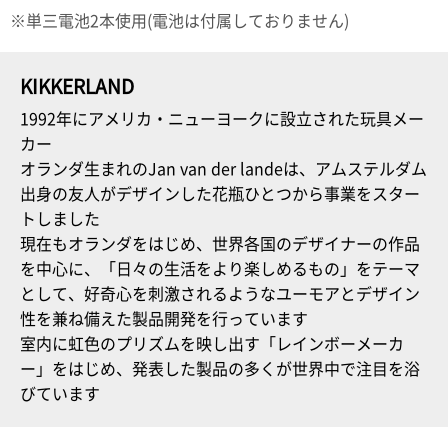
※単三電池2本使用(電池は付属しておりません)
電話で問合
せ
095-895-
KIKKERLAND
7771
1992年にアメリカ・ニューヨークに設立された玩具メー
受付時間
12:00~19:00
カー
オランダ生まれのJan van der landeは、アムステルダム
出身の友人がデザインした花瓶ひとつから事業をスター
トしました
配送料
現在もオランダをはじめ、世界各国のデザイナーの作品
金
を中心に、「日々の生活をより楽しめるもの」をテーマ
宅急便
として、好奇心を刺激されるようなユーモアとデザイン
792円
北海道
性を兼ね備えた製品開発を行っています
沖縄
室内に虹色のプリズムを映し出す「レインボーメーカ
1030
ー」をはじめ、発表した製品の多くが世界中で注目を浴
円
びています
11,000
円以上
無料