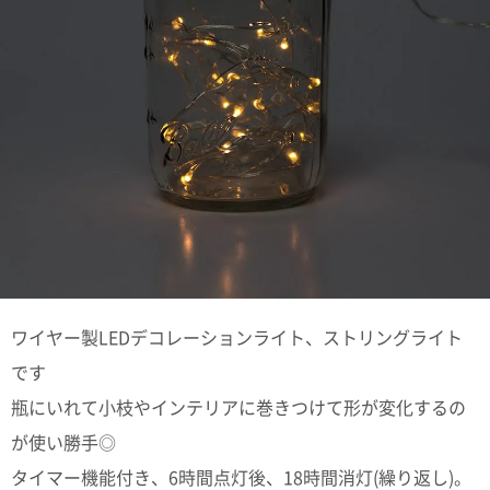
て
い
ま
す
私
た
ち
の
こ
と
ワイヤー製LEDデコレーションライト、ストリングライト
(Blog)
です
瓶にいれて小枝やインテリアに巻きつけて形が変化するの
が使い勝手◎
タイマー機能付き、6時間点灯後、18時間消灯(繰り返し)。