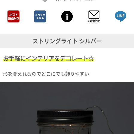
ガ
ジ
ン
新
着
再
入
ストリングライト シルバー
荷
情
報
お手軽にインテリアをデコレート☆
な
ど
当
形を変えれるのでどこにでも飾りやすい
店
の
旬
な
情
報
を
発
信
し