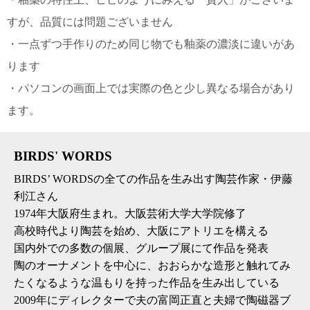
すが、品質には問題ございません
電話で問合
せ
・一点ずつ手作りのため同じ物でも釉薬の濃淡に違いがあ
095-895-
ります
7771
受付時間
・パソコンの画面上では実際の色と少し異なる場合があり
12:00~19:00
ます。
BIRDS' WORDS
配送
料金
BIRDS’ WORDSの全ての作品を生み出す陶芸作家・伊藤
宅急
利江さん
便 792
1974年大阪府生まれ。大阪芸術大学大学院修了
円 北
高校時代より陶芸を始め、大阪にアトリエを構える
海道
沖縄
国内外での多数の個展、グループ展にて作品を発表
1030
陶のオーナメントを中心に、おおらかな造形と触れてみ
円
たくなるような温もりを持った作品を生み出している
11,000
2009年にディレクターで夫の富岡正直と夫婦で陶磁器ブ
円以