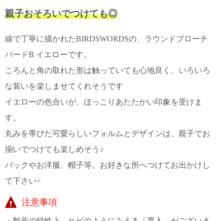
て
い
親子おそろいでつけても◎
ま
す
線で丁寧に描かれたBIRDSWORDSの、ラウンドブローチ
バードB イエローです。
ころんと角の取れた形は触っていても心地良く、いろいろ
な装いを楽しませてくれそうです
私
イエローの色合いが、ほっこりあたたかい印象を受けま
た
す。
ち
の
丸みを帯びた可愛らしいフォルムとデザインは、親子でお
こ
揃いでつけても楽しめそう♪
と
(Blog)
バックやお洋服、帽子等。お好きな所へつけてお出かけし
て下さい<
注意事項
・釉薬の特性上、ヒビのようにみえる「貫入」がございま