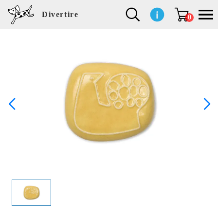
Divertire
0
新
再
イ
フ
キ
食
生
ハ
ペ
子
文
S
b
ト
f
L
a
ぽ
鹿
ブ
着
入
ン
ァ
ッ
品
活
ン
ッ
供
房
a
i
モ
o
i
d
れ
児
ラ
商
荷
テ
ッ
チ
雑
カ
ト
用
具
l
r
タ
g
s
m
ぽ
島
ン
品
商
リ
シ
ン
貨
チ
グ
品
e
d
ケ
l
a
i
れ
睦
ド
品
ア
ョ
用
・
ッ
s
i
L
動
一
ン
品
生
ズ
'
n
a
物
覧
地
w
e
r
o
n
s
r
w
o
検索
d
o
n
して
s
r
商品
k
を探
す
s
お気
に入
り一
覧ペ
ージ