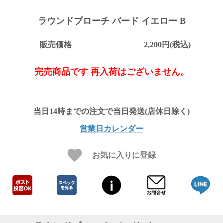
ご
お
送
配
ship
特
会
会
お
0
1,000
2,000
3,000
4,000
5,000
6,000
7,000
8,000
9,000
10,000
注
支
料
送・
to
定
員
員
客
ラウンドブローチ バード イエロー B
～
～
～
～
～
～
～
～
～
～
円
文
払
に
お
abroad
商
登
ロ
様
999
1,999
2,999
3,999
4,999
5,999
6,999
7,999
8,999
9,999
～
方
い
つ
届
取
録
グ
ガ
円
円
円
円
円
円
円
円
円
円
販売価格
2,200円(税込)
法
方
い
日
引
イ
イ
法
て
数
ン
ド
一
完売商品です 再入荷はございません。
覧
営業日カレンダー
お気に入りに登録
メ
ー
ル
マ