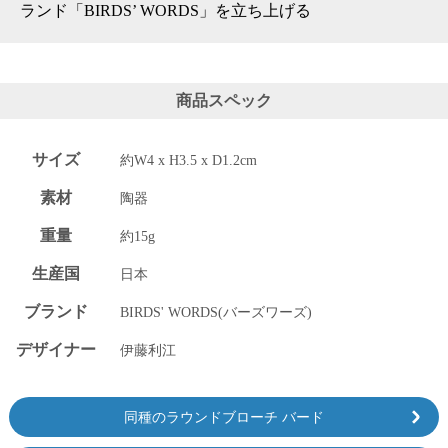
上 無
ランド「BIRDS’ WORDS」を立ち上げる
料
ポス
ト投
函 330
商品スペック
円
5,500
円以
サイズ
約W4 x H3.5 x D1.2cm
上 無
料
素材
陶器
重量
約15g
生産国
日本
ブランド
BIRDS' WORDS(バーズワーズ)
デザイナー
伊藤利江
同種のラウンドブローチ バード