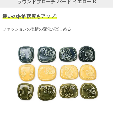
ラウンドブローチ バード イエロー B
ガ
ジ
ン
装いのお洒落度もアップ!
新
着
再
ファッションの表情の変化が楽しめる
入
荷
情
報
な
ど
当
店
の
旬
な
情
報
を
発
信
し