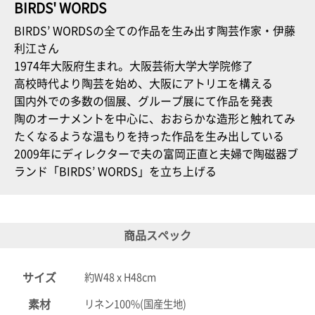
ポスト
BIRDS' WORDS
投函
BIRDS’ WORDSの全ての作品を生み出す陶芸作家・伊藤
330円
5,500
利江さん
円以上
1974年大阪府生まれ。大阪芸術大学大学院修了
無料
高校時代より陶芸を始め、大阪にアトリエを構える
国内外での多数の個展、グループ展にて作品を発表
陶のオーナメントを中心に、おおらかな造形と触れてみ
たくなるような温もりを持った作品を生み出している
2009年にディレクターで夫の富岡正直と夫婦で陶磁器ブ
ランド「BIRDS’ WORDS」を立ち上げる
商品スペック
サイズ
約W48 x H48cm
素材
リネン100%(国産生地)