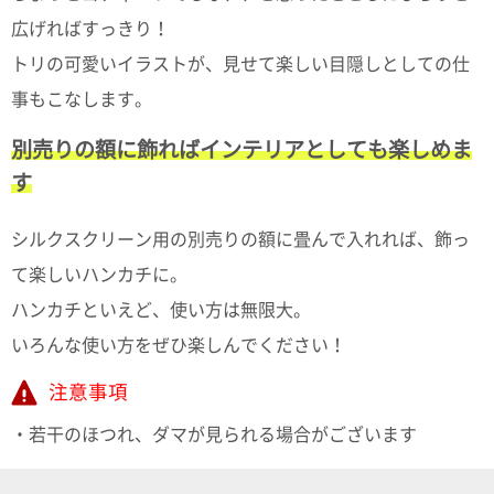
広げればすっきり！
電話で問合
トリの可愛いイラストが、見せて楽しい目隠しとしての仕
せ
095-895-
事もこなします。
7771
受付時間
別売りの額に飾ればインテリアとしても楽しめま
12:00~19:00
す
シルクスクリーン用の別売りの額に畳んで入れれば、飾っ
配送料
て楽しいハンカチに。
金
宅急便
ハンカチといえど、使い方は無限大。
792円
いろんな使い方をぜひ楽しんでください！
北海道
沖縄
注意事項
1030
円
・若干のほつれ、ダマが見られる場合がございます
11,000
円以上
無料