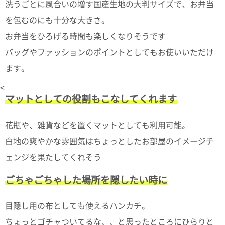
て
洗うごとに風合いの増す国産生地の大判サイズで、お弁当
い
を包むのにも十分な大きさ。
ま
す
お弁当をひろげる時間も楽しくなりそうです
バッグやファッションのポイントとしてもお使いいただけ
ます。
<
私
マットとしての役割もこなしてくれます
た
ち
花瓶や、雑貨などを置くマットとしても利用可能。
の
白地の爽やかな雰囲気はちょっとしたお部屋のイメージチ
こ
と
ェンジを果たしてくれそう
(Blog)
ごちゃごちゃした場所を隠したい時に
目隠し用の布としても使えるハンカチ。
ちょっとゴチャついてるな、、と思ったところにひらりと