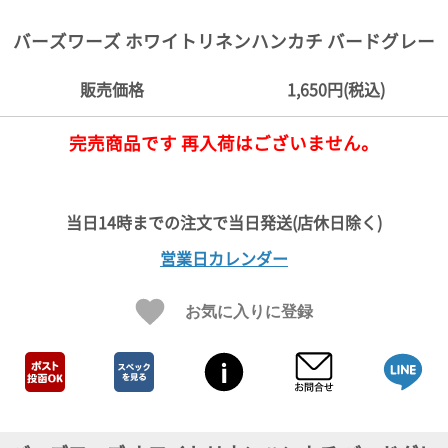
ご
お
送
配
ship
特
会
会
お
0
1,000
2,000
3,000
4,000
5,000
6,000
7,000
8,000
9,000
10,000
注
支
料
送・
to
定
員
員
客
バーズワーズ ホワイトリネンハンカチ バードグレー
～
～
～
～
～
～
～
～
～
～
円
文
払
に
お
abroad
商
登
ロ
様
999
1,999
2,999
3,999
4,999
5,999
6,999
7,999
8,999
9,999
～
方
い
つ
届
取
録
グ
ガ
円
円
円
円
円
円
円
円
円
円
販売価格
1,650円(税込)
法
方
い
日
引
イ
イ
法
て
数
ン
ド
一
完売商品です 再入荷はございません。
覧
営業日カレンダー
お気に入りに登録
メ
ー
ル
マ