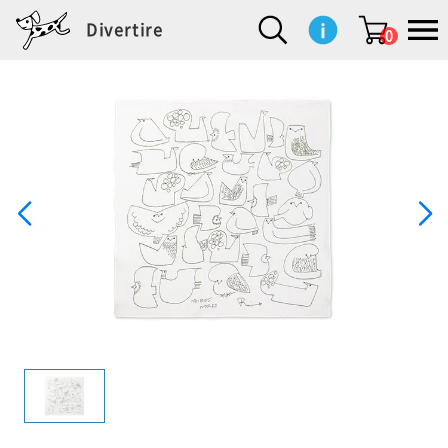
Divertire
0
新
再
イ
フ
キ
食
生
ハ
ペ
子
文
S
b
ト
f
L
a
ぽ
鹿
ブ
着
入
ン
ァ
ッ
品
活
ン
ッ
供
房
a
i
モ
o
i
d
れ
児
ラ
商
荷
テ
ッ
チ
雑
カ
ト
用
具
l
r
タ
g
s
m
ぽ
島
ン
品
商
リ
シ
ン
貨
チ
グ
品
e
d
ケ
l
a
i
れ
睦
ド
品
ア
ョ
用
・
ッ
s
i
L
動
一
ン
品
生
ズ
'
n
a
物
覧
地
w
e
r
o
n
s
r
w
o
検索
d
o
n
して
s
r
商品
を探
k
す
s
お気
に入
り一
覧ペ
ージ