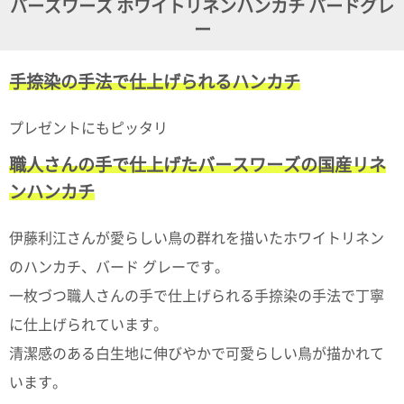
バーズワーズ ホワイトリネンハンカチ バードグレ
ガ
ー
ジ
ン
新
手捺染の手法で仕上げられるハンカチ
着
再
入
プレゼントにもピッタリ
荷
情
職人さんの手で仕上げたバースワーズの国産リネ
報
な
ンハンカチ
ど
当
店
伊藤利江さんが愛らしい鳥の群れを描いたホワイトリネン
の
のハンカチ、バード グレーです。
旬
な
一枚づつ職人さんの手で仕上げられる手捺染の手法で丁寧
情
報
に仕上げられています。
を
清潔感のある白生地に伸びやかで可愛らしい鳥が描かれて
発
信
います。
し