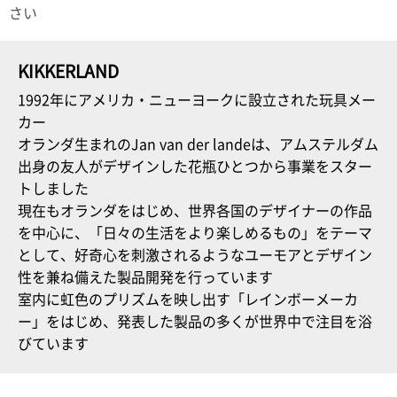
て
さい
い
ま
す
KIKKERLAND
1992年にアメリカ・ニューヨークに設立された玩具メー
カー
オランダ生まれのJan van der landeは、アムステルダム
出身の友人がデザインした花瓶ひとつから事業をスター
私
トしました
た
現在もオランダをはじめ、世界各国のデザイナーの作品
ち
の
を中心に、「日々の生活をより楽しめるもの」をテーマ
こ
として、好奇心を刺激されるようなユーモアとデザイン
と
性を兼ね備えた製品開発を行っています
(Blog)
室内に虹色のプリズムを映し出す「レインボーメーカ
ー」をはじめ、発表した製品の多くが世界中で注目を浴
びています