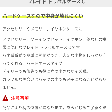
プレイド トラベルケース C
ガ
ジ
ン
ハードケースなので中身が壊れにくい
新
着
再
アクセサリーやメモリー、イヤホンケースに
入
荷
アクセサリー、ソーイングセット、イヤホン、薬などの携
情
報
帯に便利なプレイド トラベルケース C です
な
バネ蝶番式で簡単に開閉ができ、大切な小物をしっかり守
ど
当
ってくれる、ハードケースタイプ
店
の
デイリーでも旅先でも役に立つ小さなサイズ感。
旬
カラフルな色合いはバックの中でも迷子になることがあり
な
情
ません。
報
を
注意事項
発
信
商品により柄の位置が異なります。あらかじめご了承くだ
し