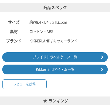
商品スペック
電話で問合
せ
095-895-
サイズ
約W8.4 x D4.8 x H3.1cm
7771
受付時間
素材
コットン・ABS
12:00~19:00
ブランド
KIKKERLAND / キッカーランド
プレイドトラベルケース一覧
配送料
金
宅急便
Kikkerlandアイテム一覧
792円
北海道
沖縄
レビューを投稿
1030
円
11,000
ランキング
円以上
無料