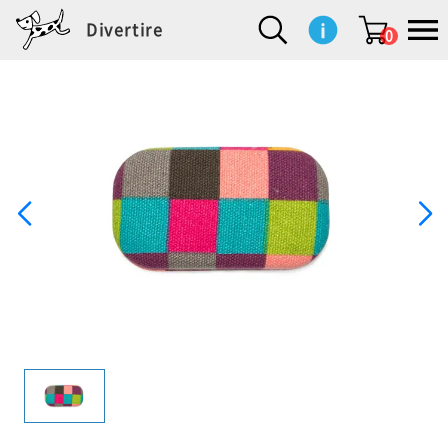
Divertire
0
新
再
イ
フ
キ
食
生
ハ
ペ
子
文
S
b
ト
f
L
a
ぽ
鹿
ブ
着
入
ン
ァ
ッ
品
活
ン
ッ
供
房
a
i
モ
o
i
d
れ
児
ラ
商
荷
テ
ッ
チ
雑
カ
ト
用
具
l
r
タ
g
s
m
ぽ
島
ン
品
商
リ
シ
ン
貨
チ
グ
品
e
d
ケ
l
a
i
れ
睦
ド
品
ア
ョ
用
・
ッ
s
i
L
動
一
ン
品
生
ズ
'
n
a
物
覧
地
w
e
r
o
n
s
r
w
o
検索
d
o
n
して
s
r
商品
を探
k
す
s
お気
に入
り一
覧ペ
ージ