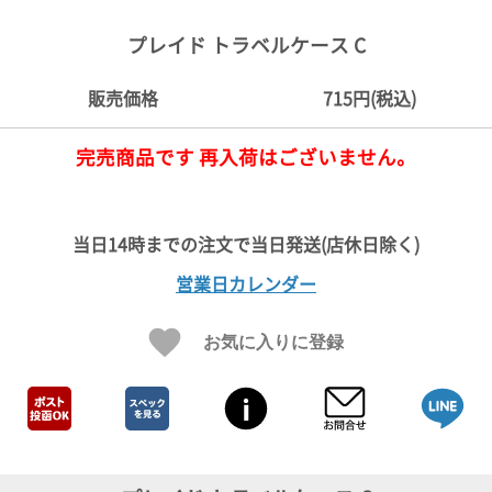
ご
お
送
配
ship
特
会
会
お
0
1,000
2,000
3,000
4,000
5,000
6,000
7,000
8,000
9,000
10,000
注
支
料
送・
to
定
員
員
客
プレイド トラベルケース C
～
～
～
～
～
～
～
～
～
～
円
文
払
に
お
abroad
商
登
ロ
様
999
1,999
2,999
3,999
4,999
5,999
6,999
7,999
8,999
9,999
～
方
い
つ
届
取
録
グ
ガ
円
円
円
円
円
円
円
円
円
円
販売価格
715円(税込)
法
方
い
日
引
イ
イ
法
て
数
ン
ド
一
完売商品です 再入荷はございません。
覧
営業日カレンダー
お気に入りに登録
メ
ー
ル
マ