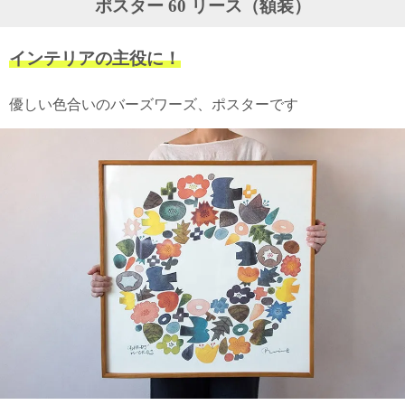
ポスター 60 リース（額装）
ガ
ジ
ン
インテリアの主役に！
新
着
再
優しい色合いのバーズワーズ、ポスターです
入
荷
情
報
な
ど
当
店
の
旬
な
情
報
を
発
信
し