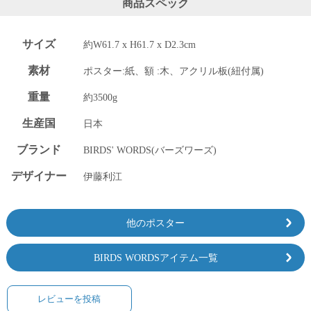
商品スペック
上 無
料
ポス
サイズ
約W61.7 x H61.7 x D2.3cm
ト投
函 330
素材
ポスター:紙、額 :木、アクリル板(紐付属)
円
5,500
重量
約3500g
円以
上 無
生産国
日本
料
ブランド
BIRDS' WORDS(バーズワーズ)
デザイナー
伊藤利江
他のポスター
BIRDS WORDSアイテム一覧
レビューを投稿