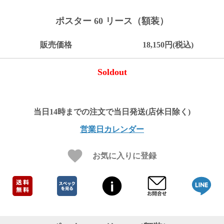
ご
お
送
配
ship
特
会
会
お
0
1,000
2,000
3,000
4,000
5,000
6,000
7,000
8,000
9,000
10,000
注
支
料
送・
to
定
員
員
客
ポスター 60 リース（額装）
～
～
～
～
～
～
～
～
～
～
円
文
払
に
お
abroad
商
登
ロ
様
999
1,999
2,999
3,999
4,999
5,999
6,999
7,999
8,999
9,999
～
方
い
つ
届
取
録
グ
ガ
円
円
円
円
円
円
円
円
円
円
販売価格
18,150円(税込)
法
方
い
日
引
イ
イ
法
て
数
ン
ド
一
Soldout
覧
営業日カレンダー
お気に入りに登録
メ
ー
ル
マ