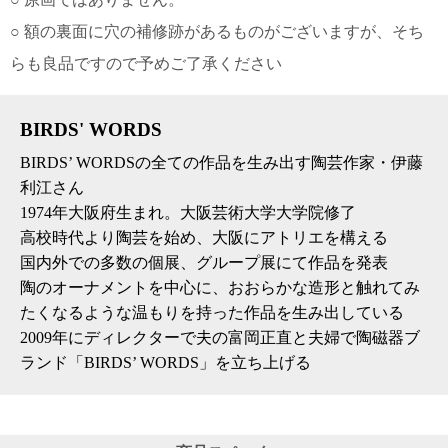
○ 額の裏面に穴の補修跡があるものがございますが、そち
電話で問合
せ
らも良品ですので予めご了承ください
095-895-
7771
受付時間
BIRDS' WORDS
12:00~19:00
BIRDS’ WORDSの全ての作品を生み出す陶芸作家・伊藤
利江さん
1974年大阪府生まれ。大阪芸術大学大学院修了
配送
高校時代より陶芸を始め、大阪にアトリエを構える
料金
国内外での多数の個展、グループ展にて作品を発表
宅急
陶のオーナメントを中心に、おおらかな造形と触れてみ
便 792
たくなるような温もりを持った作品を生み出している
円 北
海道
2009年にディレクターで夫の富岡正直と夫婦で陶磁器ブ
沖縄
ランド「BIRDS’ WORDS」を立ち上げる
1030
円
11,000
円以