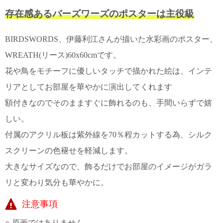
て
い
存在感あるバーズワーズのポスターは主役級
ま
す
BIRDSWORDS、伊藤利江さんが描いた水彩画のポスター、
WREATH(リース)60x60cmです。
花や鳥をモチーフに優しいタッチで描かれた絵は、インテ
リアとしてお部屋を華やかに演出してくれます
私
額付きなのでそのまますぐに飾れるのも、手間いらずで嬉
た
しい。
ち
の
付属のアクリル板は紫外線を70％程カットする為、シルク
こ
スクリーンの色褪せを軽減します。
と
(Blog)
大きなサイズなので、飾るだけでお部屋のイメージがガラ
リと変わり気分も華やかに。
注意事項
○ 原画ではありません。