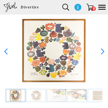
Divertire
0
新
再
イ
フ
キ
食
生
ハ
ペ
子
文
S
b
ト
f
L
a
ぽ
鹿
ブ
着
入
ン
ァ
ッ
品
活
ン
ッ
供
房
a
i
モ
o
i
d
れ
児
ラ
商
荷
テ
ッ
チ
雑
カ
ト
用
具
l
r
タ
g
s
m
ぽ
島
ン
品
商
リ
シ
ン
貨
チ
グ
品
e
d
ケ
l
a
i
れ
睦
ド
品
ア
ョ
用
・
ッ
s
i
L
動
一
ン
品
生
ズ
'
n
a
物
覧
地
w
e
r
o
n
s
r
w
o
検索
d
o
n
して
s
r
商品
k
を探
す
s
お気
に入
り一
覧ペ
ージ