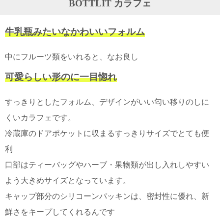
BOTTLIT カラフェ
ガ
ジ
ン
牛乳瓶みたいなかわいいフォルム
新
着
再
中にフルーツ類をいれると、なお良し
入
荷
可愛らしい形のに一目惚れ
情
報
な
すっきりとしたフォルム、デザインがいい匂い移りのしに
ど
くいカラフェです。
当
店
冷蔵庫のドアポケットに収まるすっきりサイズでとても便
の
旬
利
な
口部はティーバッグやハーブ・果物類が出し入れしやすい
情
報
よう大きめサイズとなっています。
を
発
キャップ部分のシリコーンパッキンは、密封性に優れ、新
信
鮮さをキープしてくれるんです
し