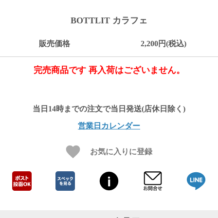
ご
お
送
配
ship
特
会
会
お
0
1,000
2,000
3,000
4,000
5,000
6,000
7,000
8,000
9,000
10,000
注
支
料
送・
to
定
員
員
客
BOTTLIT カラフェ
～
～
～
～
～
～
～
～
～
～
円
文
払
に
お
abroad
商
登
ロ
様
999
1,999
2,999
3,999
4,999
5,999
6,999
7,999
8,999
9,999
～
方
い
つ
届
取
録
グ
ガ
円
円
円
円
円
円
円
円
円
円
販売価格
2,200円(税込)
法
方
い
日
引
イ
イ
法
て
数
ン
ド
一
完売商品です 再入荷はございません。
覧
営業日カレンダー
お気に入りに登録
メ
ー
ル
マ