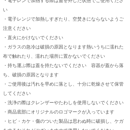
・電子レンで加熱する際は蓋を外した状態でご使用くださ
い
電話で問合
せ
・電子レンジで加熱しすぎたり、空焚きにならないようご
095-895-
注意ください
7771
受付時間
・直火にかけないでください
12:00~19:00
・ガラスの急冷は破損の原因となります熱いうちに濡れた
布で触れたり、濡れた場所に置かないでください
・持ち運ぶ際は蓋を持たないでください 容器が蓋から落
配送
料金
ち、破損の原因となります
宅急
・ご使用後は汚れを早めに落とし、十分に乾燥させて保管
便 792
円 北
してください
海道
・洗浄の際はクレンザーやたわしを使用しないでください
沖縄
1030
・商品底部にオリジナルのロゴマークが入っています
円
11,000
・ヒビ・カケ・傷のついた製品は思わぬ時に破損し、ケガ
円以