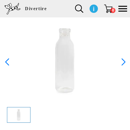
Divertire
0
新
再
イ
フ
キ
食
生
ハ
ペ
子
文
S
b
ト
f
L
a
ぽ
鹿
ブ
着
入
ン
ァ
ッ
品
活
ン
ッ
供
房
a
i
モ
o
i
d
れ
児
ラ
商
荷
テ
ッ
チ
雑
カ
ト
用
具
l
r
タ
g
s
m
ぽ
島
ン
品
商
リ
シ
ン
貨
チ
グ
品
e
d
ケ
l
a
i
れ
睦
ド
品
ア
ョ
用
・
ッ
s
i
L
動
一
ン
品
生
ズ
'
n
a
物
覧
地
w
e
r
o
n
s
r
w
o
検索
d
o
n
して
s
r
商品
k
を探
す
s
お気
に入
り一
覧ペ
ージ