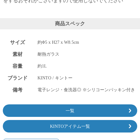
をするおそれがございますので使用しないでください
上 無
料
ポス
ト投
商品スペック
函 330
円
5,500
サイズ
約Φ5 x H27 x W8.5cm
円以
上 無
素材
耐熱ガラス
料
容量
約1L
ブランド
KINTO / キントー
備考
電子レンジ・食洗器◎ ※シリコーンパッキン付き
一覧
KINTOアイテム一覧