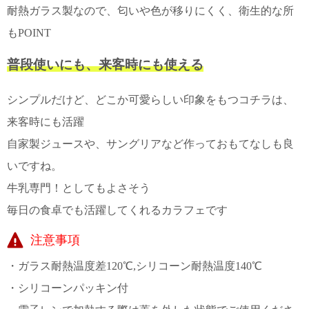
て
耐熱ガラス製なので、匂いや色が移りにくく、衛生的な所
い
ま
もPOINT
す
普段使いにも、来客時にも使える
シンプルだけど、どこか可愛らしい印象をもつコチラは、
来客時にも活躍
私
自家製ジュースや、サングリアなど作っておもてなしも良
た
ち
いですね。
の
牛乳専門！としてもよさそう
こ
毎日の食卓でも活躍してくれるカラフェです
と
(Blog)
注意事項
・ガラス耐熱温度差120℃,シリコーン耐熱温度140℃
・シリコーンパッキン付