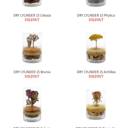
ご
お
送
配
ship
特
会
会
お
0
1,000
2,000
3,000
4,000
5,000
6,000
7,000
8,000
9,000
10,000
注
支
料
送・
to
定
員
員
客
～
～
～
～
～
～
～
～
～
～
円
文
払
に
お
abroad
商
登
ロ
様
DRY CYLINDER 15 Celosia
DRY CYLINDER 15 Phylica
999
1,999
2,999
3,999
4,999
5,999
6,999
7,999
8,999
9,999
～
SOLDOUT
SOLDOUT
方
い
つ
届
取
録
グ
ガ
円
円
円
円
円
円
円
円
円
円
法
方
い
日
引
イ
イ
法
て
数
ン
ド
一
覧
DRY CYLINDER 15 Brunia
DRY CYLINDER 15 Achillea
SOLDOUT
SOLDOUT
メ
ー
ル
マ