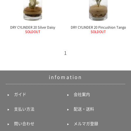
電話で問合
せ
095-895-
DRY CYLINDER 20 Silver Daisy
DRY CYLINDER 20 Pincushion Tango
7771
SOLDOUT
SOLDOUT
受付時間
12:00~19:00
1
配送料
金
infomation
宅急便
792円
北海道
ガイド
会社案内
沖縄
1030
支払い方法
配送・送料
円
11,000
円以上
問い合わせ
メルマガ登録
無料