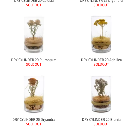
DRY CYLINDER 20 Celosia
DRY CYLINDER 15 Dryandra
ガ
SOLDOUT
SOLDOUT
ジ
ン
新
着
再
入
荷
情
報
DRY CYLINDER 20 Plumosum
DRY CYLINDER 20 Achillea
な
SOLDOUT
SOLDOUT
ど
当
店
の
旬
な
情
報
を
発
DRY CYLINDER 20 Dryandra
DRY CYLINDER 20 Brunia
信
SOLDOUT
SOLDOUT
し