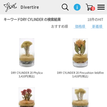
Divertire
0
キーワードDRY CYLINDER の検索結果
18件のHIT
おすすめ順
価格順
新着順
新
再
イ
フ
キ
食
生
ハ
ペ
子
文
S
b
ト
f
L
a
ぽ
鹿
ブ
着
入
ン
ァ
ッ
品
活
ン
ッ
供
房
a
i
モ
o
i
d
れ
児
ラ
商
荷
テ
ッ
チ
雑
カ
ト
用
具
l
r
タ
g
s
m
ぽ
島
ン
品
商
リ
シ
ン
貨
チ
グ
品
e
d
ケ
l
a
i
れ
睦
ド
品
ア
ョ
用
・
ッ
s
i
L
動
一
ン
品
生
ズ
'
n
a
物
覧
地
w
e
r
o
n
s
r
w
o
検索
d
o
n
して
s
r
商品
を探
k
DRY CYLINDER 20 Phylica
DRY CYLINDER 20 Pincushion Veldfire
す
s
3,410円(税込)
3,410円(税込)
お気
に入
り一
覧ペ
ージ