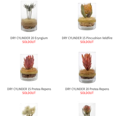
て
い
ま
す
DRY CYLINDER 20 Eryngium
DRY CYLINDER 15 Pincushion Veldfire
SOLDOUT
SOLDOUT
私
た
ち
の
こ
と
(Blog)
DRY CYLINDER 15 Protea Repens
DRY CYLINDER 20 Protea Repens
SOLDOUT
SOLDOUT