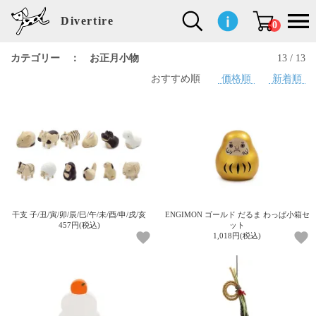
Divertire
0
カテゴリー ： お正月小物
13 / 13
おすすめ順
価格順
新着順
新
再
イ
フ
キ
食
生
ハ
ペ
子
文
S
b
ト
f
L
a
ぽ
鹿
ブ
着
入
ン
ァ
ッ
品
活
ン
ッ
供
房
a
i
モ
o
i
d
れ
児
ラ
商
荷
テ
ッ
チ
雑
カ
ト
用
具
l
r
タ
g
s
m
ぽ
島
ン
品
商
リ
シ
ン
貨
チ
グ
品
e
d
ケ
l
a
i
れ
睦
ド
品
ア
ョ
用
・
ッ
s
i
L
動
一
ン
品
生
ズ
'
n
a
物
覧
地
w
e
r
o
n
s
r
w
o
検索
d
o
n
して
s
r
商品
k
を探
干支 子/丑/寅/卯/辰/巳/午/未/酉/申/戌/亥
ENGIMON ゴールド だるま わっぱ小箱セ
す
s
457円(税込)
ット
1,018円(税込)
お気
に入
り一
覧ペ
ージ