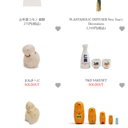
ご
お
送
配
ship
特
会
会
お
0
1,000
2,000
3,000
4,000
5,000
6,000
7,000
8,000
9,000
10,000
注
支
料
送・
to
定
員
員
客
～
～
～
～
～
～
～
～
～
～
円
文
払
に
お
abroad
商
登
ロ
様
999
1,999
2,999
3,999
4,999
5,999
6,999
7,999
8,999
9,999
～
お年賀コモノ 鏡餅
PLANTAHOLIC DIFFUSER New Year's
方
い
つ
届
取
録
グ
ガ
円
円
円
円
円
円
円
円
円
円
275円(税込)
Decorations
法
方
い
日
引
イ
イ
2,310円(税込)
法
て
数
ン
ド
一
覧
まねきヘビ
T&D SAKESET
SOLDOUT
SOLDOUT
メ
ー
ル
マ