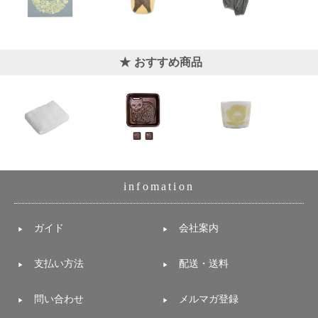
電話で問合
せ
095-895-
おすすめ商品
7771
受付時間
12:00~19:00
配送
料金
infomation
宅急
便 792
円 北
ガイド
会社案内
海道
沖縄
支払い方法
配送・送料
1030
円
11,000
問い合わせ
メルマガ登録
円以