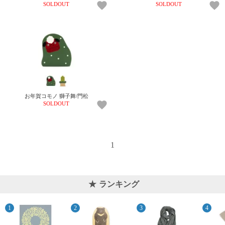
て
SOLDOUT
SOLDOUT
い
ま
す
お年賀コモノ 獅子舞/門松
私
SOLDOUT
た
ち
の
こ
1
と
(Blog)
ランキング