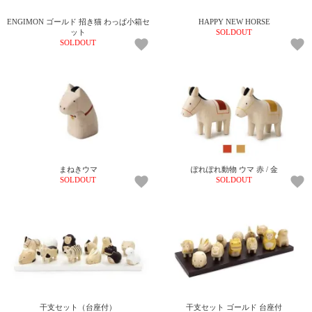
ガ
ENGIMON ゴールド 招き猫 わっぱ小箱セ
HAPPY NEW HORSE
ジ
ット
SOLDOUT
ン
SOLDOUT
新
着
再
入
荷
情
報
な
ど
当
まねきウマ
ぽれぽれ動物 ウマ 赤 / 金
SOLDOUT
SOLDOUT
店
の
旬
な
情
報
を
発
信
し
干支セット（台座付）
干支セット ゴールド 台座付