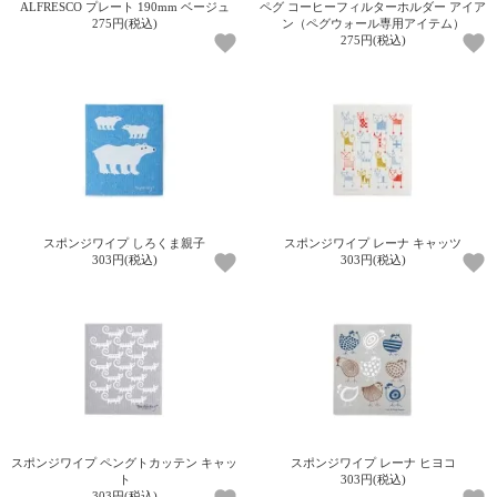
て
ALFRESCO プレート 190mm ベージュ
ペグ コーヒーフィルターホルダー アイア
い
275円(税込)
ン（ペグウォール専用アイテム）
275円(税込)
ま
す
私
た
スポンジワイプ しろくま親子
スポンジワイプ レーナ キャッツ
303円(税込)
303円(税込)
ち
の
こ
と
(Blog)
スポンジワイプ ペングトカッテン キャッ
スポンジワイプ レーナ ヒヨコ
ト
303円(税込)
303円(税込)