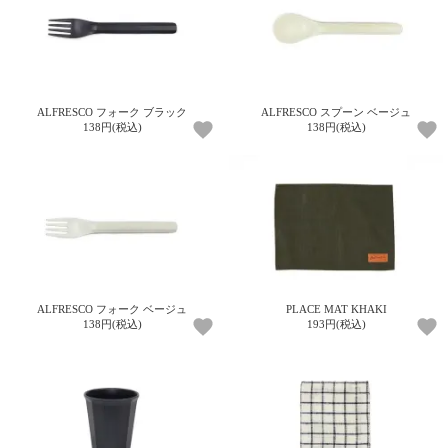
ご
お
送
配
ship
特
会
会
お
0
1,000
2,000
3,000
4,000
5,000
6,000
7,000
8,000
9,000
10,000
注
支
料
送・
to
定
員
員
客
～
～
～
～
～
～
～
～
～
～
円
文
払
に
お
abroad
商
登
ロ
様
999
1,999
2,999
3,999
4,999
5,999
6,999
7,999
8,999
9,999
～
方
い
つ
届
取
録
グ
ガ
円
円
円
円
円
円
円
円
円
円
法
方
い
日
引
イ
イ
法
て
数
ン
ド
ALFRESCO フォーク ブラック
ALFRESCO スプーン ベージュ
138円(税込)
138円(税込)
一
覧
ALFRESCO フォーク ベージュ
PLACE MAT KHAKI
138円(税込)
193円(税込)
メ
ー
ル
マ