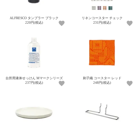
ガ
ジ
ン
ALFRESCO タンブラー ブラック
リネンコースター チェック
新
220円(税込)
231円(税込)
着
再
入
荷
情
報
な
ど
当
台所用液体せっけん Mマークシリーズ
刺子織 コースター レッド
店
237円(税込)
248円(税込)
の
旬
な
情
報
を
発
信
し