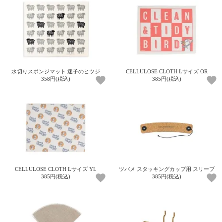
上 無
料
ポス
ト投
函 330
円
5,500
水切りスポンジマット 迷子のヒツジ
CELLULOSE CLOTH Lサイズ OR
円以
358円(税込)
385円(税込)
上 無
料
CELLULOSE CLOTH Lサイズ YL
ツバメ スタッキングカップ用 スリーブ
385円(税込)
385円(税込)