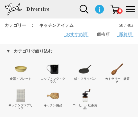
Divertire
0
カテゴリー ： キッチンアイテム
50 / 402
おすすめ順
価格順
新着順
新
再
イ
フ
キ
食
生
ハ
ペ
子
文
S
b
ト
f
L
a
ぽ
鹿
ブ
着
入
ン
ァ
ッ
品
活
ン
ッ
供
房
a
i
モ
o
i
d
れ
児
ラ
商
荷
テ
ッ
チ
雑
カ
ト
用
具
l
r
タ
g
s
m
ぽ
島
ン
品
商
リ
シ
ン
貨
チ
グ
品
e
d
ケ
l
a
i
れ
睦
ド
カテゴリで絞り込む
品
ア
ョ
用
・
ッ
s
i
L
動
一
ン
品
生
ズ
'
n
a
物
覧
地
w
e
r
o
n
s
r
w
o
食器・プレート
コップ・マグ・グ
鍋・フライパン
カトラリー・箸置
検索
d
o
n
ラス
き
して
s
r
商品
k
を探
す
s
キッチンファブリ
キッチン用品
コーヒー・紅茶用
ック
品
お気
に入
り一
覧ペ
ージ