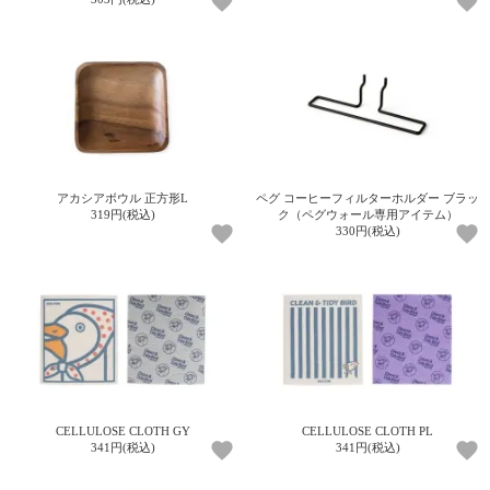
電話で問合
せ
095-895-
7771
受付時間
12:00~19:00
アカシアボウル 正方形L
ペグ コーヒーフィルターホルダー ブラッ
319円(税込)
ク（ペグウォール専用アイテム）
330円(税込)
配送
料金
宅急
便 792
円 北
海道
沖縄
1030
CELLULOSE CLOTH GY
CELLULOSE CLOTH PL
円
341円(税込)
341円(税込)
11,000
円以