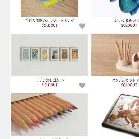
手作り陶器のオブジェ トナカイ
ぬいぐるみ オ
SOLDOUT
SOLDOUT
ミラン消しゴム 小
ペンシルセット 
SOLDOUT
SOLDOUT