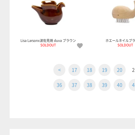
Lisa Larsonx波佐見焼 duva ブラウン
ホエールネイルブ
SOLDOUT
SOLDOUT
<
17
18
19
20
2
36
37
38
39
40
4