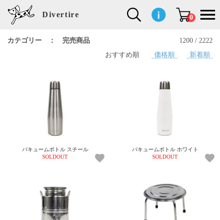
Divertire
0
カテゴリー ： 完売商品
1200 / 2222
おすすめ順
価格順
新着順
新
再
イ
フ
キ
食
生
ハ
ペ
子
文
S
b
ト
f
L
a
ぽ
鹿
ブ
着
入
ン
ァ
ッ
品
活
ン
ッ
供
房
a
i
モ
o
i
d
れ
児
ラ
商
荷
テ
ッ
チ
雑
カ
ト
用
具
l
r
タ
g
s
m
ぽ
島
ン
品
商
リ
シ
ン
貨
チ
グ
品
e
d
ケ
l
a
i
れ
睦
ド
品
ア
ョ
用
・
ッ
s
i
L
動
一
ン
品
生
ズ
'
n
a
物
覧
地
w
e
r
o
n
s
r
w
o
検索
d
o
n
して
s
r
商品
k
を探
バキュームボトル スチール
バキュームボトル ホワイト
す
s
SOLDOUT
SOLDOUT
お気
に入
り一
覧ペ
ージ