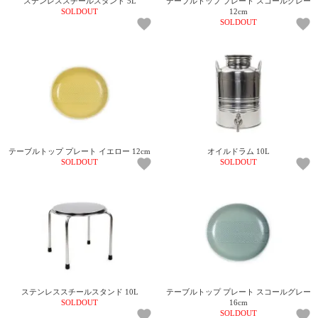
ステンレススチールスタンド 5L
テーブルトップ プレート スコールグレー
ガ
SOLDOUT
12cm
SOLDOUT
ジ
ン
新
着
再
入
荷
情
報
な
テーブルトップ プレート イエロー 12cm
オイルドラム 10L
ど
SOLDOUT
SOLDOUT
当
店
の
旬
な
情
報
を
発
ステンレススチールスタンド 10L
テーブルトップ プレート スコールグレー
信
SOLDOUT
16cm
し
SOLDOUT