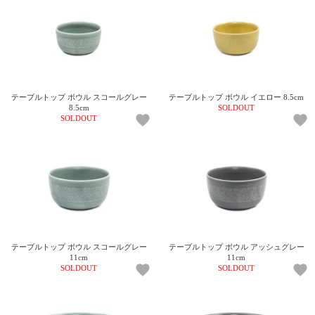
電話で問合
せ
095-895-
7771
受付時間
テーブルトップ ボウル スコールグレー
テーブルトップ ボウル イエロー 8.5cm
12:00~19:00
8.5cm
SOLDOUT
SOLDOUT
配送
料金
宅急
便 792
円 北
海道
テーブルトップ ボウル スコールグレー
テーブルトップ ボウル アッシュグレー
沖縄
11cm
11cm
1030
SOLDOUT
SOLDOUT
円
11,000
円以