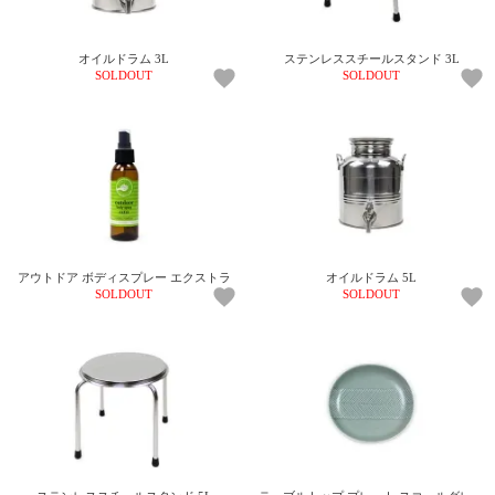
ご
お
送
配
ship
特
会
会
お
0
1,000
2,000
3,000
4,000
5,000
6,000
7,000
8,000
9,000
10,000
注
支
料
送・
to
定
員
員
客
～
～
～
～
～
～
～
～
～
～
円
文
払
に
お
abroad
商
登
ロ
様
オイルドラム 3L
ステンレススチールスタンド 3L
999
1,999
2,999
3,999
4,999
5,999
6,999
7,999
8,999
9,999
～
SOLDOUT
SOLDOUT
方
い
つ
届
取
録
グ
ガ
円
円
円
円
円
円
円
円
円
円
法
方
い
日
引
イ
イ
法
て
数
ン
ド
一
覧
アウトドア ボディスプレー エクストラ
オイルドラム 5L
SOLDOUT
SOLDOUT
メ
ー
ル
マ