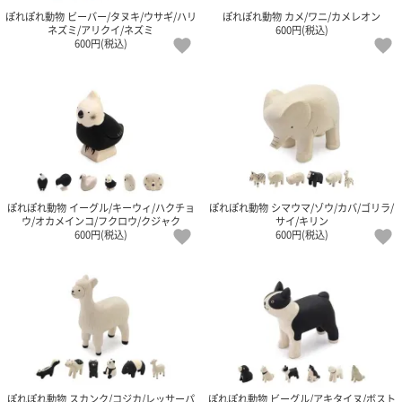
て
ぽれぽれ動物 ビーバー/タヌキ/ウサギ/ハリ
ぽれぽれ動物 カメ/ワニ/カメレオン
い
ネズミ/アリクイ/ネズミ
600円(税込)
ま
600円(税込)
す
私
た
ぽれぽれ動物 イーグル/キーウィ/ハクチョ
ぽれぽれ動物 シマウマ/ゾウ/カバ/ゴリラ/
ち
ウ/オカメインコ/フクロウ/クジャク
サイ/キリン
の
600円(税込)
600円(税込)
こ
と
(Blog)
ぽれぽれ動物 スカンク/コジカ/レッサーパ
ぽれぽれ動物 ビーグル/アキタイヌ/ボスト