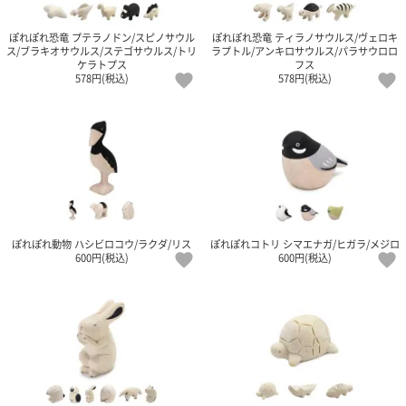
ガ
ジ
ぽれぽれ恐竜 プテラノドン/スピノサウル
ぽれぽれ恐竜 ティラノサウルス/ヴェロキ
ン
ス/ブラキオサウルス/ステゴサウルス/トリ
ラプトル/アンキロサウルス/パラサウロロ
新
ケラトプス
フス
578円(税込)
578円(税込)
着
再
入
荷
情
報
な
ど
当
店
ぽれぽれ動物 ハシビロコウ/ラクダ/リス
ぽれぽれコトリ シマエナガ/ヒガラ/メジロ
の
600円(税込)
600円(税込)
旬
な
情
報
を
発
信
し