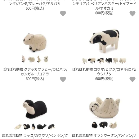
ンダ/パンダ/マレーバク/アルパカ
ンテリア/シベリアンハスキー/トイプード
600円(税込)
ル/オオカミ
電話で問合
600円(税込)
せ
095-895-
7771
受付時間
12:00~19:00
ぽれぽれ動物 クアッカワラビー/カピバラ/
ぽれぽれ動物 コウマ/ヒツジ/コヤギ/ロバ/
配送料
カンガルー/コアラ
ウシ/ブタ
600円(税込)
600円(税込)
金
宅急便
792円
北海道
沖縄
1030
円
11,000
円以上
無料
ぽれぽれ動物 ラッコ/カワウソ/ペンギン/ク
ぽれぽれ動物 オランウータン/バイソン/ナ