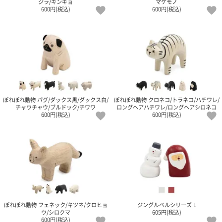
ジラ/キンギョ
マケモノ
ポスト
600円(税込)
600円(税込)
投函
330円
5,500
円以上
無料
ぽれぽれ動物 パグ/ダックス黒/ダックス白/
ぽれぽれ動物 クロネコ/トラネコ/ハチワレ/
チャウチャウ/ブルドック/チワワ
ロングヘアハチワレ/ロングヘアシロネコ
600円(税込)
600円(税込)
ぽれぽれ動物 フェネック/キツネ/クロヒョ
ジングルベルシリーズ L
ウ/シロクマ
605円(税込)
600円(税込)