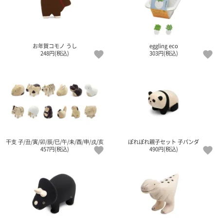
ご
お
送
配
ship
特
会
会
お
0
1,000
2,000
3,000
4,000
5,000
6,000
7,000
8,000
9,000
10,000
注
支
料
送・
to
定
員
員
客
～
～
～
～
～
～
～
～
～
～
円
文
払
に
お
abroad
商
登
ロ
様
999
1,999
2,999
3,999
4,999
5,999
6,999
7,999
8,999
9,999
～
方
い
つ
届
取
録
グ
ガ
円
円
円
円
円
円
円
円
円
円
法
方
い
日
引
イ
イ
お年賀コモノ うし
eggling eco
248円(税込)
303円(税込)
法
て
数
ン
ド
一
覧
干支 子/丑/寅/卯/辰/巳/午/未/酉/申/戌/亥
ぽれぽれ親子セット 子パンダ
457円(税込)
490円(税込)
メ
ー
ル
マ