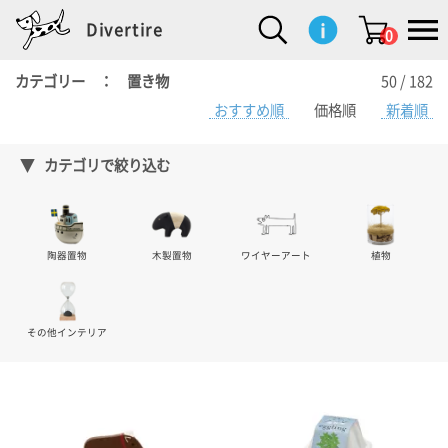
Divertire
0
カテゴリー ： 置き物
50 / 182
おすすめ順
価格順
新着順
新
再
イ
フ
キ
食
生
ハ
ペ
子
文
S
b
ト
f
L
a
ぽ
鹿
ブ
着
入
ン
ァ
ッ
品
活
ン
ッ
供
房
a
i
モ
o
i
d
れ
児
ラ
商
荷
テ
ッ
チ
雑
カ
ト
用
具
l
r
タ
g
s
m
ぽ
島
ン
品
商
リ
シ
ン
貨
チ
グ
品
e
d
ケ
l
a
i
れ
睦
ド
カテゴリで絞り込む
品
ア
ョ
用
・
ッ
s
i
L
動
一
ン
品
生
ズ
'
n
a
物
覧
地
w
e
r
o
n
s
r
w
o
陶器置物
木製置物
ワイヤーアート
植物
検索
d
o
n
して
s
r
商品
を探
k
す
s
その他インテリア
お気
に入
り一
覧ペ
ージ