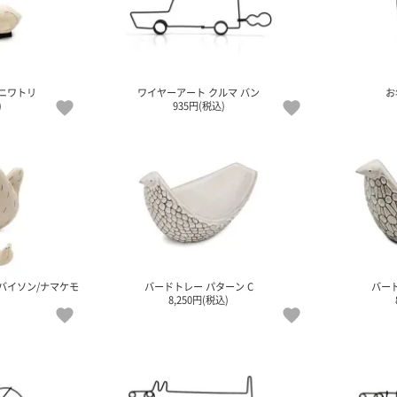
ニワトリ
ワイヤーアート クルマ バン
お
)
935円(税込)
バイソン/ナマケモ
バードトレー パターン C
バード
8,250円(税込)