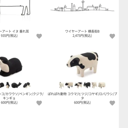
ーアート イヌ 垂れ耳
ワイヤーアート 横長街B
935円(税込)
2,475円(税込)
コ/カワウソ/ペンギン/クジラ/
ぽれぽれ動物 コウマ/ヒツジ/コヤギ/ロバ/ウシ/ブ
キンギョ
タ
600円(税込)
600円(税込)