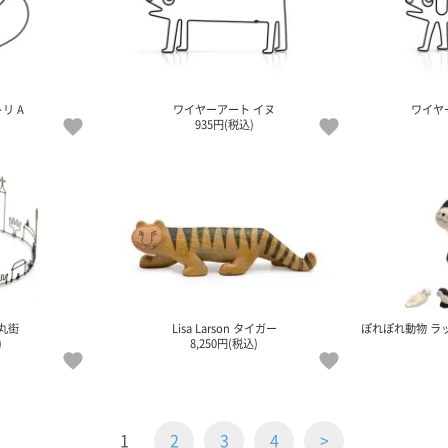
リ A
ワイヤーアート イヌ
ワイヤ
935円(税込)
丸街
Lisa Larson タイガー
ぽれぽれ動物 ラッ
)
8,250円(税込)
1
2
3
4
>