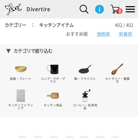
Divertire
0
カテゴリー ： キッチンアイテム
402 / 402
おすすめ順
価格順
新着順
新
再
イ
フ
キ
食
生
ハ
ペ
子
文
S
b
ト
f
L
a
ぽ
鹿
ブ
着
入
ン
ァ
ッ
品
活
ン
ッ
供
房
a
i
モ
o
i
d
れ
児
ラ
商
荷
テ
ッ
チ
雑
カ
ト
用
具
l
r
タ
g
s
m
ぽ
島
ン
品
商
リ
シ
ン
貨
チ
グ
品
e
d
ケ
l
a
i
れ
睦
ド
カテゴリで絞り込む
品
ア
ョ
用
・
ッ
s
i
L
動
一
ン
品
生
ズ
'
n
a
物
覧
地
w
e
r
o
n
s
r
w
o
食器・プレート
コップ・マグ・グ
鍋・フライパン
カトラリー・箸置
検索
d
o
n
ラス
き
して
s
r
商品
を探
k
す
s
キッチンファブリ
キッチン用品
コーヒー・紅茶用
ック
品
お気
に入
り一
覧ペ
ージ