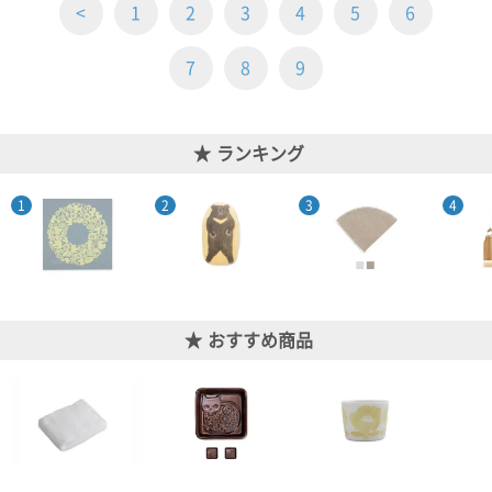
ご
お
送
配
ship
特
会
会
お
<
1
2
3
4
5
6
0
1,000
2,000
3,000
4,000
5,000
6,000
7,000
8,000
9,000
10,000
注
支
料
送・
to
定
員
員
客
～
～
～
～
～
～
～
～
～
～
円
文
払
に
お
abroad
商
登
ロ
様
7
8
9
999
1,999
2,999
3,999
4,999
5,999
6,999
7,999
8,999
9,999
～
方
い
つ
届
取
録
グ
ガ
円
円
円
円
円
円
円
円
円
円
法
方
い
日
引
イ
イ
法
て
数
ン
ド
一
ランキング
覧
おすすめ商品
メ
ー
ル
マ