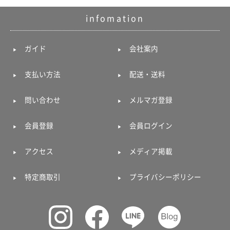
ガ
ジ
infomation
ン
新
着
ガイド
会社案内
再
入
支払い方法
配送・送料
荷
情
報
問い合わせ
メルマガ登録
な
ど
当
会員登録
会員ログイン
店
の
アクセス
メディア掲載
旬
な
情
特定商取引
プライバシーポリシー
報
を
発
信
し