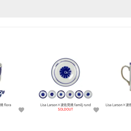
 flora
Lisa Larson×波佐見焼 familj rund
Lisa Larson×
SOLDOUT