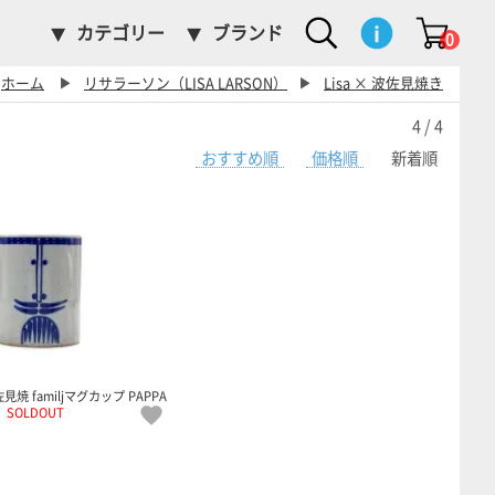
カテゴリー
ブランド
0
ホーム
▶
リサラーソン（LISA LARSON）
▶
Lisa × 波佐見焼き
4 / 4
おすすめ順
価格順
新着順
波佐見焼 familjマグカップ PAPPA
SOLDOUT