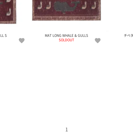
LL S
MAT LONG WHALE & GULLS
チベタ
SOLDOUT
1