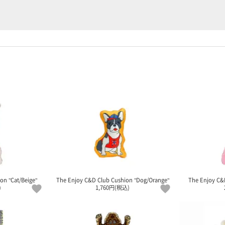
on "Cat/Beige"
The Enjoy C&D Club Cushion "Dog/Orange"
The Enjoy C&
)
1,760円(税込)