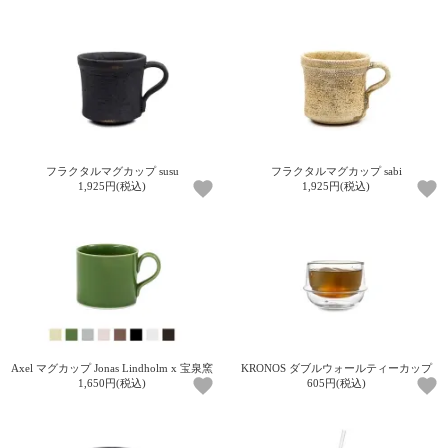
ガ
ジ
ン
新
着
再
入
荷
情
フラクタルマグカップ susu
フラクタルマグカップ sabi
報
1,925円(税込)
1,925円(税込)
な
ど
当
店
の
旬
な
情
報
Axel マグカップ Jonas Lindholm x 宝泉窯
KRONOS ダブルウォールティーカップ
を
1,650円(税込)
605円(税込)
発
信
し