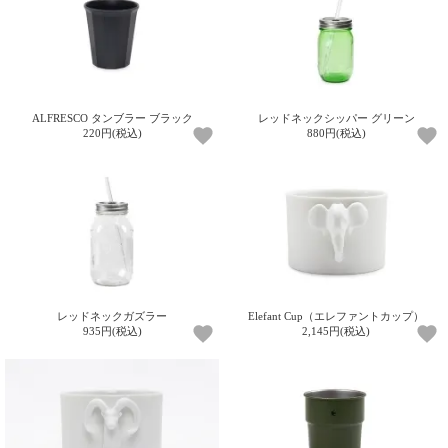
て
い
ま
す
ALFRESCO タンブラー ブラック
レッドネックシッパー グリーン
220円(税込)
880円(税込)
私
た
ち
の
こ
と
レッドネックガズラー
Elefant Cup（エレファントカップ）
(Blog)
935円(税込)
2,145円(税込)