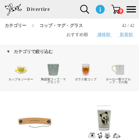
Divertire
0
カテゴリー ： コップ・マグ・グラス
42 / 42
おすすめ順
価格順
新着順
新
再
イ
フ
キ
食
生
ハ
ペ
子
文
S
b
ト
f
L
a
ぽ
鹿
ブ
着
入
ン
ァ
ッ
品
活
ン
ッ
供
房
a
i
モ
o
i
d
れ
児
ラ
商
荷
テ
ッ
チ
雑
カ
ト
用
具
l
r
タ
g
s
m
ぽ
島
ン
品
商
リ
シ
ン
貨
チ
グ
品
e
d
ケ
l
a
i
れ
睦
ド
カテゴリで絞り込む
品
ア
ョ
用
・
ッ
s
i
L
動
一
ン
品
生
ズ
'
n
a
物
覧
地
w
e
r
o
n
s
r
w
o
カップ＆ソーサー
陶器製コップ・マ
ガラス製コップ
ホーロー製マグカ
検索
d
o
n
グカップ
ップ・その他
して
s
r
商品
k
を探
す
s
お気
に入
り一
覧ペ
ージ