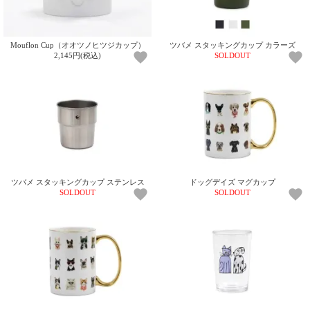
電話で問合
せ
Mouflon Cup（オオツノヒツジカップ）
ツバメ スタッキングカップ カラーズ
095-895-
2,145円(税込)
SOLDOUT
7771
受付時間
12:00~19:00
配送
料金
ツバメ スタッキングカップ ステンレス
ドッグデイズ マグカップ
宅急
SOLDOUT
SOLDOUT
便 792
円 北
海道
沖縄
1030
円
11,000
円以