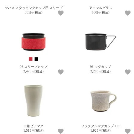
ご
お
送
配
ship
特
会
会
お
0
1,000
2,000
3,000
4,000
5,000
6,000
7,000
8,000
9,000
10,000
ツバメ スタッキングカップ用 スリーブ
アニマルグラス
注
支
料
送・
to
定
員
員
客
385円(税込)
660円(税込)
～
～
～
～
～
～
～
～
～
～
円
文
払
に
お
abroad
商
登
ロ
様
999
1,999
2,999
3,999
4,999
5,999
6,999
7,999
8,999
9,999
～
方
い
つ
届
取
録
グ
ガ
円
円
円
円
円
円
円
円
円
円
法
方
い
日
引
イ
イ
法
て
数
ン
ド
一
覧
96 スリーブカップ
96 マグカップ
2,475円(税込)
2,200円(税込)
メ
ー
白釉ビアマグ
フラクタルマグカップ hibi
ル
1,513円(税込)
1,925円(税込)
マ