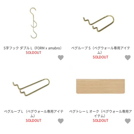
て
い
ま
す
S字フック ダブル L（FORM x amabro）
ペグループ S（ペグウォール専用アイテ
SOLDOUT
ム）
SOLDOUT
私
た
ち
の
こ
と
(Blog)
ペグループ L （ペグウォール専用アイテ
ペグトレー L オーク（ペグウォール専用ア
ム）
イテム）
SOLDOUT
SOLDOUT