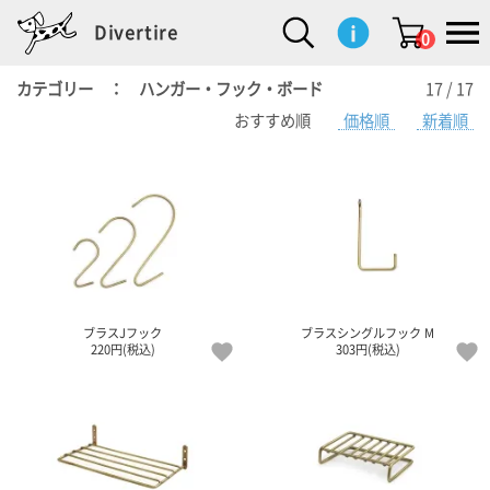
Divertire
0
カテゴリー ： ハンガー・フック・ボード
17 / 17
おすすめ順
価格順
新着順
新
再
イ
フ
キ
食
生
ハ
ペ
子
文
S
b
ト
f
L
a
ぽ
鹿
ブ
着
入
ン
ァ
ッ
品
活
ン
ッ
供
房
a
i
モ
o
i
d
れ
児
ラ
商
荷
テ
ッ
チ
雑
カ
ト
用
具
l
r
タ
g
s
m
ぽ
島
ン
品
商
リ
シ
ン
貨
チ
グ
品
e
d
ケ
l
a
i
れ
睦
ド
品
ア
ョ
用
・
ッ
s
i
L
動
一
ン
品
生
ズ
'
n
a
物
覧
地
w
e
r
o
n
s
r
w
o
検索
d
o
n
して
s
r
商品
を探
k
ブラスJフック
ブラスシングルフック M
す
s
220円(税込)
303円(税込)
お気
に入
り一
覧ペ
ージ