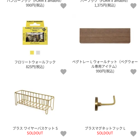
ハンガーフック（FORM x amabro）
バーフック（FORM x amabro）
ガ
990円(税込)
1,375円(税込)
ジ
ン
新
着
再
入
荷
情
報
ペグトレー L ウォールナット（ペグウォー
フロリートウォールフック
な
ル専用アイテム）
825円(税込)
ど
990円(税込)
当
店
の
旬
な
情
報
を
発
ブラス ワイヤーバスケット S
ブラスマグネットフック L
信
SOLDOUT
SOLDOUT
し