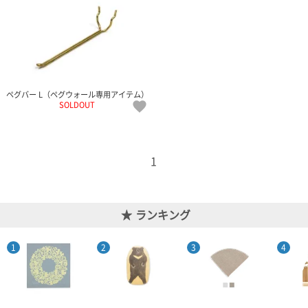
電話で問合
せ
095-895-
7771
受付時間
ペグバー L（ペグウォール専用アイテム）
12:00~19:00
SOLDOUT
1
配送料
金
宅急便
792円
ランキング
北海道
沖縄
1030
円
11,000
円以上
無料