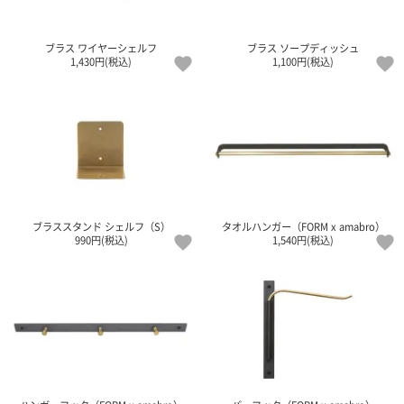
ご
お
送
配
ship
特
会
会
お
0
1,000
2,000
3,000
4,000
5,000
6,000
7,000
8,000
9,000
10,000
注
支
料
送・
to
定
員
員
客
～
～
～
～
～
～
～
～
～
～
円
文
払
に
お
abroad
商
登
ロ
様
ブラス ワイヤーシェルフ
ブラス ソープディッシュ
999
1,999
2,999
3,999
4,999
5,999
6,999
7,999
8,999
9,999
～
1,430円(税込)
1,100円(税込)
方
い
つ
届
取
録
グ
ガ
円
円
円
円
円
円
円
円
円
円
法
方
い
日
引
イ
イ
法
て
数
ン
ド
一
覧
ブラススタンド シェルフ（S）
タオルハンガー（FORM x amabro）
990円(税込)
1,540円(税込)
メ
ー
ル
マ