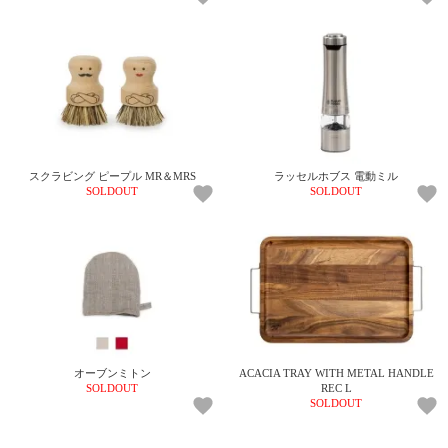
て
い
ま
す
スクラビング ピープル MR＆MRS
ラッセルホブス 電動ミル
SOLDOUT
SOLDOUT
私
た
ち
の
こ
と
(Blog)
オーブンミトン
ACACIA TRAY WITH METAL HANDLE
SOLDOUT
REC L
SOLDOUT