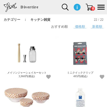
Divertire
0
カテゴリー ： キッチン雑貨
22 / 22
おすすめ順
価格順
新着順
新
再
イ
フ
キ
食
生
ハ
ペ
子
文
S
b
ト
f
L
a
ぽ
鹿
ブ
着
入
ン
ァ
ッ
品
活
ン
ッ
供
房
a
i
モ
o
i
d
れ
児
ラ
商
荷
テ
ッ
チ
雑
カ
ト
用
具
l
r
タ
g
s
m
ぽ
島
ン
品
商
リ
シ
ン
貨
チ
グ
品
e
d
ケ
l
a
i
れ
睦
ド
品
ア
ョ
用
・
ッ
s
i
L
動
一
ン
品
生
ズ
'
n
a
物
覧
地
w
e
r
o
n
s
r
w
o
検索
d
o
n
して
s
r
商品
k
を探
メイソンジャーシェイカーセット
ミニクイッククリップ
す
s
3,960円(税込)
495円(税込)
お気
に入
り一
覧ペ
ージ