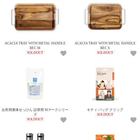
電話で問合
せ
095-895-
7771
受付時間
ACACIA TRAY WITH METAL HANDLE
ACACIA TRAY WITH METAL HANDLE
12:00~19:00
REC M
REC S
SOLDOUT
SOLDOUT
配送
料金
宅急
便 792
円 北
海道
台所用液体せっけん 詰替用 Mマークシリー
キティ バッグ クリップ
沖縄
ズ
SOLDOUT
1030
SOLDOUT
円
11,000
円以