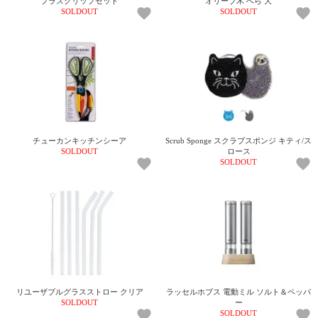
ブラスクリップセット
オリーブ木 へら 大
ガ
SOLDOUT
SOLDOUT
ジ
ン
新
着
再
入
荷
情
報
チューカンキッチンシーア
Scrub Sponge スクラブスポンジ キティ/ス
な
SOLDOUT
ロース
ど
SOLDOUT
当
店
の
旬
な
情
報
を
発
リユーザブルグラスストロー クリア
ラッセルホブス 電動ミル ソルト＆ペッパ
信
SOLDOUT
ー
し
SOLDOUT