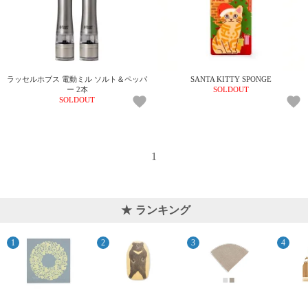
上 無
料
ポス
ト投
函 330
円
ラッセルホブス 電動ミル ソルト＆ペッパ
SANTA KITTY SPONGE
5,500
ー 2本
SOLDOUT
SOLDOUT
円以
上 無
料
1
ランキング