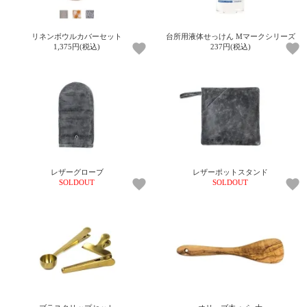
ご
お
送
配
ship
特
会
会
お
0
1,000
2,000
3,000
4,000
5,000
6,000
7,000
8,000
9,000
10,000
注
支
料
送・
to
定
員
員
客
～
～
～
～
～
～
～
～
～
～
円
文
払
に
お
abroad
商
登
ロ
様
リネンボウルカバーセット
台所用液体せっけん Mマークシリーズ
999
1,999
2,999
3,999
4,999
5,999
6,999
7,999
8,999
9,999
～
1,375円(税込)
237円(税込)
方
い
つ
届
取
録
グ
ガ
円
円
円
円
円
円
円
円
円
円
法
方
い
日
引
イ
イ
法
て
数
ン
ド
一
覧
レザーグローブ
レザーポットスタンド
SOLDOUT
SOLDOUT
メ
ー
ル
マ