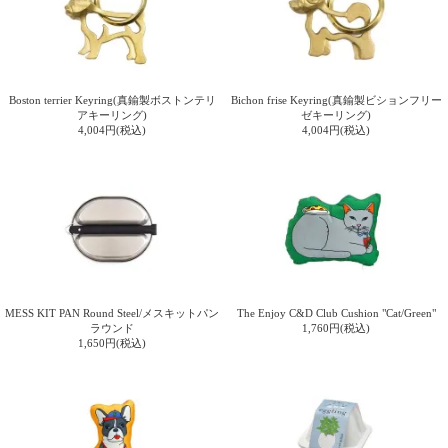
上 無
料
ポス
ト投
函 330
Boston terrier Keyring(真鍮製ボストンテリ
Bichon frise Keyring(真鍮製ビションフリー
円
アキーリング)
ゼキーリング)
5,500
4,004円(税込)
4,004円(税込)
円以
上 無
料
MESS KIT PAN Round Steel/メスキットパン
The Enjoy C&D Club Cushion "Cat/Green"
ラウンド
1,760円(税込)
1,650円(税込)