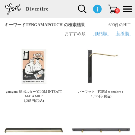
Divertire
0
キーワードTENGAMAPOUCH の検索結果
690件のHIT
おすすめ順
価格順
新着順
新
再
イ
フ
キ
食
生
ハ
ペ
子
文
S
b
ト
f
L
a
ぽ
鹿
ブ
着
入
ン
ァ
ッ
品
活
ン
ッ
供
房
a
i
モ
o
i
d
れ
児
ラ
商
荷
テ
ッ
チ
雑
カ
ト
用
具
l
r
タ
g
s
m
ぽ
島
ン
品
商
リ
シ
ン
貨
チ
グ
品
e
d
ケ
l
a
i
れ
睦
ド
品
ア
ョ
用
・
ッ
s
i
L
動
一
ン
品
生
ズ
'
n
a
物
覧
地
w
e
r
o
n
s
r
w
o
検索
d
o
n
して
s
r
商品
k
を探
yamyam B3ポスター"GLOM INTEATT
バーフック（FORM x amabro）
す
s
MATA MIG"
1,375円(税込)
1,265円(税込)
お気
に入
り一
覧ペ
ージ