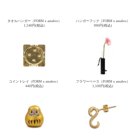
ご
お
送
配
ship
特
会
会
お
0
1,000
2,000
3,000
4,000
5,000
6,000
7,000
8,000
9,000
10,000
注
支
料
送・
to
定
員
員
客
～
～
～
～
～
～
～
～
～
～
円
文
払
に
お
abroad
商
登
ロ
様
999
1,999
2,999
3,999
4,999
5,999
6,999
7,999
8,999
9,999
～
タオルハンガー（FORM x amabro）
ハンガーフック（FORM x amabro）
方
い
つ
届
取
録
グ
ガ
円
円
円
円
円
円
円
円
円
円
1,540円(税込)
990円(税込)
法
方
い
日
引
イ
イ
法
て
数
ン
ド
一
覧
コイントレイ（FORM x amabro）
フラワーベース（FORM x amabro）
440円(税込)
1,100円(税込)
メ
ー
ル
マ