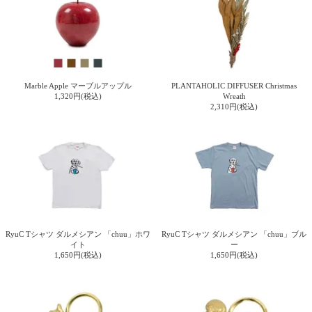
電話で問合
せ
095-895-
7771
受付時間
Marble Apple マーブルアップル
PLANTAHOLIC DIFFUSER Christmas
1,320円(税込)
Wreath
12:00~19:00
2,310円(税込)
配送
料金
宅急
便 792
円 北
海道
RyuC Tシャツ ダルメシアン 「chuu」ホワ
RyuC Tシャツ ダルメシアン 「chuu」ブル
イト
ー
沖縄
1,650円(税込)
1,650円(税込)
1030
円
11,000
円以