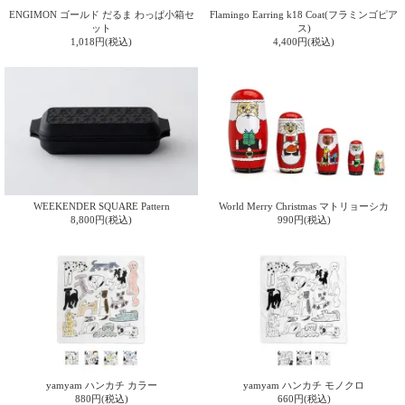
ガ
ENGIMON ゴールド だるま わっぱ小箱セ
Flamingo Earring k18 Coat(フラミンゴピア
ット
ス)
ジ
1,018円(税込)
4,400円(税込)
ン
新
着
再
入
荷
情
報
な
ど
WEEKENDER SQUARE Pattern
World Merry Christmas マトリョーシカ
当
8,800円(税込)
990円(税込)
店
の
旬
な
情
報
を
発
信
yamyam ハンカチ カラー
yamyam ハンカチ モノクロ
し
880円(税込)
660円(税込)