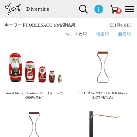
Divertire
0
キーワードFORLESACO の検索結果
551件のHIT
おすすめ順
価格順
新着順
新
再
イ
フ
キ
食
生
ハ
ペ
子
文
S
b
ト
f
L
a
ぽ
鹿
ブ
着
入
ン
ァ
ッ
品
活
ン
ッ
供
房
a
i
モ
o
i
d
れ
児
ラ
商
荷
テ
ッ
チ
雑
カ
ト
用
具
l
r
タ
g
s
m
ぽ
島
ン
品
商
リ
シ
ン
貨
チ
グ
品
e
d
ケ
l
a
i
れ
睦
ド
品
ア
ョ
用
・
ッ
s
i
L
動
一
ン
品
生
ズ
'
n
a
物
覧
地
w
e
r
o
n
s
r
w
o
検索
d
o
n
して
s
r
商品
k
を探
World Merry Christmas マトリョーシカ
LIFTER for WEEKENDER Mocca
す
s
990円(税込)
2,475円(税込)
お気
に入
り一
覧ペ
ージ