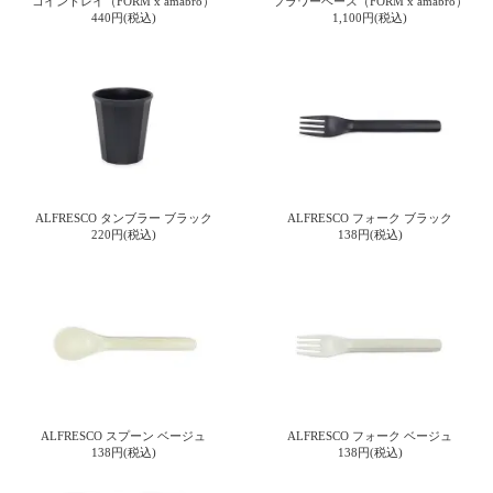
コイントレイ（FORM x amabro）
フラワーベース（FORM x amabro）
ガ
440円(税込)
1,100円(税込)
ジ
ン
新
着
再
入
荷
情
報
ALFRESCO タンブラー ブラック
ALFRESCO フォーク ブラック
な
220円(税込)
138円(税込)
ど
当
店
の
旬
な
情
報
を
発
ALFRESCO スプーン ベージュ
ALFRESCO フォーク ベージュ
138円(税込)
138円(税込)
信
し