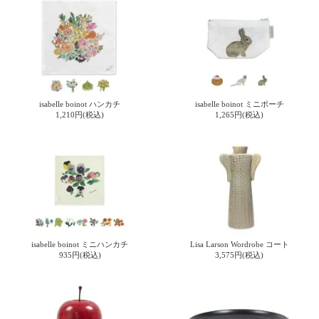
て
い
ま
す
isabelle boinot ハンカチ
isabelle boinot ミニポーチ
1,210円(税込)
1,265円(税込)
私
た
ち
の
こ
と
(Blog)
isabelle boinot ミニハンカチ
Lisa Larson Wordrobe コート
935円(税込)
3,575円(税込)