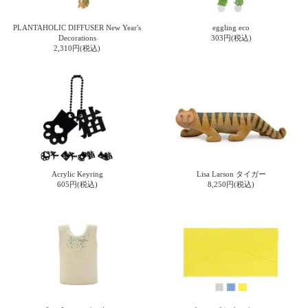
上 無
料
PLANTAHOLIC DIFFUSER New Year's
eggling eco
ポス
Decorations
303円(税込)
ト投
2,310円(税込)
函 330
円
5,500
円以
上 無
料
Acrylic Keyring
Lisa Larson タイガー
605円(税込)
8,250円(税込)