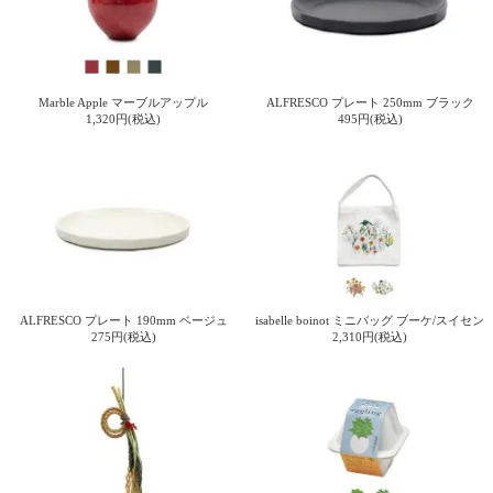
電話で問合
せ
095-895-
Marble Apple マーブルアップル
ALFRESCO プレート 250mm ブラック
7771
1,320円(税込)
495円(税込)
受付時間
12:00~19:00
配送
料金
宅急
ALFRESCO プレート 190mm ベージュ
isabelle boinot ミニバッグ ブーケ/スイセン
便 792
275円(税込)
2,310円(税込)
円 北
海道
沖縄
1030
円
11,000
円以