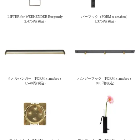
ご
お
送
配
ship
特
会
会
お
0
1,000
2,000
3,000
4,000
5,000
6,000
7,000
8,000
9,000
10,000
注
支
料
送・
to
定
員
員
客
～
～
～
～
～
～
～
～
～
～
円
文
払
に
お
abroad
商
登
ロ
様
LIFTER for WEEKENDER Burgundy
バーフック（FORM x amabro）
999
1,999
2,999
3,999
4,999
5,999
6,999
7,999
8,999
9,999
～
2,475円(税込)
1,375円(税込)
方
い
つ
届
取
録
グ
ガ
円
円
円
円
円
円
円
円
円
円
法
方
い
日
引
イ
イ
法
て
数
ン
ド
一
覧
タオルハンガー（FORM x amabro）
ハンガーフック（FORM x amabro）
1,540円(税込)
990円(税込)
メ
ー
ル
マ