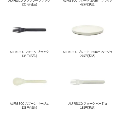
ALFRESCO タンブラー ブラック
ALFRESCO プレート 250mm ブラック
ガ
220円(税込)
495円(税込)
ジ
ン
新
着
再
入
荷
情
報
ALFRESCO フォーク ブラック
ALFRESCO プレート 190mm ベージュ
な
138円(税込)
275円(税込)
ど
当
店
の
旬
な
情
報
を
発
ALFRESCO スプーン ベージュ
ALFRESCO フォーク ベージュ
信
138円(税込)
138円(税込)
し