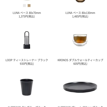
ご
お
送
配
ship
特
会
会
お
0
1,000
2,000
3,000
4,000
5,000
6,000
7,000
8,000
9,000
10,000
注
支
料
送・
to
定
員
員
客
～
～
～
～
～
～
～
～
～
～
円
文
払
に
お
abroad
商
登
ロ
様
LUNA ベース 80x70mm
LUNA ベース 80x130mm
999
1,999
2,999
3,999
4,999
5,999
6,999
7,999
8,999
9,999
～
1,375円(税込)
1,485円(税込)
方
い
つ
届
取
録
グ
ガ
円
円
円
円
円
円
円
円
円
円
法
方
い
日
引
イ
イ
法
て
数
ン
ド
一
覧
LOOP ティーストレーナー ブラック
KRONOS ダブルウォールティーカップ
935円(税込)
605円(税込)
メ
ー
ル
マ