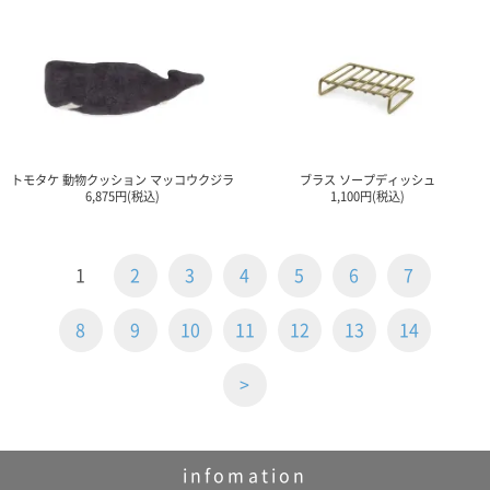
トモタケ 動物クッション マッコウクジラ
ブラス ソープディッシュ
6,875円(税込)
1,100円(税込)
1
2
3
4
5
6
7
8
9
10
11
12
13
14
>
infomation