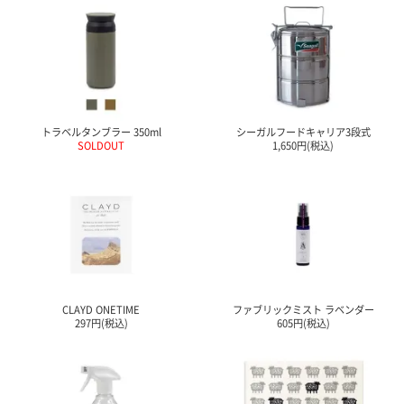
て
い
ま
す
トラベルタンブラー 350ml
シーガルフードキャリア3段式
SOLDOUT
1,650円(税込)
私
た
ち
の
こ
と
(Blog)
CLAYD ONETIME
ファブリックミスト ラベンダー
297円(税込)
605円(税込)