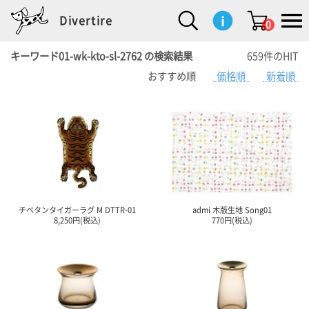
Divertire
0
キーワード01-wk-kto-sl-2762 の検索結果
659件のHIT
おすすめ順
価格順
新着順
新
再
イ
フ
キ
食
生
ハ
ペ
子
文
S
b
ト
f
L
a
ぽ
鹿
ブ
着
入
ン
ァ
ッ
品
活
ン
ッ
供
房
a
i
モ
o
i
d
れ
児
ラ
商
荷
テ
ッ
チ
雑
カ
ト
用
具
l
r
タ
g
s
m
ぽ
島
ン
品
商
リ
シ
ン
貨
チ
グ
品
e
d
ケ
l
a
i
れ
睦
ド
品
ア
ョ
用
・
ッ
s
i
L
動
一
ン
品
生
ズ
'
n
a
物
覧
地
w
e
r
o
n
s
r
w
o
検索
d
o
n
して
s
r
商品
を探
k
チベタンタイガーラグ M DTTR-01
admi 木版生地 Song01
す
s
8,250円(税込)
770円(税込)
お気
に入
り一
覧ペ
ージ