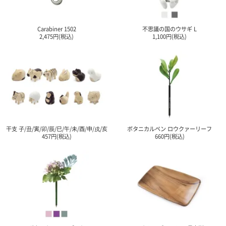
Carabiner 1502
不思議の国のウサギ L
2,475円(税込)
1,100円(税込)
干支 子/丑/寅/卯/辰/巳/午/未/酉/申/戌/亥
ボタニカルペン ロウクァーリーフ
457円(税込)
660円(税込)