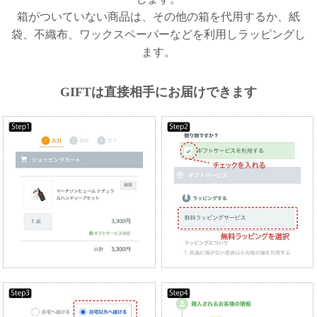
ガ
箱がついていない商品は、その他の箱を代用するか、紙
ジ
袋、不織布、ワックスペーパーなどを利用しラッピングし
ン
新
ます。
着
再
GIFTは直接相手にお届けできます
入
荷
情
報
な
ど
当
店
の
旬
な
情
報
を
発
信
し