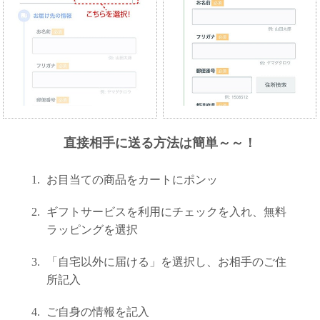
て
い
ま
す
私
直接相手に送る方法は簡単～～！
た
ち
お目当ての商品をカートにポンッ
の
こ
ギフトサービスを利用にチェックを入れ、無料
と
ラッピングを選択
(Blog)
「自宅以外に届ける」を選択し、お相手のご住
所記入
ご自身の情報を記入