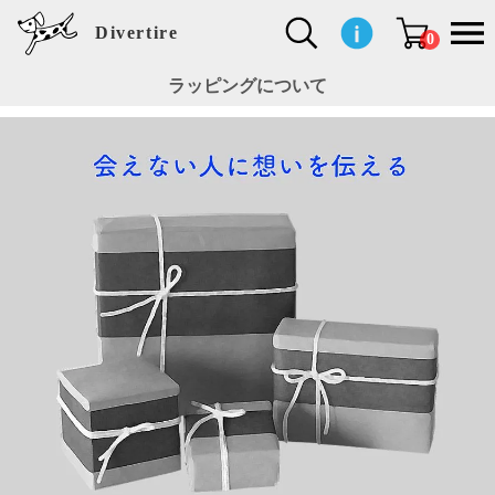
Divertire
0
ラッピングについて
新
再
イ
フ
キ
食
生
ハ
ペ
子
文
S
b
ト
f
L
a
ぽ
鹿
ブ
着
入
ン
ァ
ッ
品
活
ン
ッ
供
房
a
i
モ
o
i
d
れ
児
ラ
商
荷
テ
ッ
チ
雑
カ
ト
用
具
l
r
タ
g
s
m
ぽ
島
ン
品
商
リ
シ
ン
貨
チ
グ
品
e
d
ケ
l
a
i
れ
睦
ド
品
ア
ョ
用
・
ッ
s
i
L
動
一
ン
品
生
ズ
'
n
a
物
覧
地
w
e
r
o
n
s
r
w
o
検索
d
o
n
して
s
r
商品
k
を探
す
s
お気
に入
り一
覧ペ
ージ