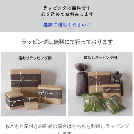
ご
お
送
配
ship
特
会
会
お
0
1,000
2,000
3,000
4,000
5,000
6,000
7,000
8,000
9,000
10,000
注
支
料
送・
to
定
員
員
客
～
～
～
～
～
～
～
～
～
～
円
文
払
に
お
abroad
商
登
ロ
様
999
1,999
2,999
3,999
4,999
5,999
6,999
7,999
8,999
9,999
～
方
い
つ
届
取
録
グ
ガ
円
円
円
円
円
円
円
円
円
円
法
方
い
日
引
イ
イ
法
て
数
ン
ド
一
ラッピングは無料にて行っております
覧
メ
ー
もともと箱付きの商品の場合はそちらを利用しラッピング
ル
マ
します。