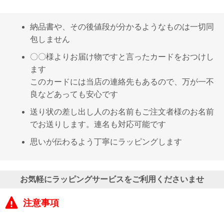
電話で問合
納品書や、その後値段が分かるようなものは一切同
せ
包しません
095-895-
7771
〇〇様よりお届け物ですと言ったカードをおつけし
受付時間
ます
12:00~19:00
このカードには当店の連絡先もあるので、万が一不
良などあっても安心です
送り状の差し出し人のお名前もご注文者様のお名前
配送
でお送りします。連名も対応可能です
料金
宅急
思いが伝わるよう丁寧にラッピングします
便 792
円 北
海道
沖縄
お気軽にラッピングサービスをご利用くださいませ
1030
円
注意事項
11,000
円以