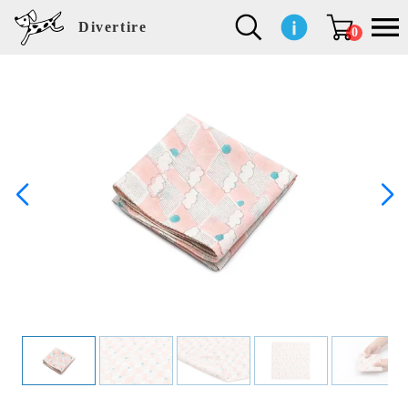
Divertire
0
新
再
イ
フ
キ
食
生
ハ
ペ
子
文
S
b
ト
f
L
a
ぽ
鹿
ブ
着
入
ン
ァ
ッ
品
活
ン
ッ
供
房
a
i
モ
o
i
d
れ
児
ラ
商
荷
テ
ッ
チ
雑
カ
ト
用
具
l
r
タ
g
s
m
ぽ
島
ン
品
商
リ
シ
ン
貨
チ
グ
品
e
d
ケ
l
a
i
れ
睦
ド
品
ア
ョ
用
・
ッ
s
i
L
動
一
ン
品
生
ズ
'
n
a
物
覧
地
w
e
r
o
n
s
r
w
o
検索
d
o
n
して
s
r
商品
k
を探
す
s
お気
に入
り一
覧ペ
ージ