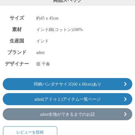
商品スペック
サイズ
約45 x 45cm
素材
インド綿(コットン)100%
生産国
インド
ブランド
admi
デザイナー
堀 千春
同柄バンダナサイズ(60 x 60cm)あり
admi(アドゥミ)アイテム一覧ページ
admi生地ができるまでのお話
レビューを投稿