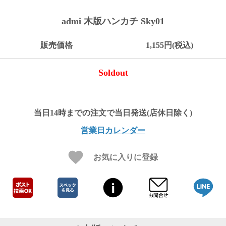
ご
お
送
配
ship
特
会
会
お
0
1,000
2,000
3,000
4,000
5,000
6,000
7,000
8,000
9,000
10,000
注
支
料
送・
to
定
員
員
客
admi 木版ハンカチ Sky01
～
～
～
～
～
～
～
～
～
～
円
文
払
に
お
abroad
商
登
ロ
様
999
1,999
2,999
3,999
4,999
5,999
6,999
7,999
8,999
9,999
～
方
い
つ
届
取
録
グ
ガ
円
円
円
円
円
円
円
円
円
円
販売価格
1,155円(税込)
法
方
い
日
引
イ
イ
法
て
数
ン
ド
一
Soldout
覧
営業日カレンダー
お気に入りに登録
メ
ー
ル
マ