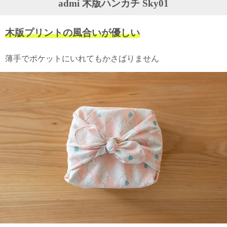
admi 木版ハンカチ Sky01
ガ
ジ
ン
木版プリントの風合いが優しい
新
着
再
薄手でポケットにいれてもかさばりません
入
荷
情
報
な
ど
当
店
の
旬
な
情
報
を
発
信
し