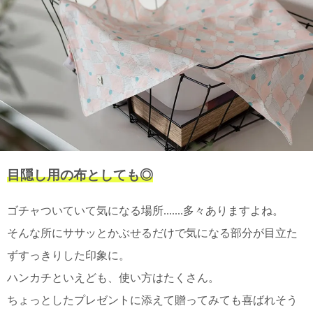
上 無
料
ポス
ト投
函 330
円
5,500
円以
上 無
料
目隠し用の布としても◎
ゴチャついていて気になる場所.......多々ありますよね。
そんな所にササッとかぶせるだけで気になる部分が目立た
ずすっきりした印象に。
ハンカチといえども、使い方はたくさん。
ちょっとしたプレゼントに添えて贈ってみても喜ばれそう