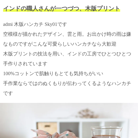
て
い
インドの職人さんが一つづつ、木版プリント
ま
す
admi 木版ハンカチ Sky01です
空模様が描かれたデザイン、雲と雨。お出かけ時の雨は嫌
なものですがこんな可愛らしいハンカチなら大歓迎
木版プリントの技法を用い、インドの工房でひとつひとつ
私
手作りされています
た
100%コットンで肌触りもとても気持ちがいい
ち
の
手作業ならではのぬくもりが伝わってくるようなハンカチ
こ
です
と
(Blog)