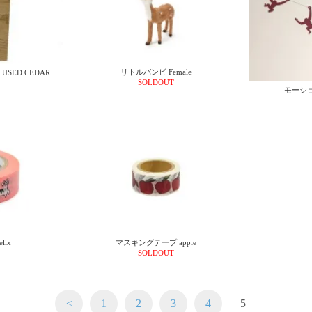
リトルバンビ Female
SED CEDAR
SOLDOUT
モーショ
elix
マスキングテープ apple
SOLDOUT
<
1
2
3
4
5