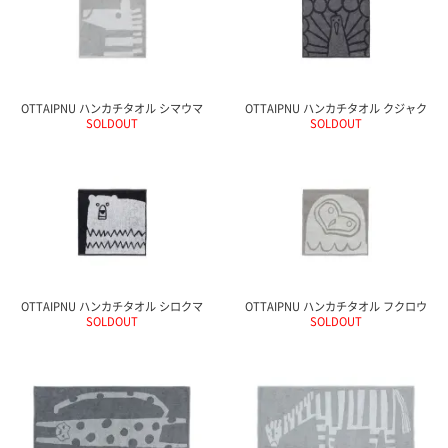
電話で問合
せ
095-895-
7771
OTTAIPNU ハンカチタオル シマウマ
OTTAIPNU ハンカチタオル クジャク
受付時間
SOLDOUT
SOLDOUT
12:00~19:00
配送料
金
宅急便
792円
OTTAIPNU ハンカチタオル シロクマ
OTTAIPNU ハンカチタオル フクロウ
北海道
SOLDOUT
SOLDOUT
沖縄
1030
円
11,000
円以上
無料