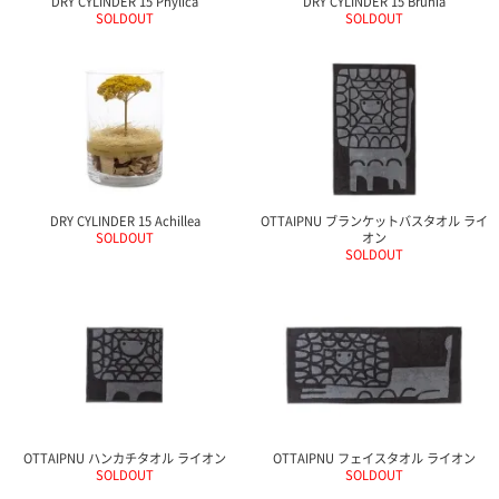
DRY CYLINDER 15 Phylica
DRY CYLINDER 15 Brunia
ガ
SOLDOUT
SOLDOUT
ジ
ン
新
着
再
入
荷
情
報
DRY CYLINDER 15 Achillea
OTTAIPNU ブランケットバスタオル ライ
な
SOLDOUT
オン
ど
SOLDOUT
当
店
の
旬
な
情
報
を
発
信
OTTAIPNU ハンカチタオル ライオン
OTTAIPNU フェイスタオル ライオン
SOLDOUT
SOLDOUT
し