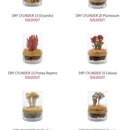
ご
お
送
配
ship
特
会
会
お
0
1,000
2,000
3,000
4,000
5,000
6,000
7,000
8,000
9,000
10,000
注
支
料
送・
to
定
員
員
客
～
～
～
～
～
～
～
～
～
～
円
文
払
に
お
abroad
商
登
ロ
様
DRY CYLINDER 15 Dryandra
DRY CYLINDER 20 Plumosum
999
1,999
2,999
3,999
4,999
5,999
6,999
7,999
8,999
9,999
～
SOLDOUT
SOLDOUT
方
い
つ
届
取
録
グ
ガ
円
円
円
円
円
円
円
円
円
円
法
方
い
日
引
イ
イ
法
て
数
ン
ド
一
覧
DRY CYLINDER 15 Protea Repens
DRY CYLINDER 15 Celosia
SOLDOUT
SOLDOUT
メ
ー
ル
マ