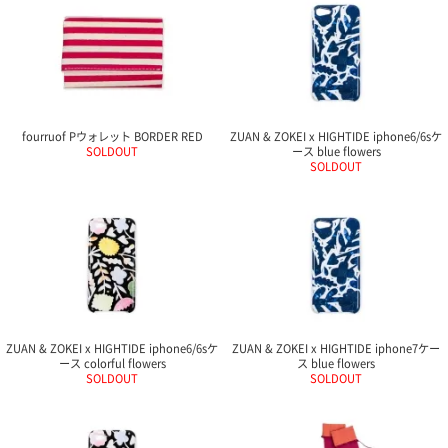
fourruof Pウォレット BORDER RED
ZUAN & ZOKEI x HIGHTIDE iphone6/6sケ
SOLDOUT
ース blue flowers
SOLDOUT
ZUAN & ZOKEI x HIGHTIDE iphone6/6sケ
ZUAN & ZOKEI x HIGHTIDE iphone7ケー
ース colorful flowers
ス blue flowers
SOLDOUT
SOLDOUT