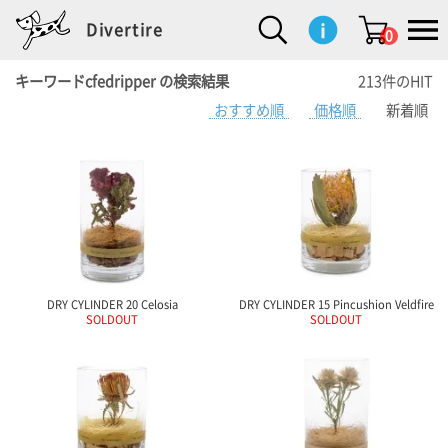
Divertire
0
キーワードcfedripper の検索結果
213件のHIT
おすすめ順
価格順
新着順
新
再
イ
フ
キ
食
生
ハ
ペ
子
文
S
b
ト
f
L
a
ぽ
鹿
ブ
着
入
ン
ァ
ッ
品
活
ン
ッ
供
房
a
i
モ
o
i
d
れ
児
ラ
商
荷
テ
ッ
チ
雑
カ
ト
用
具
l
r
タ
g
s
m
ぽ
島
ン
品
商
リ
シ
ン
貨
チ
グ
品
e
d
ケ
l
a
i
れ
睦
ド
品
ア
ョ
用
・
ッ
s
i
L
動
一
ン
品
生
ズ
'
n
a
物
覧
地
w
e
r
o
n
s
r
w
o
検索
d
o
n
して
s
r
商品
を探
k
DRY CYLINDER 20 Celosia
DRY CYLINDER 15 Pincushion Veldfire
す
s
SOLDOUT
SOLDOUT
お気
に入
り一
覧ペ
ージ