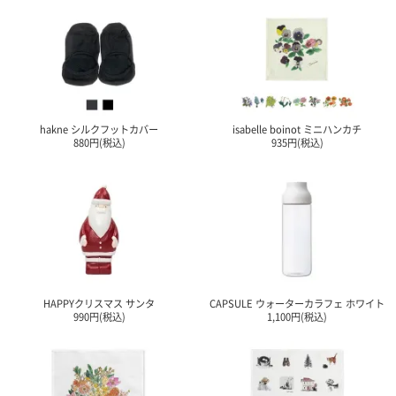
て
い
ま
す
hakne シルクフットカバー
isabelle boinot ミニハンカチ
880円(税込)
935円(税込)
私
た
ち
の
こ
と
(Blog)
HAPPYクリスマス サンタ
CAPSULE ウォーターカラフェ ホワイト
990円(税込)
1,100円(税込)