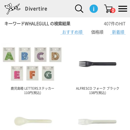
Divertire
0
キーワードWHALEGULL の検索結果
407件のHIT
おすすめ順
価格順
新着順
新
再
イ
フ
キ
食
生
ハ
ペ
子
文
S
b
ト
f
L
a
ぽ
鹿
ブ
着
入
ン
ァ
ッ
品
活
ン
ッ
供
房
a
i
モ
o
i
d
れ
児
ラ
商
荷
テ
ッ
チ
雑
カ
ト
用
具
l
r
タ
g
s
m
ぽ
島
ン
品
商
リ
シ
ン
貨
チ
グ
品
e
d
ケ
l
a
i
れ
睦
ド
品
ア
ョ
用
・
ッ
s
i
L
動
一
ン
品
生
ズ
'
n
a
物
覧
地
w
e
r
o
n
s
r
w
o
検索
d
o
n
して
s
r
商品
を探
k
鹿児島睦 LETTERSステッカー
ALFRESCO フォーク ブラック
す
s
110円(税込)
138円(税込)
お気
に入
り一
覧ペ
ージ