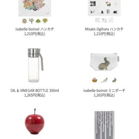
電話で問合
せ
095-895-
isabelle boinot ハンカチ
Misato Ogihara ハンカチ
7771
1,210円(税込)
1,210円(税込)
受付時間
12:00~19:00
配送料
金
宅急便
OIL & VINEGAR BOTTLE 350ml
isabelle boinot ミニポーチ
792円
1,265円(税込)
1,265円(税込)
北海道
沖縄
1030
円
11,000
円以上
無料