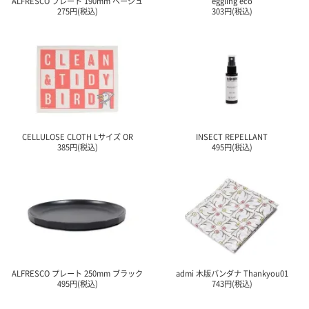
ALFRESCO プレート 190mm ベージュ
eggling eco
ガ
275円(税込)
303円(税込)
ジ
ン
新
着
再
入
荷
情
報
CELLULOSE CLOTH Lサイズ OR
INSECT REPELLANT
な
385円(税込)
495円(税込)
ど
当
店
の
旬
な
情
報
を
発
ALFRESCO プレート 250mm ブラック
admi 木版バンダナ Thankyou01
信
495円(税込)
743円(税込)
し