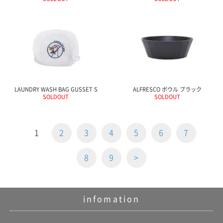
LAUNDRY WASH BAG GUSSET S
ALFRESCO ボウル ブラック
SOLDOUT
SOLDOUT
1
2
3
4
5
6
7
8
9
>
infomation