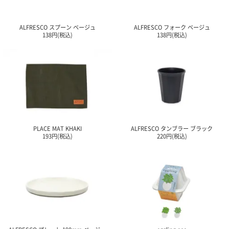
ご
お
送
配
ship
特
会
会
お
0
1,000
2,000
3,000
4,000
5,000
6,000
7,000
8,000
9,000
10,000
注
支
料
送・
to
定
員
員
客
～
～
～
～
～
～
～
～
～
～
円
文
払
に
お
abroad
商
登
ロ
様
ALFRESCO スプーン ベージュ
ALFRESCO フォーク ベージュ
999
1,999
2,999
3,999
4,999
5,999
6,999
7,999
8,999
9,999
～
138円(税込)
138円(税込)
方
い
つ
届
取
録
グ
ガ
円
円
円
円
円
円
円
円
円
円
法
方
い
日
引
イ
イ
法
て
数
ン
ド
一
覧
PLACE MAT KHAKI
ALFRESCO タンブラー ブラック
193円(税込)
220円(税込)
メ
ー
ル
マ